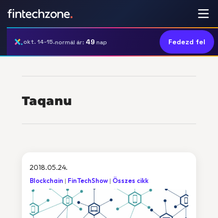
49
Fedezd fel
okt. 14-15.
normál ár:
nap
Taqanu
2018.05.24.
Blockchain
FinTechShow
Összes cikk