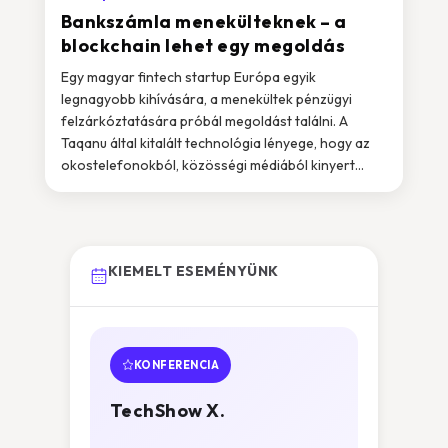
Bankszámla menekülteknek – a
blockchain lehet egy megoldás
Egy magyar fintech startup Európa egyik
legnagyobb kihívására, a menekültek pénzügyi
felzárkóztatására próbál megoldást találni. A
Taqanu által kitalált technológia lényege, hogy az
okostelefonokból, közösségi médiából kinyert...
KIEMELT ESEMÉNYÜNK
KONFERENCIA
TechShow X.