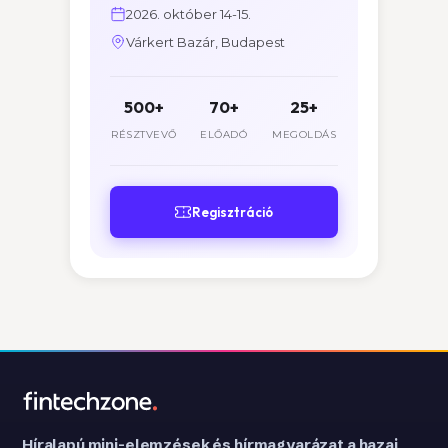
2026. október 14-15.
Várkert Bazár, Budapest
500+
70+
25+
RÉSZTVEVŐ
ELŐADÓ
MEGOLDÁS
Regisztráció
Híralapú mini-elemzések és hírmagyarázat a hazai