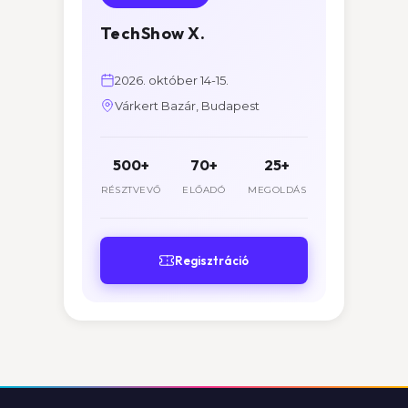
TechShow X.
2026. október 14-15.
Várkert Bazár, Budapest
500+
70+
25+
RÉSZTVEVŐ
ELŐADÓ
MEGOLDÁS
Regisztráció