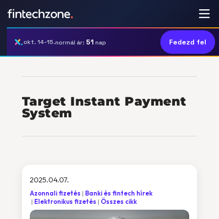
51
Fedezd fel
okt. 14-15.
normál ár:
nap
Target Instant Payment
System
2025.04.07.
Azonnali fizetés
Banki és fintech hírek
Elektronikus fizetés
Összes cikk