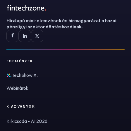
Híralapú mini-elemzések és hírmagyarázat a hazai
pénzügyi szektor döntéshozóinak.
ESEMÉNYEK
TechShow X.
Webinárok
KIADVÁNYOK
Ki kicsoda - AI 2026