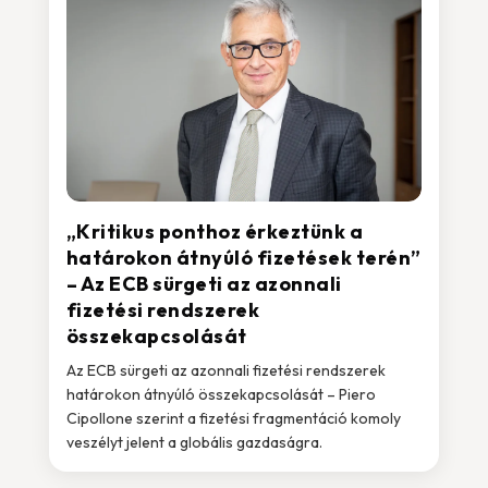
„Kritikus ponthoz érkeztünk a
határokon átnyúló fizetések terén”
– Az ECB sürgeti az azonnali
fizetési rendszerek
összekapcsolását
Az ECB sürgeti az azonnali fizetési rendszerek
határokon átnyúló összekapcsolását – Piero
Cipollone szerint a fizetési fragmentáció komoly
veszélyt jelent a globális gazdaságra.