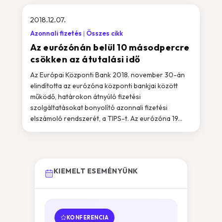
2018.12.07.
Azonnali fizetés
Összes cikk
Az eurózónán belül 10 másodpercre
csökken az átutalási idő
Az Európai Központi Bank 2018. november 30-án
elindította az eurózóna központi bankjai között
működő, határokon átnyúló fizetési
szolgáltatásokat bonyolító azonnali fizetési
elszámoló rendszerét, a TIPS-t. Az eurózóna 19...
KIEMELT ESEMÉNYÜNK
KONFERENCIA