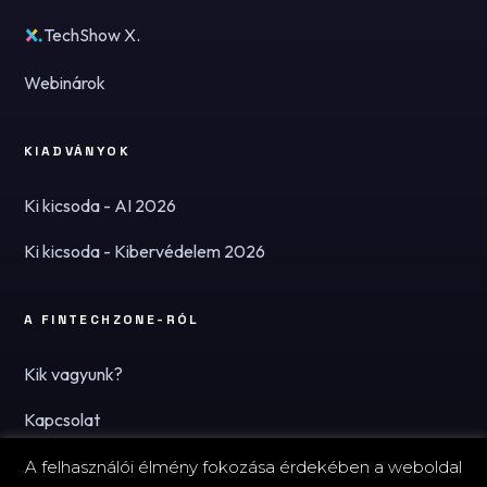
TechShow X.
Webinárok
KIADVÁNYOK
Ki kicsoda - AI 2026
Ki kicsoda - Kibervédelem 2026
A FINTECHZONE-RÓL
Kik vagyunk?
Kapcsolat
Hírlevél
A felhasználói élmény fokozása érdekében a weboldal