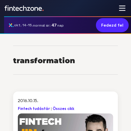
47
Fedezd fel
okt. 14-15.
normál ár:
nap
transformation
2016.10.15.
Fintech tudástár
Összes cikk