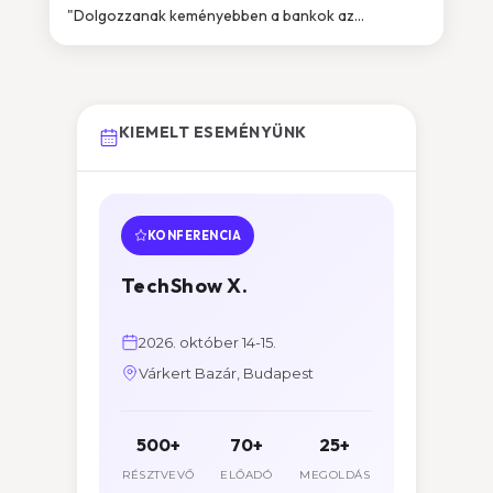
"Dolgozzanak keményebben a bankok az...
KIEMELT ESEMÉNYÜNK
KONFERENCIA
TechShow X.
2026. október 14-15.
Várkert Bazár, Budapest
500+
70+
25+
RÉSZTVEVŐ
ELŐADÓ
MEGOLDÁS