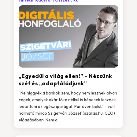
Fintech tudástár
Összes cikk
„Egyedül a világ ellen!” – Nézzünk
szét és „adaptálódjunk”
“Ne higgyék a bankok sem, hogy nem lesznek olyan
cégek, amelyek akár tőke nélkül is képesek lesznek
ledönteni az egész iparágat. Pár éven belül.” - volt
hallható minap Szigetvári József (szallas.hu, CEO)
előadásában. Nem a...