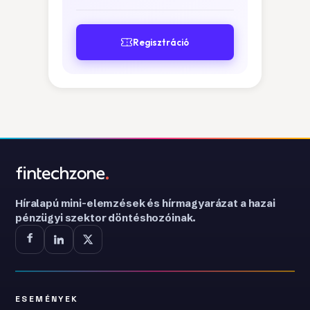
Regisztráció
Híralapú mini-elemzések és hírmagyarázat a hazai
pénzügyi szektor döntéshozóinak.
ESEMÉNYEK