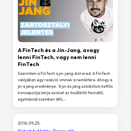
A FinTech és a Jin-Jang, avagy
lenni FinTech, vagy nem lenni
FinTech
Szerintem a FinTech a jin-jang-ból ered. A FinTech
valójában egy reakció vminek a nemlétére. Ahogy a
jin a jang eredménye. “A jin és jang szimbólum kettős
koncepciója leírja azokat az ősidőktől fennálló,
egymással szemben álló,...
2016.09.25.