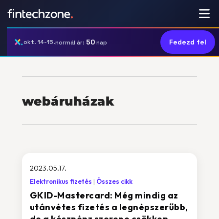
50
Fedezd fel
okt. 14-15.
normál ár:
nap
webáruházak
2023.05.17.
Elektronikus fizetés
Összes cikk
GKID-Mastercard: Még mindig az
utánvétes fizetés a legnépszerűbb,
de a készpénz szerepe csökken