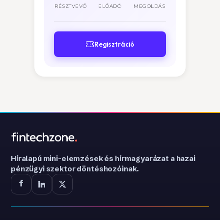
RÉSZTVEVŐ
ELŐADÓ
MEGOLDÁS
Regisztráció
Híralapú mini-elemzések és hírmagyarázat a hazai
pénzügyi szektor döntéshozóinak.