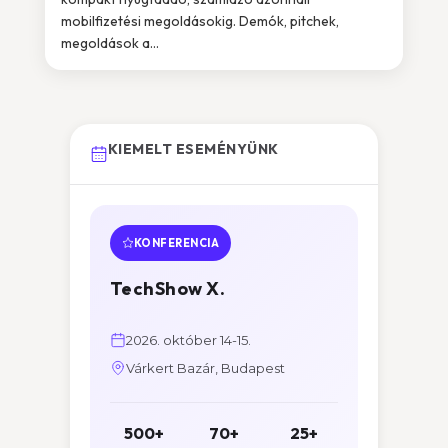
mobilfizetési megoldásokig. Demók, pitchek,
megoldások a...
KIEMELT ESEMÉNYÜNK
KONFERENCIA
TechShow X.
2026. október 14-15.
Várkert Bazár, Budapest
500+
70+
25+