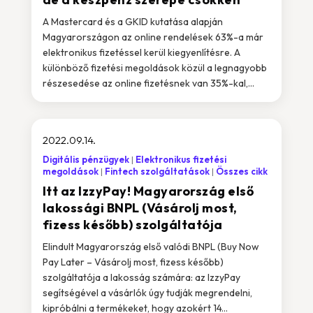
A Mastercard és a GKID kutatása alapján
Magyarországon az online rendelések 63%-a már
elektronikus fizetéssel kerül kiegyenlítésre. A
különböző fizetési megoldások közül a legnagyobb
részesedése az online fizetésnek van 35%-kal,...
2022.09.14.
Digitális pénzügyek
Elektronikus fizetési
megoldások
Fintech szolgáltatások
Összes cikk
Itt az IzzyPay! Magyarország első
lakossági BNPL (Vásárolj most,
fizess később) szolgáltatója
Elindult Magyarország első valódi BNPL (Buy Now
Pay Later – Vásárolj most, fizess később)
szolgáltatója a lakosság számára: az IzzyPay
segítségével a vásárlók úgy tudják megrendelni,
kipróbálni a termékeket, hogy azokért 14...