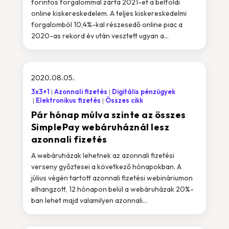
forintos forgalommal zárta 2021-et a belföldi
online kiskereskedelem. A teljes kiskereskedelmi
forgalomból 10,4%-kal részesedő online piac a
2020-as rekord év után vesztett ugyan a...
2020.08.05.
3x3+1
Azonnali fizetés
Digitális pénzügyek
Elektronikus fizetés
Összes cikk
Pár hónap múlva szinte az összes
SimplePay webáruháznál lesz
azonnali fizetés
A webáruházak lehetnek az azonnali fizetési
verseny győztesei a következő hónapokban. A
július végén tartott azonnali fizetési webináriumon
elhangzott, 12 hónapon belül a webáruházak 20%-
ban lehet majd valamilyen azonnali...