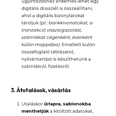
ügyintézéshez érdemes lehet egy
digitális dossziét is összeállítani,
ahol a digitális bizonylatokat
tároljuk
(pl.: bankkivonatokat, a
tranzakció visszaigazolást,
számlákat cégenként, évenként
külön mappába)
. Emellett külön
összefoglaló táblázatot,
nyilvántartást is készíthetünk a
számlákról, fizetésről.
3.
Átutalások, vásárlás
Utaláskor
űrlapra, sablonokba
menthetjük
a kitöltött adatokat,