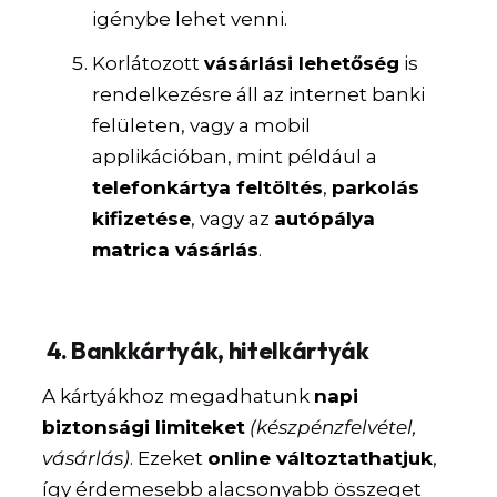
igénybe lehet venni.
Korlátozott
vásárlási lehetőség
is
rendelkezésre áll az internet banki
felületen, vagy a mobil
applikációban, mint például a
telefonkártya feltöltés
,
parkolás
kifizetése
, vagy az
autópálya
matrica vásárlás
.
4.
Bankkártyák, hitelkártyák
A kártyákhoz megadhatunk
napi
biztonsági limiteket
(készpénzfelvétel,
vásárlás)
. Ezeket
online változtathatjuk
,
így érdemesebb alacsonyabb összeget