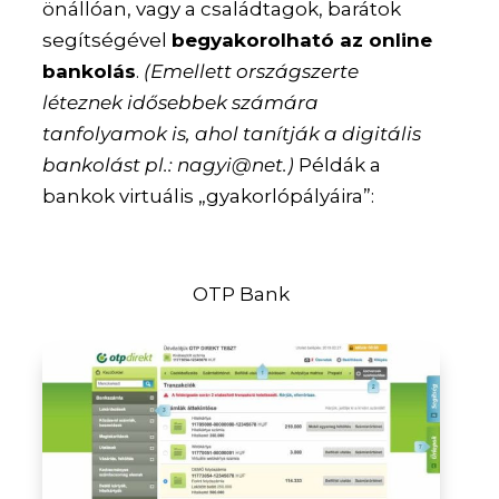
önállóan, vagy a családtagok, barátok
segítségével
begyakorolható az online
bankolás
.
(Emellett országszerte
léteznek idősebbek számára
tanfolyamok is, ahol tanítják a digitális
bankolást pl.: nagyi@net.)
Példák a
bankok virtuális „gyakorlópályáira”:
OTP Bank