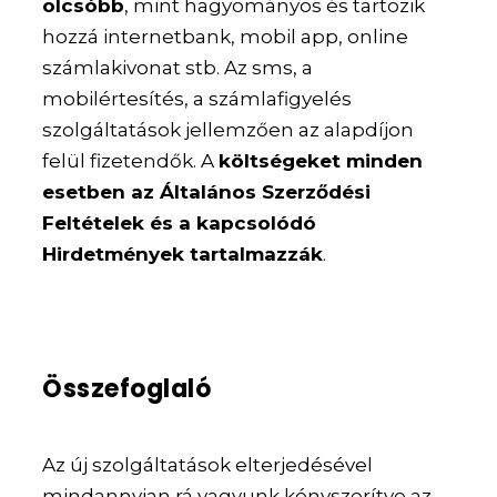
olcsóbb
, mint hagyományos és tartozik
hozzá internetbank, mobil app, online
számlakivonat stb. Az sms, a
mobilértesítés, a számlafigyelés
szolgáltatások jellemzően az alapdíjon
felül fizetendők. A
költségeket minden
esetben az Általános Szerződési
Feltételek és a kapcsolódó
Hirdetmények tartalmazzák
.
Összefoglaló
Az új szolgáltatások elterjedésével
mindannyian rá vagyunk kényszerítve az