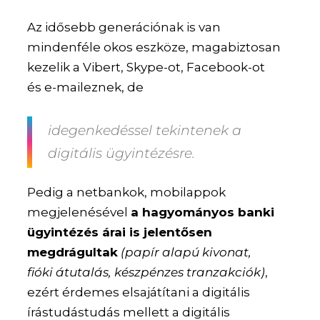
Az idősebb generációnak is van
mindenféle okos eszköze, magabiztosan
kezelik a Vibert, Skype-ot, Facebook-ot
és e-maileznek, de
idegenkedéssel tekintenek a
digitális ügyintézésre.
Pedig a netbankok, mobilappok
megjelenésével
a hagyományos banki
ügyintézés árai is jelentősen
megdrágultak
(papír alapú kivonat,
fióki átutalás, készpénzes tranzakciók)
,
ezért érdemes elsajátítani a digitális
írástudástudás mellett a digitális