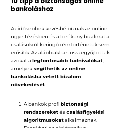
10 tipp a biztonságos online
bankoláshoz
Az idősebbek kevésbé bíznak az online
ügyintézésben és a törékeny bizalmat a
csalásokról keringő rémtörténetek sem
erősítik. Az alábbiakban összegyűjtöttük
azokat a
legfontosabb tudnivalókat
,
amelyek
segíthetik az online
bankolásba vetett bizalom
növekedését
:
A bankok profi
biztonsági
rendszereket
és
csalásfigyelési
algoritmusokat
alkalmaznak.
Ezenkívül az elektronikus