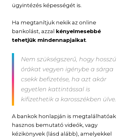
ügyintézés képességét is.
Ha megtanítjuk nekik az online
bankolást, azzal
kényelmesebbé
tehetjük mindennapjaikat
.
Nem szükségszerű, hogy hosszú
órákat vegyen igénybe a sárga
csekk befizetése, ha azt akár
egyetlen kattintással is
kifizethetik a karosszékben ülve.
A bankok honlapján is megtalálhatóak
hasznos bemutató videók, vagy
kézikönyvek (lásd alább), amelyekkel