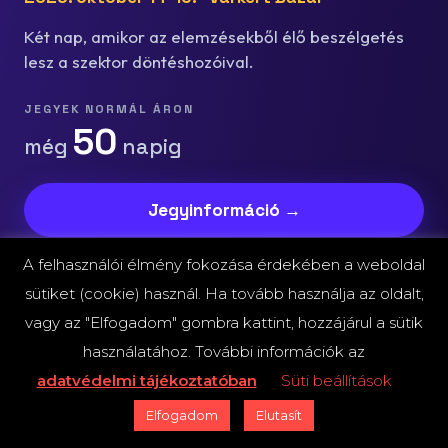
Két nap, amikor az elemzésekből élő beszélgetés
lesz a szektor döntéshozóival.
JEGYEK NORMÁL ÁRON
50
még
napig
Jegyinformáció →
A felhasználói élmény fokozása érdekében a weboldal
sütiket (cookie) használ. Ha tovább használja az oldalt,
A FINTECHZONE HETI LEVELE
vagy az "Elfogadom" gombra kattint, hozzájárul a sütik
Addig is: csütörtökönként a
használatához. További információk az
postaládádba.
adatvédelmi tájékoztatóban
Süti beállítások
Elfogadom
Elutasít
A hét fontos fejleményei, lefordítva arra, mit