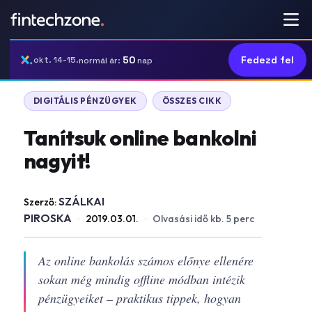
50
Fedezd fel
okt. 14-15.
normál ár:
nap
DIGITÁLIS PÉNZÜGYEK
ÖSSZES CIKK
Tanítsuk online bankolni
nagyit!
SZÁLKAI
Szerző:
PIROSKA
·
2019.03.01.
·
Olvasási idő kb. 5 perc
Az online bankolás számos előnye ellenére
sokan még mindig offline módban intézik
pénzügyeiket – praktikus tippek, hogyan