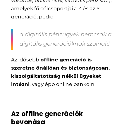
vásárlás, online hitel, virtuális pénz stb.)
,
amelyek fő célcsoportjai a Z és az Y
generáció, pedig
a digitális pénzügyek nemcsak a
digitális generációknak szólnak!
Az idősebb
offline generáció is
szeretne önállóan és biztonságosan,
kiszolgáltatottság nélkül ügyeket
intézni
, vagy épp online bankolni.
Az offline generációk
bevonása