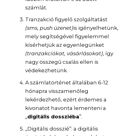
számlát.
Tranzakció figyelő szolgáltatást
(sms, push üzenet)
is igényelhetünk,
mely segítségével figyelemmel
kísérhetjük az egyenlegünket
(tranzakciókat, vásárlásokat)
, így
nagy összegű csalás ellen is
védekezhetünk.
A számlatörténet általában 6-12
hónapra visszamenőleg
lekérdezhető, ezért érdemes a
kivonatot havonta lementeni a
„
digitális dossziéba
”.
„Digitális dosszié”: a digitális