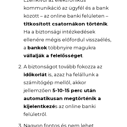
kommunikáció az ügyfél és a bank
között – az online banki felületen –
titkosított csatornákon történik
.
Ha a biztonsági intézkedések
ellenére mégis előfordul visszaélés,
a
bankok
többnyire magukra
vállalják a felelősséget
.
A biztonságot tovább fokozza az
időkorlát
is, azaz ha felállunk a
számítógép mellől, akkor
jellemzően
5-10-15 perc után
automatikusan megtörténik a
kijelentkezé
s az online banki
felületről.
Nagyon fontos és nem lehet