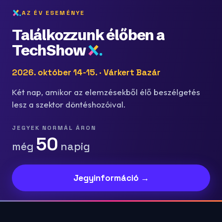
AZ ÉV ESEMÉNYE
Találkozzunk élőben a
TechShow
2026. október 14-15. · Várkert Bazár
Két nap, amikor az elemzésekből élő beszélgetés
lesz a szektor döntéshozóival.
JEGYEK NORMÁL ÁRON
50
még
napig
Jegyinformáció →