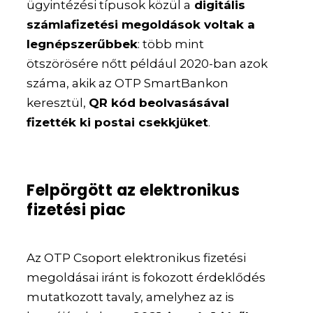
ügyintézési típusok közül a
digitális
számlafizetési megoldások voltak a
legnépszerűbbek
: több mint
ötszörösére nőtt például 2020-ban azok
száma, akik az OTP SmartBankon
keresztül,
QR kód beolvasásával
fizették ki postai csekkjüket
.
Felpörgött az elektronikus
fizetési piac
Az OTP Csoport elektronikus fizetési
megoldásai iránt is fokozott érdeklődés
mutatkozott tavaly, amelyhez az is