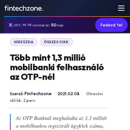
50
Fedezd fel
okt. 14-15.
normál ár:
nap
HÍRZÚZDA
ÖSSZES CIKK
Több mint 1,3 millió
mobilbanki felhasználó
az OTP-nél
Fintechzone
Szerző:
·
2021.02.08.
·
Olvasási
idő kb. 2 perc
Az OTP Banknál meghaladta az 1,3 milliót
a mobilbankra regisztrált ügyfelek száma,