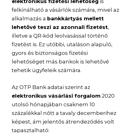
elektronikus fizetési lehetőség
is
felkínálható a vásárlók számára, mivel az
alkalmazás a
bankkártyás mellett
lehetővé teszi az azonnali fizetést
,
illetve a QR-kód leolvasással történő
fizetést is. Ez utóbbi, utaláson alapuló,
gyors és biztonságos fizetési
lehetőséget más bankok is lehetővé
tehetik ügyfeleik számára.
Az OTP Bank adatai szerint az
elektronikus vásárlási forgalom
2020
utolsó hónapjában csaknem 10
százalékkal nőtt a tavaly decemberihez
képest, ám jelentős átrendeződés volt
tapasztalható: