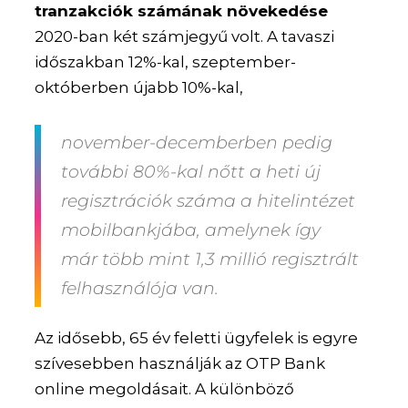
tranzakciók számának növekedése
2020-ban két számjegyű volt. A tavaszi
időszakban 12%-kal, szeptember-
októberben újabb 10%-kal,
november-decemberben pedig
további 80%-kal nőtt a heti új
regisztrációk száma a hitelintézet
mobilbankjába, amelynek így
már több mint 1,3 millió regisztrált
felhasználója van.
Az idősebb, 65 év feletti ügyfelek is egyre
szívesebben használják az OTP Bank
online megoldásait. A különböző