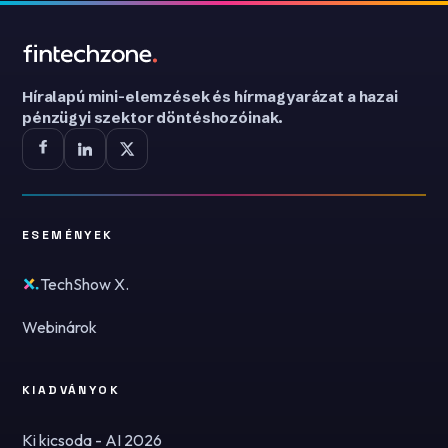
Híralapú mini-elemzések és hírmagyarázat a hazai
pénzügyi szektor döntéshozóinak.
ESEMÉNYEK
TechShow X.
Webinárok
KIADVÁNYOK
Ki kicsoda - AI 2026