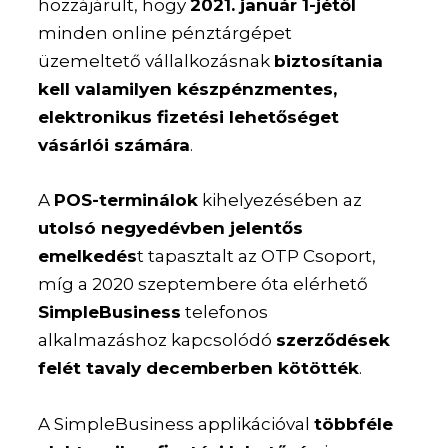
hozzájárult, hogy
2021. január 1-jétől
minden online pénztárgépet
üzemeltető vállalkozásnak
biztosítania
kell valamilyen készpénzmentes,
elektronikus fizetési lehetőséget
vásárlói számára
.
A
POS-terminálok
kihelyezésében az
utolsó negyedévben jelentős
emelkedés
t tapasztalt az OTP Csoport,
míg a 2020 szeptembere óta elérhető
SimpleBusiness
telefonos
alkalmazáshoz kapcsolódó
szerződések
felét tavaly decemberben kötötték
.
A SimpleBusiness applikációval
többféle