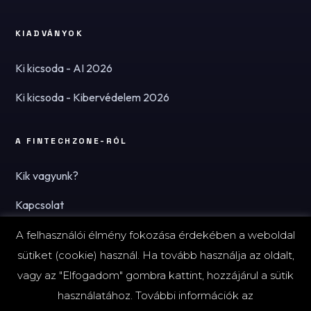
KIADVÁNYOK
Ki kicsoda - AI 2026
Ki kicsoda - Kibervédelem 2026
A FINTECHZONE-RÓL
Kik vagyunk?
Kapcsolat
Hírlevél
A felhasználói élmény fokozása érdekében a weboldal
sütiket (cookie) használ. Ha tovább használja az oldalt,
vagy az "Elfogadom" gombra kattint, hozzájárul a sütik
használatához. További információk az