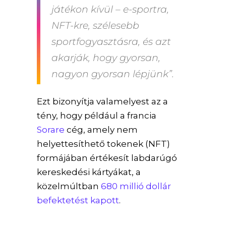
játékon kívül – e-sportra,
NFT-kre, szélesebb
sportfogyasztásra, és azt
akarják, hogy gyorsan,
nagyon gyorsan lépjünk”.
Ezt bizonyítja valamelyest az a
tény, hogy például a francia
Sorare
cég, amely nem
helyettesíthető tokenek (NFT)
formájában értékesít labdarúgó
kereskedési kártyákat, a
közelmúltban
680 millió dollár
befektetést kapott
.