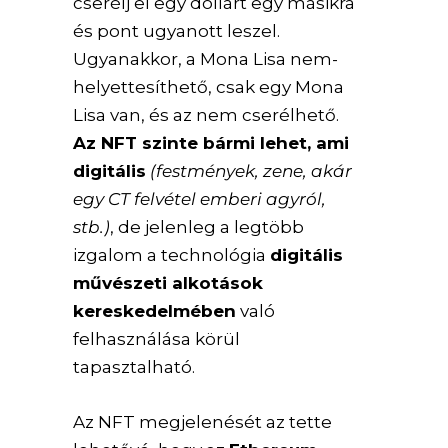
cserélj el egy dollárt egy másikra
és pont ugyanott leszel.
Ugyanakkor, a Mona Lisa nem-
helyettesíthető, csak egy Mona
Lisa van, és az nem cserélhető.
Az NFT szinte bármi lehet, ami
digitális
(festmények, zene, akár
egy CT felvétel emberi agyról,
stb.)
, de jelenleg a legtöbb
izgalom a technológia
digitális
művészeti alkotások
kereskedelmében
való
felhasználása körül
tapasztalható.
Az NFT megjelenését az tette