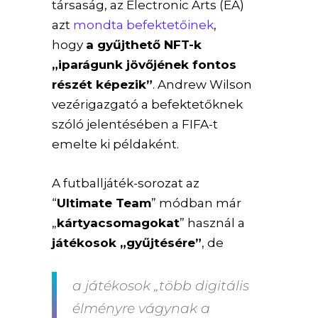
társaság, az Electronic Arts (EA)
azt
mondta befektetőinek
,
hogy
a gyűjthető NFT-k
„iparágunk jövőjének fontos
részét képezik”
. Andrew Wilson
vezérigazgató a befektetőknek
szóló jelentésében a FIFA-t
emelte ki példaként.
A futballjáték-sorozat az
“
Ultimate Team
” módban már
„
kártyacsomagokat
” használ a
játékosok „gyűjtésére”
, de
a játékosok „több digitális
élményre vágynak a