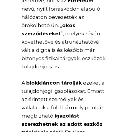
lehetővé, hogy az
Ethereum
nevű, nyílt forráskódon alapuló
hálózaton bevezették az
örökölhető ún. „
okos
szerződéseket
”, melyek révén
követhetővé és átruházhatóvá
vált a digitális és később már
bizonyos fizikai tárgyak, eszközök
tulajdonjoga is.
A
blokkláncon tárolják
ezeket a
tulajdonjogi igazolásokat. Emiatt
az érintett személyek és
vállalatok a föld bármely pontján
megbízható
igazolást
szerezhetnek az adott eszköz