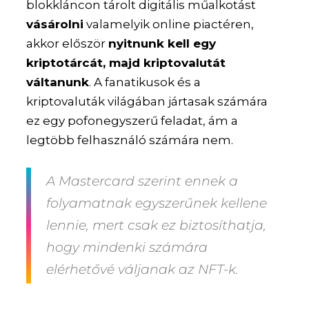
blokkláncon tárolt digitális műalkotást
vásárolni
valamelyik online piactéren,
akkor először
nyitnunk kell egy
kriptotárcát, majd kriptovalutát
váltanunk
. A fanatikusok és a
kriptovaluták világában jártasak számára
ez egy pofonegyszerű feladat, ám a
legtöbb felhasználó számára nem.
A Mastercard szerint ennek a
folyamatnak egyszerűnek kellene
lennie, mert csak ez biztosíthatja,
hogy mindenki számára
elérhetővé váljanak az NFT-k.