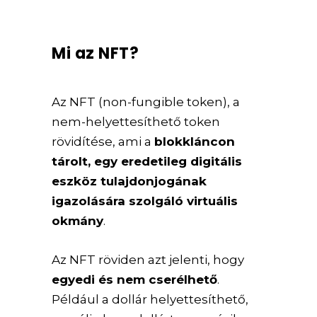
Mi az NFT?
Az NFT (non-fungible token), a
nem-helyettesíthető token
rövidítése, ami a
blokkláncon
tárolt, egy eredetileg digitális
eszköz tulajdonjogának
igazolására szolgáló virtuális
okmány
.
Az NFT röviden azt jelenti, hogy
egyedi és nem cserélhető
.
Például a dollár helyettesíthető,