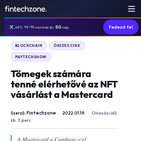
50
Fedezd fel
okt. 14-15.
normál ár:
nap
BLOCKCHAIN
ÖSSZES CIKK
PAYTECHSHOW
Tömegek számára
tenné elérhetővé az NFT
vásárlást a Mastercard
Fintechzone
Szerző:
·
2022.01.19.
·
Olvasási idő
kb. 3 perc
A Mastercard a Coinbase-szel