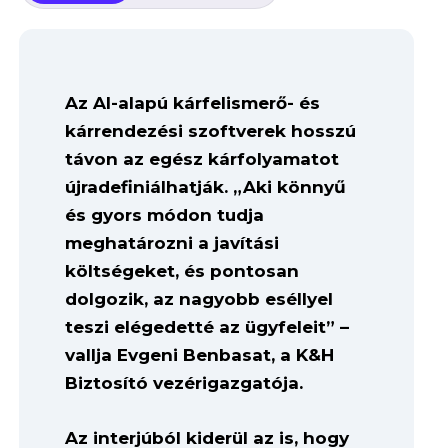
Az AI-alapú kárfelismerő- és
kárrendezési szoftverek hosszú
távon az egész kárfolyamatot
újradefiniálhatják. „Aki könnyű
és gyors módon tudja
meghatározni a javítási
költségeket, és pontosan
dolgozik, az nagyobb eséllyel
teszi elégedetté az ügyfeleit” –
vallja Evgeni Benbasat, a K&H
Biztosító vezérigazgatója.
Az interjúból kiderül az is, hogy