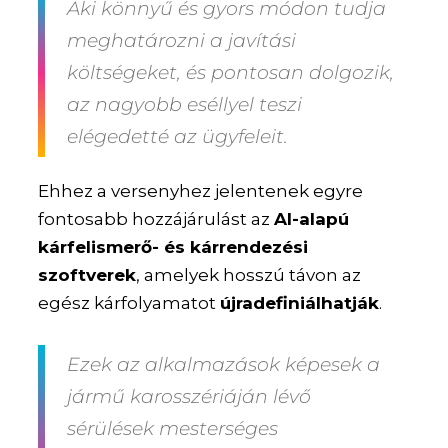
Aki könnyű és gyors módon tudja
meghatározni a javítási
költségeket, és pontosan dolgozik,
az nagyobb eséllyel teszi
elégedetté az ügyfeleit.
Ehhez a versenyhez jelentenek egyre
fontosabb hozzájárulást az
AI-alapú
kárfelismerő- és kárrendezési
szoftverek
, amelyek hosszú távon az
egész kárfolyamatot
újradefiniálhatják
.
Ezek az alkalmazások képesek a
jármű karosszériáján lévő
sérülések mesterséges