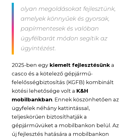
olyan megoldásokat fejlesztünk,
amelyek könnyűek és gyorsak,
papírmentesek és valóban
ügyfélbarát módon segítik az
ügyintézést.
2025-ben egy
kiemelt fejlesztésünk
a
casco és a kötelező gépjármű-
felelősségbiztosítás (KGFB) kombinált
kötési lehetősége volt a
K&H
mobilbankban
. Ennek köszönhetően az
ügyfelek néhány kattintással,
teljeskörűen biztosíthatják a
gépjárművüket a mobilbankon belül. Az
új fejlesztés hatására a mobilbankon