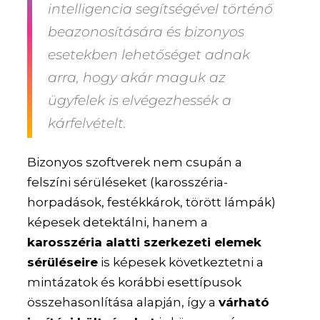
intelligencia segítségével történő
beazonosítására és bizonyos
esetekben lehetőséget adnak
arra, hogy akár maguk az
ügyfelek is elvégezhessék a
kárfelvételt.
Bizonyos szoftverek nem csupán a
felszíni sérüléseket (karosszéria-
horpadások, festékkárok, törött lámpák)
képesek detektálni, hanem a
karosszéria alatti szerkezeti elemek
sérüléseire
is képesek következtetni a
mintázatok és korábbi esettípusok
összehasonlítása alapján, így a
várható