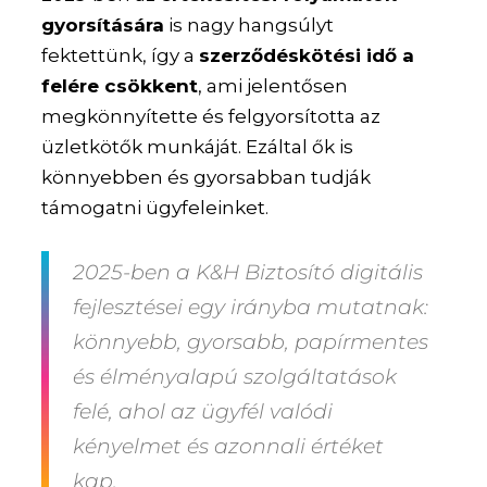
gyorsítására
is nagy hangsúlyt
fektettünk, így a
szerződéskötési idő a
felére csökkent
, ami jelentősen
megkönnyítette és felgyorsította az
üzletkötők munkáját. Ezáltal ők is
könnyebben és gyorsabban tudják
támogatni ügyfeleinket.
2025-ben a K&H Biztosító digitális
fejlesztései egy irányba mutatnak:
könnyebb, gyorsabb, papírmentes
és élményalapú szolgáltatások
felé, ahol az ügyfél valódi
kényelmet és azonnali értéket
kap.