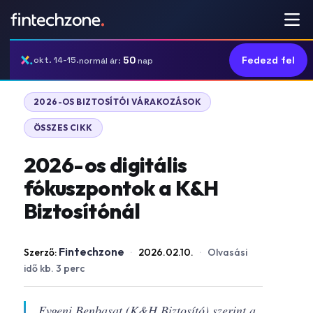
50
Fedezd fel
okt. 14-15.
normál ár:
nap
|
2026-OS BIZTOSÍTÓI VÁRAKOZÁSOK
ÖSSZES CIKK
2026-os digitális
fókuszpontok a K&H
Biztosítónál
Fintechzone
Szerző:
·
2026.02.10.
·
Olvasási
idő kb. 3 perc
Evgeni Benbasat (K&H Biztosító) szerint a