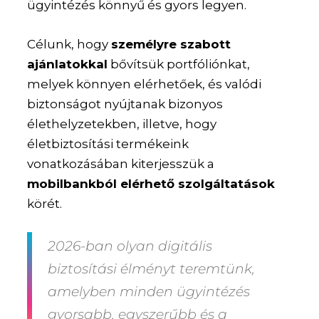
ügyintézés könnyű és gyors legyen.
Célunk, hogy
személyre szabott
ajánlatokkal
bővítsük portfóliónkat,
melyek könnyen elérhetőek, és valódi
biztonságot nyújtanak bizonyos
élethelyzetekben, illetve, hogy
életbiztosítási termékeink
vonatkozásában kiterjesszük a
mobilbankból elérhető szolgáltatások
körét.
2026-ban olyan digitális
biztosítási élményt teremtünk,
amelyben minden ügyintézés
gyorsabb, egyszerűbb és a