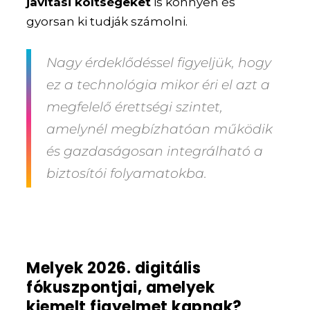
javítási költségeket
is könnyen és
gyorsan ki tudják számolni.
Nagy érdeklődéssel figyeljük, hogy
ez a technológia mikor éri el azt a
megfelelő érettségi szintet,
amelynél megbízhatóan működik
és gazdaságosan integrálható a
biztosítói folyamatokba.
Melyek 2026. digitális
fókuszpontjai, amelyek
kiemelt figyelmet kapnak?