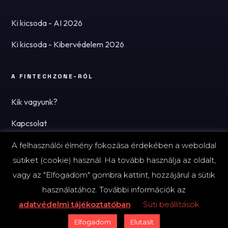
Ki kicsoda - AI 2026
Ki kicsoda - Kibervédelem 2026
A FINTECHZONE-RÓL
Kik vagyunk?
Kapcsolat
Hírlevél
A felhasználói élmény fokozása érdekében a weboldal
sütiket (cookie) használ. Ha tovább használja az oldalt,
vagy az "Elfogadom" gombra kattint, hozzájárul a sütik
használatához. További információk az
© 2026 FinTechZone.hu - A FinTech Group Kft.
adatvédelmi tájékoztatóban
Süti beállítások
Impresszum
Adatvédelmi tájékoztató (PDF)
Süti-beállítások
Elfogadom
Elutasít