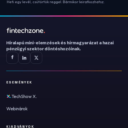
Heti egy levél, csütörtök reggel. Bármikor leiratkozhatsz.
Híralapú mini-elemzések és hírmagyarázat a hazai
pénzügyi szektor döntéshozóinak.
ESEMÉNYEK
TechShow X.
Webinárok
KIADVÁNYOK