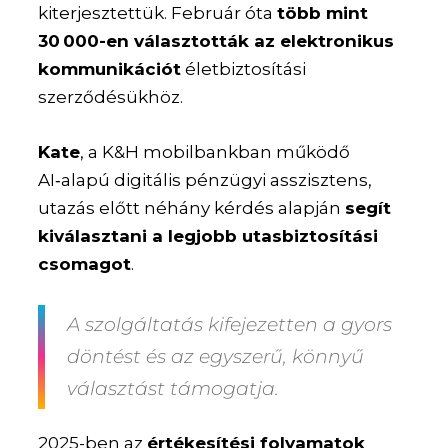
kiterjesztettük. Február óta
több mint
30 000-en választották az elektronikus
kommunikációt
életbiztosítási
szerződésükhöz.
Kate
, a K&H mobilbankban működő
AI‑alapú digitális pénzügyi asszisztens,
utazás előtt néhány kérdés alapján
segít
kiválasztani a legjobb utasbiztosítási
csomagot
.
A szolgáltatás kifejezetten a gyors
döntést és az egyszerű, könnyű
választást támogatja.
2025-ben az
értékesítési folyamatok