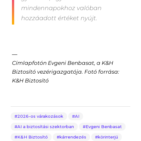
mindennapokhoz valóban
hozzáadott értéket nyújt.
—
Címlapfotón Evgeni Benbasat, a K&H
Biztosító vezérigazgatója. Fotó forrása:
K&H Biztosító
2026-os várakozások
AI
AI a biztosítási szektorban
Evgeni Benbasat
K&H Biztosító
kárrendezés
körinterjú