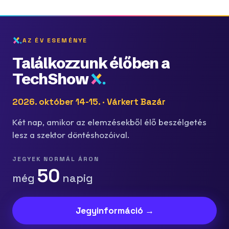
AZ ÉV ESEMÉNYE
Találkozzunk élőben a
TechShow
2026. október 14-15. · Várkert Bazár
Két nap, amikor az elemzésekből élő beszélgetés
lesz a szektor döntéshozóival.
JEGYEK NORMÁL ÁRON
50
még
napig
Jegyinformáció →