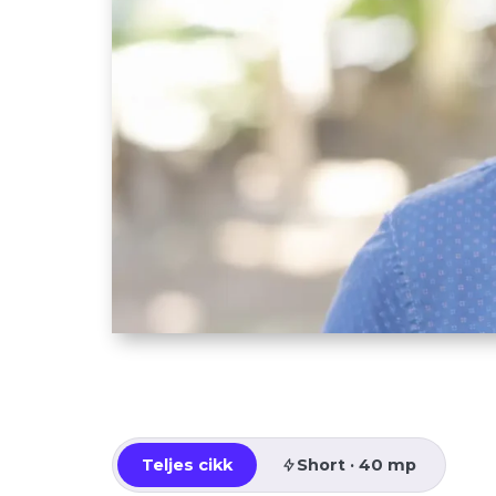
Teljes cikk
Short · 40 mp