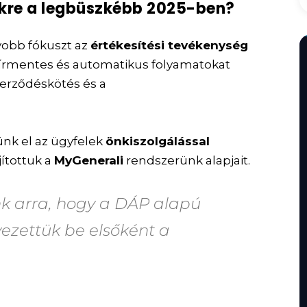
sekre a legbüszkébb 2025-ben?
obb fókuszt az
értékesítési tevékenység
papírmentes és automatikus folyamatokat
zerződéskötés és a
ünk el az ügyfelek
önkiszolgálással
ítottuk a
MyGenerali
rendszerünk alapjait.
k arra, hogy a DÁP alapú
vezettük be elsőként a