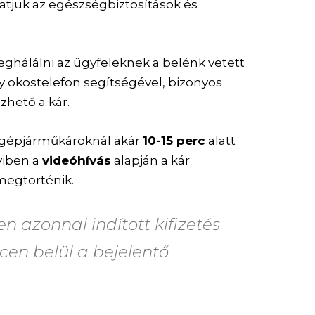
tatjuk az egészségbiztosítások és
ghálálni az ügyfeleknek a belénk vetett
y okostelefon segítségével, bizonyos
zhető a kár.
 gépjárműkároknál akár
10-15 perc
alatt
yiben a
videóhívás
alapján a kár
megtörténik.
n azonnal indított kifizetés
en belül a bejelentő