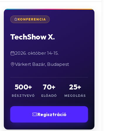
KONFERENCIA
TechShow X.
2026. október 14-15.
Várkert Bazár, Budapest
500+
70+
25+
RÉSZTVEVŐ
ELŐADÓ
MEGOLDÁS
Regisztráció