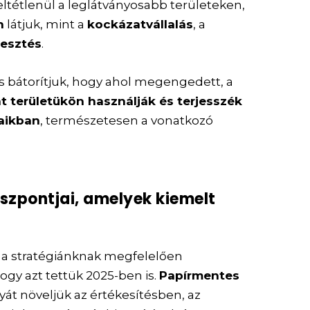
tétlenül a leglátványosabb területeken,
n
látjuk, mint a
kockázatvállalás
, a
lesztés
.
s bátorítjuk, hogy ahol megengedett, a
át területükön használják és terjesszék
taikban
, természetesen a vonatkozó
uszpontjai, amelyek kiemelt
k a stratégiánknak megfelelően
ogy azt tettük 2025-ben is.
Papírmentes
yát növeljük az értékesítésben, az