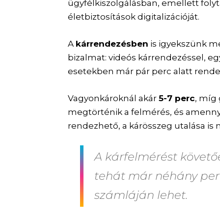
ügyfélkiszolgálásban, emellett foly
életbiztosítások digitalizációját.
A
kárrendezésben
is igyekszünk me
bizalmat: videós kárrendezéssel, eg
esetekben már pár perc alatt rende
Vagyonkároknál akár
5-7 perc
, míg
megtörténik a felmérés, és amenn
rendezhető, a kárösszeg utalása is 
A kárfelmérést követőe
tehát már néhány perc
számláján lehet.