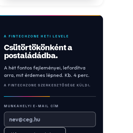
A FINTECHZONE HETI LEVELE
Csütörtökönként a
postaládádba.
A hét fontos fejleményei, lefordítva
arra, mit érdemes lépned. Kb. 4 perc.
A FINTECHZONE SZERKESZTŐSÉGE KÜLDI.
MUNKAHELYI E-MAIL CÍM