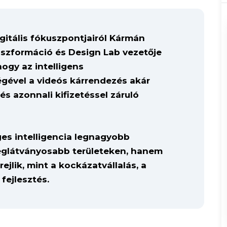
igitális fókuszpontjairól Kármán
ranszformáció és Design Lab vezetője
hogy az intelligens
gével a videós kárrendezés akár
és azonnali kifizetéssel záruló
es intelligencia legnagyobb
 leglátványosabb területeken, hanem
jlik, mint a kockázatvállalás, a
fejlesztés.