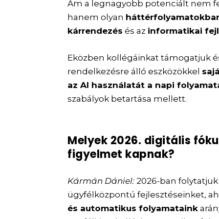
Ám a legnagyobb potenciált nem fel
hanem olyan
háttérfolyamatokba
kárrendezés
és az
informatikai fej
Eközben kollégáinkat támogatjuk é
rendelkezésre álló eszközökkel
saj
az AI használatát a napi folyama
szabályok betartása mellett.
Melyek 2026. digitális fók
figyelmet kapnak?
Kármán Dániel:
2026-ban folytatju
ügyfélközpontú fejlesztéseinket, ah
és automatikus folyamataink
arán