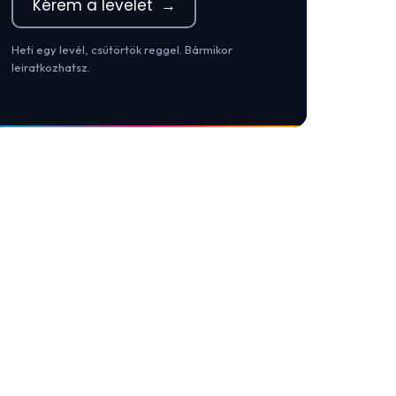
Kérem a levelet
→
Heti egy levél, csütörtök reggel. Bármikor
leiratkozhatsz.