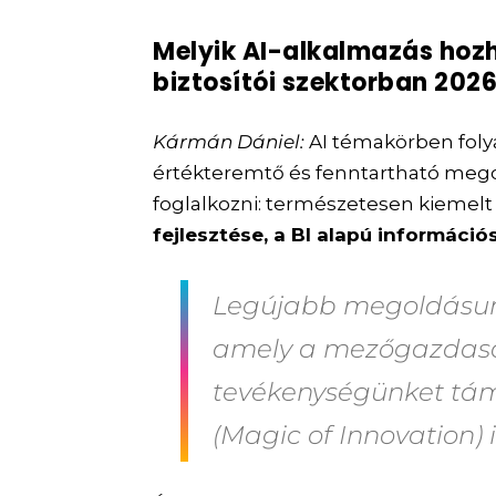
Melyik AI-alkalmazás hozh
biztosítói szektorban 202
Kármán Dániel:
AI témakörben foly
értékteremtő és fenntartható meg
foglalkozni: természetesen kiemelt
fejlesztése, a BI alapú információ
Legújabb megoldásunk
amely a mezőgazdaság
tevékenységünket tám
(Magic of Innovation) i