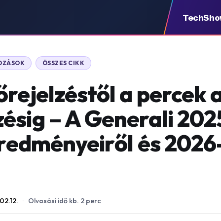
TechSh
KOZÁSOK
ÖSSZES CIKK
rejelzéstől a percek a
ésig – A Generali 202
 eredményeiről és 2026
02.12.
·
Olvasási idő kb. 2 perc