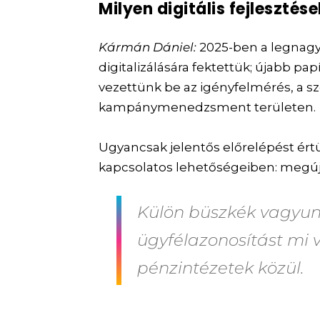
Milyen digitális fejleszté
Kármán Dániel:
2025-ben a legnagy
digitalizálására fektettük; újabb 
vezettünk be az igényfelmérés, a s
kampánymenedzsment területen.
Ugyancsak jelentős előrelépést ért
kapcsolatos lehetőségeiben: megúj
Külön büszkék vagyun
ügyfélazonosítást mi 
pénzintézetek közül.