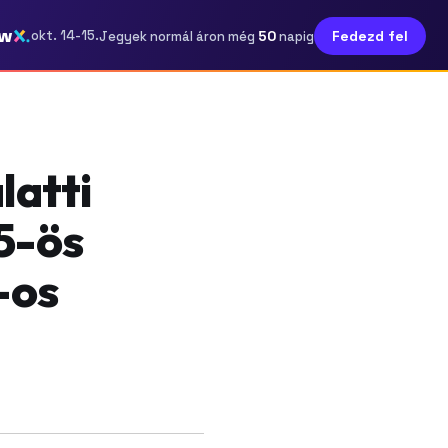
ow
50
okt. 14-15.
Fedezd fel
Jegyek normál áron még
napig
latti
5-ös
-os