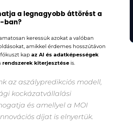
atja a legnagyobb áttörést a
6-ban?
amatosan keressük azokat a valóban
oldásokat, amikkel érdemes hosszútávon
 fókuszt kap
az AI és adatképességek
s rendszerek kiterjesztése
is.
 az aszálypredikciós modell,
i kockázatvállalási
ogatja és amellyel a MOI
nnovációs díjat is elnyertük.