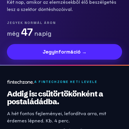
Két nap, amikor az elemzésekből élő beszélgetés
lesz a szektor döntéshozóival.
JEGYEK NORMÁL ÁRON
47
még
napig
Jegyinformáció →
A FINTECHZONE HETI LEVELE
Addig is: csütörtökönként a
postaládádba.
A hét fontos fejleményei, lefordítva arra, mit
érdemes lépned. Kb. 4 perc.