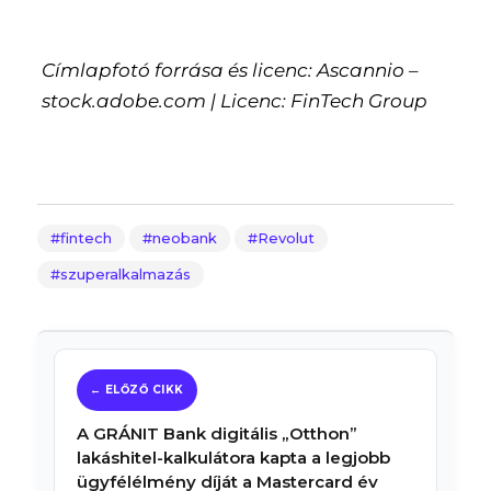
Címlapfotó forrása és licenc: Ascannio –
stock.adobe.com | Licenc: FinTech Group
fintech
neobank
Revolut
szuperalkalmazás
A GRÁNIT Bank digitális „Otthon”
lakáshitel-kalkulátora kapta a legjobb
ügyfélélmény díját a Mastercard év