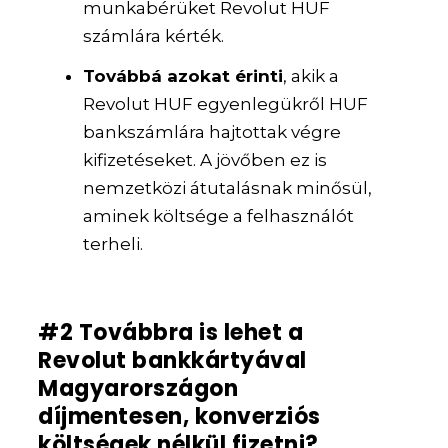
munkabérüket Revolut HUF
számlára kérték.
Továbbá azokat érinti
, akik a
Revolut HUF egyenlegükről HUF
bankszámlára hajtottak végre
kifizetéseket. A jövőben ez is
nemzetközi átutalásnak minősül,
aminek költsége a felhasználót
terheli.
#2 Továbbra is lehet a
Revolut bankkártyával
Magyarországon
díjmentesen, konverziós
költségek nélkül fizetni?