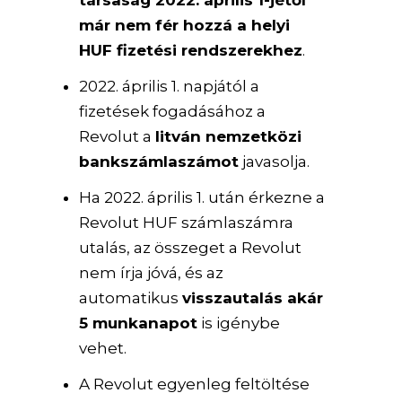
társaság 2022. április 1-jétől
már nem fér hozzá a helyi
HUF fizetési rendszerekhez
.
2022. április 1. napjától a
fizetések fogadásához a
Revolut a
litván nemzetközi
bankszámlaszámot
javasolja.
Ha 2022. április 1. után érkezne a
Revolut HUF számlaszámra
utalás, az összeget a Revolut
nem írja jóvá, és az
automatikus
visszautalás akár
5 munkanapot
is igénybe
vehet.
A Revolut egyenleg feltöltése