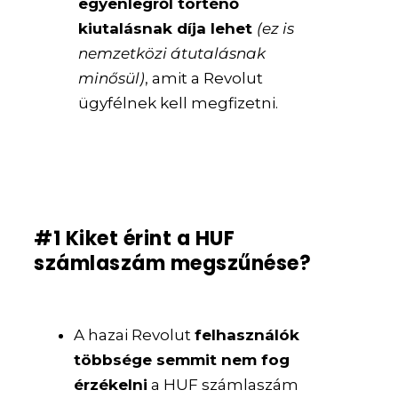
egyenlegről történő
kiutalásnak díja lehet
(ez is
nemzetközi átutalásnak
minősül)
, amit a Revolut
ügyfélnek kell megfizetni.
#1 Kiket érint a HUF
számlaszám megszűnése?
A hazai Revolut
felhasználók
többsége semmit nem fog
érzékelni
a HUF számlaszám