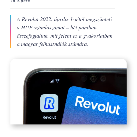
kb. 5 perc
A Revolut 2022. április 1-jétől megszünteti
a HUF számlaszámot – hét pontban
összefoglaltuk, mit jelent ez a gyakorlatban
a magyar felhasználók számára.