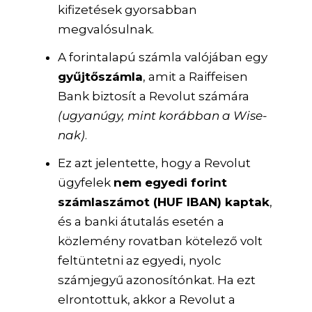
kifizetések gyorsabban
megvalósulnak.
A forintalapú számla valójában egy
gyűjtőszámla
, amit a Raiffeisen
Bank biztosít a Revolut számára
(ugyanúgy, mint korábban a Wise-
nak)
.
Ez azt jelentette, hogy a Revolut
ügyfelek
nem egyedi forint
számlaszámot (HUF IBAN) kaptak
,
és a banki átutalás esetén a
közlemény rovatban kötelező volt
feltüntetni az egyedi, nyolc
számjegyű azonosítónkat. Ha ezt
elrontottuk, akkor a Revolut a