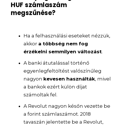
HUF számlaszám
megszűnése?
Ha a felhasználási eseteket nézzük,
akkor
a többség nem fog
érzékelni semmilyen változást
.
A banki átutalással történő
egyenlegfeltöltést valószínűleg
nagyon
kevesen használták
, mivel
a bankok ezért külön díjat
számoltak fel.
A Revolut nagyon későn vezette be
a forint számlaszámot. 2018
tavaszán jelentette be a Revolut,