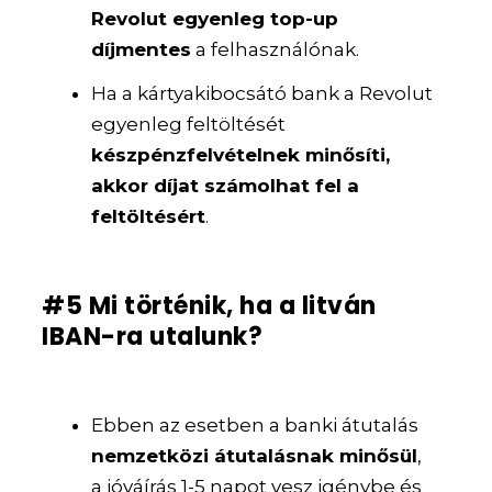
Revolut egyenleg top-up
díjmentes
a felhasználónak.
Ha a kártyakibocsátó bank a Revolut
egyenleg feltöltését
készpénzfelvételnek minősíti,
akkor díjat számolhat fel a
feltöltésért
.
#5 Mi történik, ha a litván
IBAN-ra utalunk?
Ebben az esetben a banki átutalás
nemzetközi átutalásnak minősül
,
a jóváírás 1-5 napot vesz igénybe és