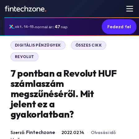
47
Fedezd fel
okt. 14-15.
normál ár:
nap
|
|
DIGITÁLIS PÉNZÜGYEK
ÖSSZES CIKK
REVOLUT
7 pontban a Revolut HUF
számlaszám
megszűnéséről. Mit
jelent ez a
gyakorlatban?
Fintechzone
Szerző:
·
2022.02.14.
·
Olvasási idő