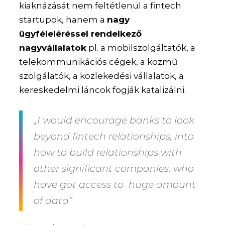
kiaknázását nem feltétlenül a fintech
startupok, hanem a
nagy
ügyféleléréssel rendelkező
nagyvállalatok
pl. a mobilszolgáltatók, a
telekommunikációs cégek, a közmű
szolgálatók, a közlekedési vállalatok, a
kereskedelmi láncok fogják katalizálni.
„I would encourage banks to look
beyond fintech relationships, into
how to build relationships with
other significant companies, who
have got access to huge amount
of data”