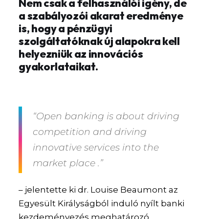
Nem csak a felhasználói igény, de
a szabályozói akarat eredménye
is, hogy a pénzügyi
szolgáltatóknak új alapokra kell
helyezniük az innovációs
gyakorlataikat.
“Open banking is about driving
competition and driving
innovative services into the
market place .”
– jelentette ki dr. Louise Beaumont az
Egyesült Királyságból induló nyílt banki
kezdeményezés meghatározó