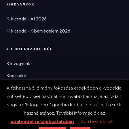
KIADVÁNYOK
Ki kicsoda - AI 2026
Ki kicsoda - Kibervédelem 2026
A FINTECHZONE-RÓL
Kik vagyunk?
Kapcsolat
Hírlevél
A felhasználói élmény fokozása érdekében a weboldal
sütiket (cookie) használ. Ha tovább használja az oldalt,
vagy az "Elfogadom" gombra kattint, hozzájárul a sütik
használatához. További információk az
© 2026 FinTechZone.hu - A FinTech Group Kft.
adatvédelmi tájékoztatóban
Süti beállítások
Impresszum
Adatvédelmi tájékoztató (PDF)
Süti-beállítások