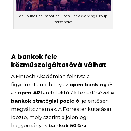
dr. Louise Beaumont az Open Bank Working Group
társelnöke
A bankok fele
közműszolgáltatóvá válhat
A Fintech Akadémián felhívta a
figyelmet arra, hogy az
open banking
és
az
open API
architektúrák terjedésével
a
bankok stratégiai pozíciói
jelentősen
megváltozhatnak. A Forrester kutatását
idézte, mely szerint a jelenlegi
hagyományos
bankok 50%-a