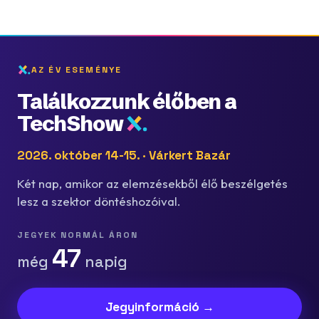
AZ ÉV ESEMÉNYE
Találkozzunk élőben a
TechShow
2026. október 14-15. · Várkert Bazár
Két nap, amikor az elemzésekből élő beszélgetés
lesz a szektor döntéshozóival.
JEGYEK NORMÁL ÁRON
47
még
napig
Jegyinformáció →