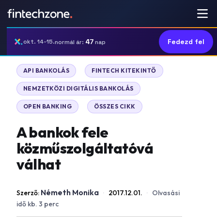
47
Fedezd fel
okt. 14-15.
normál ár:
nap
|
|
API BANKOLÁS
FINTECH KITEKINTŐ
|
NEMZETKÖZI DIGITÁLIS BANKOLÁS
|
OPEN BANKING
ÖSSZES CIKK
A bankok fele
közműszolgáltatóvá
válhat
Németh Monika
Szerző:
·
2017.12.01.
·
Olvasási
idő kb. 3 perc