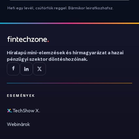
Heti egy levél, csütörtök reggel. Bármikor leiratkozhatsz.
Híralapú mini-elemzések és hírmagyarázat a hazai
pénzügyi szektor döntéshozóinak.
ESEMÉNYEK
TechShow X.
Webinárok