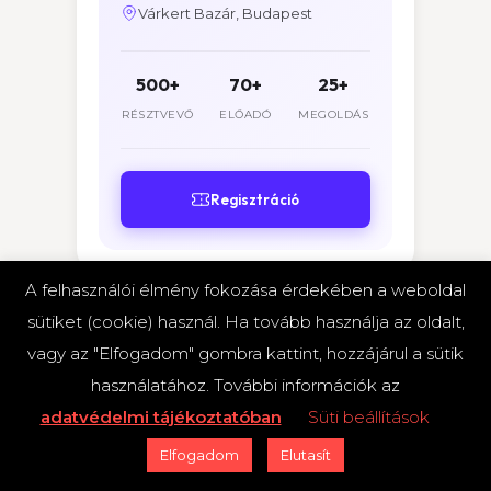
Várkert Bazár, Budapest
500+
70+
25+
RÉSZTVEVŐ
ELŐADÓ
MEGOLDÁS
Regisztráció
A felhasználói élmény fokozása érdekében a weboldal
sütiket (cookie) használ. Ha tovább használja az oldalt,
vagy az "Elfogadom" gombra kattint, hozzájárul a sütik
használatához. További információk az
adatvédelmi tájékoztatóban
Süti beállítások
Híralapú mini-elemzések és hírmagyarázat a hazai
Elfogadom
Elutasít
pénzügyi szektor döntéshozóinak.