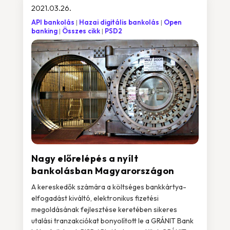
2021.03.26.
API bankolás
Hazai digitális bankolás
Open
banking
Összes cikk
PSD2
Nagy előrelépés a nyílt
bankolásban Magyarországon
A kereskedők számára a költséges bankkártya-
elfogadást kiváltó, elektronikus fizetési
megoldásának fejlesztése keretében sikeres
utalási tranzakciókat bonyolított le a GRÁNIT Bank