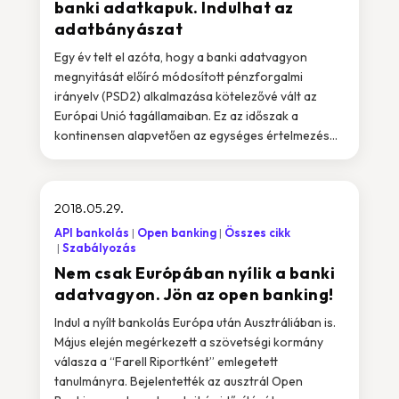
banki adatkapuk. Indulhat az
adatbányászat
Egy év telt el azóta, hogy a banki adatvagyon
megnyitását előíró módosított pénzforgalmi
irányelv (PSD2) alkalmazása kötelezővé vált az
Európai Unió tagállamaiban. Ez az időszak a
kontinensen alapvetően az egységes értelmezés...
2018.05.29.
API bankolás
Open banking
Összes cikk
Szabályozás
Nem csak Európában nyílik a banki
adatvagyon. Jön az open banking!
Indul a nyílt bankolás Európa után Ausztráliában is.
Május elején megérkezett a szövetségi kormány
válasza a “Farell Riportként” emlegetett
tanulmányra. Bejelentették az ausztrál Open