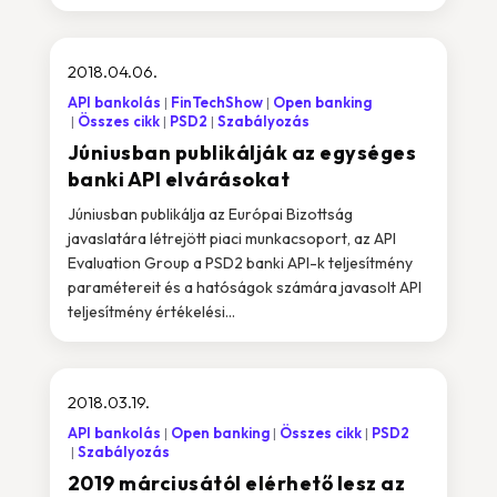
2018.04.06.
API bankolás
FinTechShow
Open banking
Összes cikk
PSD2
Szabályozás
Júniusban publikálják az egységes
banki API elvárásokat
Júniusban publikálja az Európai Bizottság
javaslatára létrejött piaci munkacsoport, az API
Evaluation Group a PSD2 banki API-k teljesítmény
paramétereit és a hatóságok számára javasolt API
teljesítmény értékelési...
2018.03.19.
API bankolás
Open banking
Összes cikk
PSD2
Szabályozás
2019 márciusától elérhető lesz az