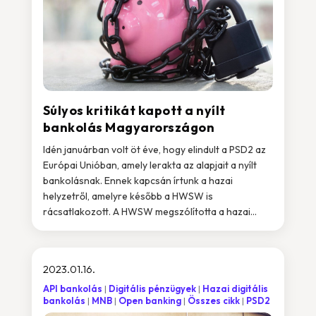
Súlyos kritikát kapott a nyílt
bankolás Magyarországon
Idén januárban volt öt éve, hogy elindult a PSD2 az
Európai Unióban, amely lerakta az alapjait a nyílt
bankolásnak. Ennek kapcsán írtunk a hazai
helyzetről, amelyre később a HWSW is
rácsatlakozott. A HWSW megszólította a hazai...
2023.01.16.
API bankolás
Digitális pénzügyek
Hazai digitális
bankolás
MNB
Open banking
Összes cikk
PSD2