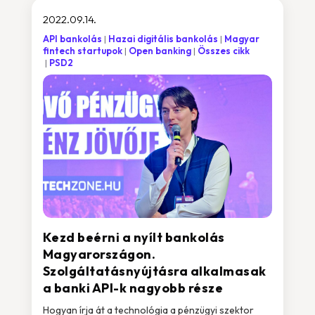
2022.09.14.
API bankolás
Hazai digitális bankolás
Magyar
fintech startupok
Open banking
Összes cikk
PSD2
Kezd beérni a nyílt bankolás
Magyarországon.
Szolgáltatásnyújtásra alkalmasak
a banki API-k nagyobb része
Hogyan írja át a technológia a pénzügyi szektor