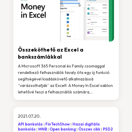
Összeköthető az Excel a
bankszámlákkal
A Microsoft 365 Personal és Family csomaggal
rendelkező felhasználók tavaly óta egy új funkció
segítségével kiadáskövető alkalmazássá
“varázsolhatják” az Excelt. A Money In Excel sablon
lehetővé teszi a felhasználók számára,...
2021.07.20.
API bankolás
FinTechShow
Hazai digitális
bankolás
MNB
Open banking
Összes cikk
PSD2