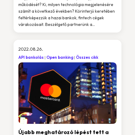
működését? Ki, milyen technológia megjelenésére
számít a következő években? Körinterjú keretében
feltérképezzük a hazai bankok, fintech cégek
várakozásait. Beszélgető partnerünk a...
2022.08.26.
API bankolás
Open banking
Összes cikk
Újabb meghatározó lépést tett a