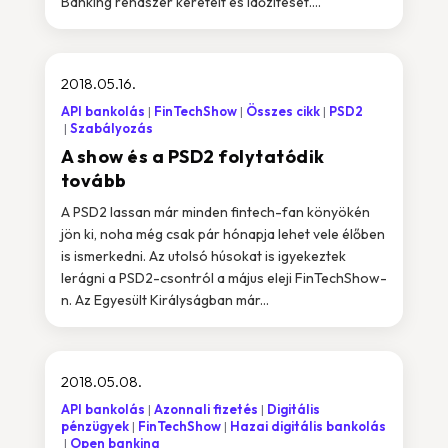
Banking rendszer kereteit és időzítését....
2018.05.16.
API bankolás
FinTechShow
Összes cikk
PSD2
Szabályozás
A show és a PSD2 folytatódik
tovább
A PSD2 lassan már minden fintech-fan könyökén
jön ki, noha még csak pár hónapja lehet vele élőben
is ismerkedni. Az utolsó húsokat is igyekeztek
lerágni a PSD2-csontról a május eleji FinTechShow-
n. Az Egyesült Királyságban már...
2018.05.08.
API bankolás
Azonnali fizetés
Digitális
pénzügyek
FinTechShow
Hazai digitális bankolás
Open banking