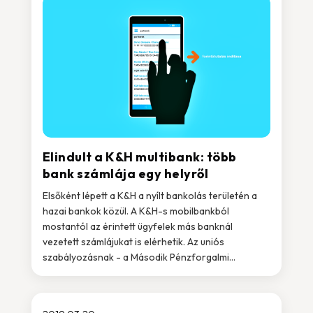
Elindult a K&H multibank: több
bank számlája egy helyről
Elsőként lépett a K&H a nyílt bankolás területén a
hazai bankok közül. A K&H-s mobilbankból
mostantól az érintett ügyfelek más banknál
vezetett számlájukat is elérhetik. Az uniós
szabályozásnak - a Második Pénzforgalmi...