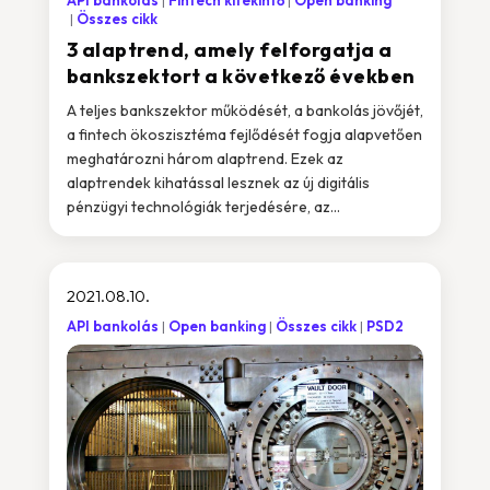
API bankolás
Fintech kitekintő
Open banking
Összes cikk
3 alaptrend, amely felforgatja a
bankszektort a következő években
A teljes bankszektor működését, a bankolás jövőjét,
a fintech ökoszisztéma fejlődését fogja alapvetően
meghatározni három alaptrend. Ezek az
alaptrendek kihatással lesznek az új digitális
pénzügyi technológiák terjedésére, az...
2021.08.10.
API bankolás
Open banking
Összes cikk
PSD2