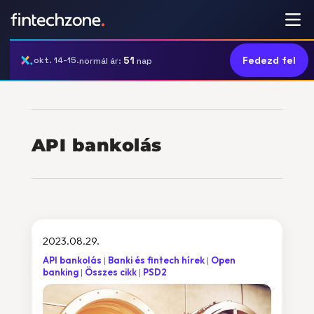
51
Fedezd fel
okt. 14-15.
normál ár:
nap
API bankolás
2023.08.29.
API bankolás
Banki és fintech hírek
Open
banking
Összes cikk
PSD2