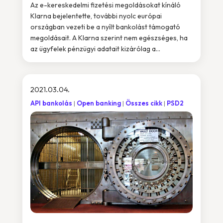
Az e-kereskedelmi fizetési megoldásokat kínáló
Klarna bejelentette, további nyolc európai
országban vezeti be a nyílt bankolást támogató
megoldásait. A Klarna szerint nem egészséges, ha
az ügyfelek pénzügyi adatait kizárólag a...
2021.03.04.
API bankolás
Open banking
Összes cikk
PSD2