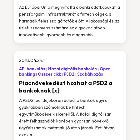
Az Európai Unió megnyitotta a banki adatkapukat, a
pénzforgalmi infrastruktúrát a fintech cégek, a
harmadik feles szolgáltatók előtt. A lakossági és az
üzleti szegmens számára ez a gyakorlatban
innovatívabb, gyorsabb és magasabb...
2018.04.24.
API bankolás
Hazai digitális bankolás
Open
banking
Összes cikk
PSD2
Szabályozás
Piacnövekedést hozhat a PSD2 a
bankoknak [x]
A PSD2-be idejekorán beleálló bankok egyre
gyakrabban számolnak be fintech
együttműködéseik sikereiről. A fiatal, digitálisan
érett felhasználók körében gyorsan növekvő
ügyfélszámok mutatják, jó úton járnak. Ezt látván
azok a...