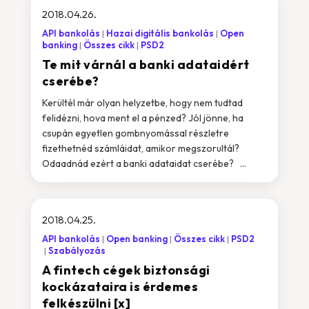
2018.04.26.
API bankolás
Hazai digitális bankolás
Open
banking
Összes cikk
PSD2
Te mit várnál a banki adataidért
cserébe?
Kerültél már olyan helyzetbe, hogy nem tudtad
felidézni, hova ment el a pénzed? Jól jönne, ha
csupán egyetlen gombnyomással részletre
fizethetnéd számláidat, amikor megszorultál?
Odaadnád ezért a banki adataidat cserébe? ...
2018.04.25.
API bankolás
Open banking
Összes cikk
PSD2
Szabályozás
A fintech cégek biztonsági
kockázataira is érdemes
felkészülni [x]