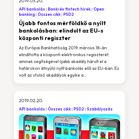
2019.03.20.
API bankolás
Banki és fintech hírek
Open
banking
Összes cikk
PSD2
Újabb fontos mérföldkő a nyílt
bankolásban: elindult az EU-s
központi regiszter
Az Európai Bankhatóság 2019. március 18-án
elindította a központi elektronikus regiszterét,
aminek segítségével újabb akadály hárult el a
határokon átnyúló nyílt bankolás elől az EU-ban. Ez
volt az utolsó akadályok egyike a...
2019.02.20.
API bankolás
Összes cikk
PSD2
Szabályozás