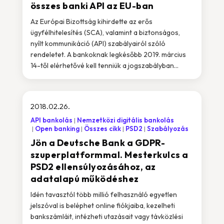
összes banki API az EU-ban
Az Európai Bizottság kihirdette az erős
ügyfélhitelesítés (SCA), valamint a biztonságos,
nyílt kommunikáció (API) szabályairól szóló
rendeletet. A bankoknak legkésőbb 2019. március
14-től elérhetővé kell tenniük a jogszabályban...
2018.02.26.
API bankolás
Nemzetközi digitális bankolás
Open banking
Összes cikk
PSD2
Szabályozás
Jön a Deutsche Bank a GDPR-
szuperplatformmal. Mesterkulcs a
PSD2 ellensúlyozásához, az
adatalapú működéshez
Idén tavasztól több millió felhasználó egyetlen
jelszóval is beléphet online fiókjaiba, kezelheti
bankszámláit, intézheti utazásait vagy távközlési