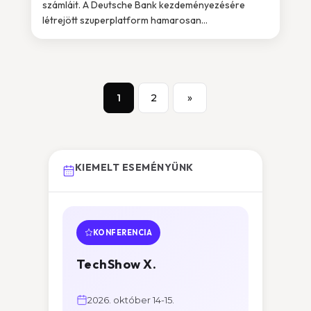
számláit. A Deutsche Bank kezdeményezésére
létrejött szuperplatform hamarosan...
1
2
»
KIEMELT ESEMÉNYÜNK
KONFERENCIA
TechShow X.
2026. október 14-15.