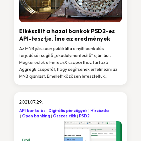
Elkészült a hazai bankok PSD2-es
API-tesztje. Íme az eredmények
Az MNB júliusban publikálta a nyílt bankolás
terjedését segítő „akadálymentesítő” ajánlást.
Megkerestük a FintechX csoporthoz tartozó
Aggreg8 csapatát, hogy segítsenek értelmezni az
MNB ajánlást. Emellett közösen leteszteltük,...
2021.07.29.
API bankolás
Digitális pénzügyek
Hírzúzda
Open banking
Összes cikk
PSD2