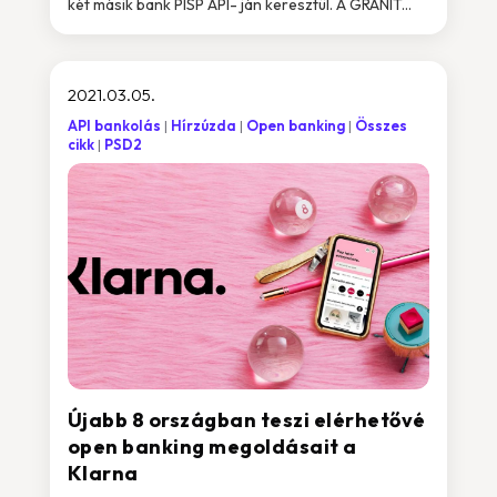
két másik bank PISP API- ján keresztül. A GRÁNIT...
2021.03.05.
API bankolás
Hírzúzda
Open banking
Összes
cikk
PSD2
Újabb 8 országban teszi elérhetővé
open banking megoldásait a
Klarna