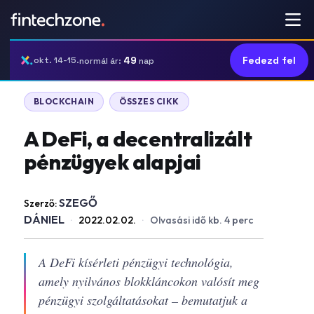
49
Fedezd fel
okt. 14-15.
normál ár:
nap
BLOCKCHAIN
ÖSSZES CIKK
A DeFi, a decentralizált
pénzügyek alapjai
SZEGŐ
Szerző:
DÁNIEL
·
2022.02.02.
·
Olvasási idő kb. 4 perc
A DeFi kísérleti pénzügyi technológia,
amely nyilvános blokkláncokon valósít meg
pénzügyi szolgáltatásokat – bemutatjuk a