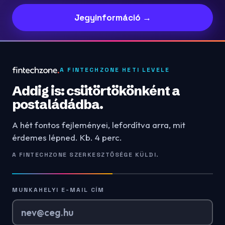
Jegyinformáció →
A FINTECHZONE HETI LEVELE
Addig is: csütörtökönként a
postaládádba.
A hét fontos fejleményei, lefordítva arra, mit
érdemes lépned. Kb. 4 perc.
A FINTECHZONE SZERKESZTŐSÉGE KÜLDI.
MUNKAHELYI E-MAIL CÍM