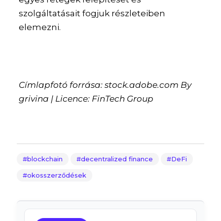
szolgáltatásait fogjuk részleteiben
elemezni.
Címlapfotó forrása: stock.adobe.com By
grivina | Licence: FinTech Group
blockchain
decentralized finance
DeFi
okosszerződések