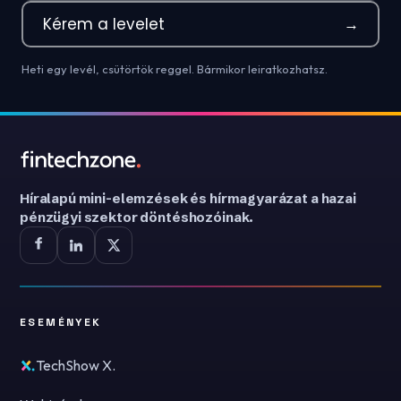
Kérem a levelet
→
Heti egy levél, csütörtök reggel. Bármikor leiratkozhatsz.
Híralapú mini-elemzések és hírmagyarázat a hazai
pénzügyi szektor döntéshozóinak.
ESEMÉNYEK
TechShow X.