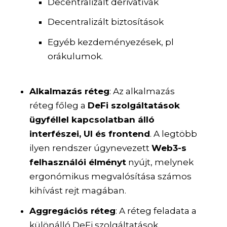
Decentralizált derivatívák
Decentralizált biztosítások
Egyéb kezdeményezések, pl
orákulumok.
Alkalmazás réteg
: Az alkalmazás
réteg főleg a
DeFi szolgáltatások
ügyféllel kapcsolatban álló
interfészei, UI és frontend
. A legtöbb
ilyen rendszer úgynevezett
Web3-s
felhasználói élményt
nyújt, melynek
ergonómikus megvalósítása számos
kihívást rejt magában.
Aggregációs réteg
: A réteg feladata a
különálló DeFi szolgáltatások