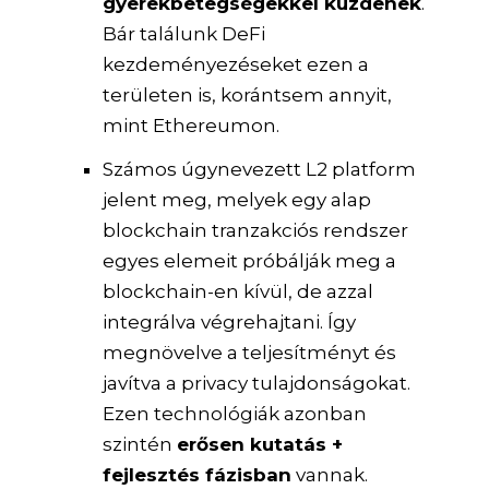
gyerekbetegségekkel küzdenek
.
Bár találunk DeFi
kezdeményezéseket ezen a
területen is, korántsem annyit,
mint Ethereumon.
Számos úgynevezett L2 platform
jelent meg, melyek egy alap
blockchain tranzakciós rendszer
egyes elemeit próbálják meg a
blockchain-en kívül, de azzal
integrálva végrehajtani. Így
megnövelve a teljesítményt és
javítva a privacy tulajdonságokat.
Ezen technológiák azonban
szintén
erősen kutatás +
fejlesztés fázisban
vannak.