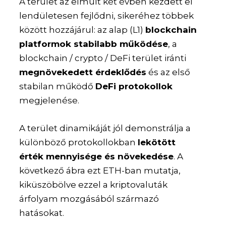
A terület az elmúlt két évben kezdett el
lendületesen fejlődni, sikeréhez többek
között hozzájárul: az alap (L1)
blockchain
platformok stabilabb működése
, a
blockchain / crypto / DeFi terület iránti
megnövekedett érdeklődés
és az első
stabilan működő
DeFi protokollok
megjelenése.
A terület dinamikáját jól demonstrálja a
különböző protokollokban
lekötött
érték mennyisége és növekedése
. A
következő ábra ezt ETH-ban mutatja,
kiküszöbölve ezzel a kriptovaluták
árfolyam mozgásából származó
hatásokat.