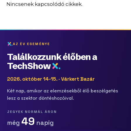
Nincsenek kapcsolódó cikkek.
AZ ÉV ESEMÉNYE
Találkozzunk élőben a
TechShow
2026. október 14-15. · Várkert Bazár
Két nap, amikor az elemzésekből élő beszélgetés
lesz a szektor döntéshozóival.
JEGYEK NORMÁL ÁRON
49
még
napig