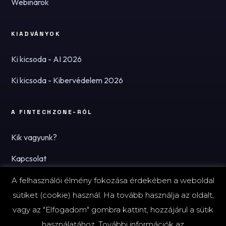
Webinárok
KIADVÁNYOK
Ki kicsoda - AI 2026
Ki kicsoda - Kibervédelem 2026
A FINTECHZONE-RÓL
Kik vagyunk?
Kapcsolat
Hírlevél
A felhasználói élmény fokozása érdekében a weboldal
sütiket (cookie) használ. Ha tovább használja az oldalt,
vagy az "Elfogadom" gombra kattint, hozzájárul a sütik
használatához. További információk az