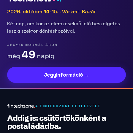
2026. október 14-15. · Várkert Bazár
Két nap, amikor az elemzésekből élő beszélgetés
lesz a szektor döntéshozóival.
JEGYEK NORMÁL ÁRON
49
még
napig
Jegyinformáció →
A FINTECHZONE HETI LEVELE
Addig is: csütörtökönként a
postaládádba.