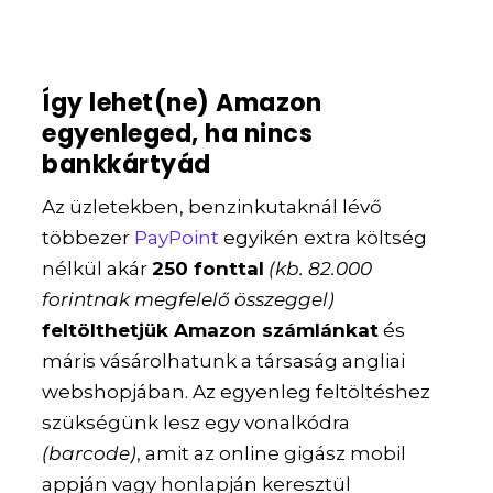
Így lehet(ne) Amazon
egyenleged, ha nincs
bankkártyád
Az üzletekben, benzinkutaknál lévő
többezer
PayPoint
egyikén extra költség
nélkül akár
250 fonttal
(kb. 82.000
forintnak megfelelő összeggel)
feltölthetjük Amazon számlánkat
és
máris vásárolhatunk a társaság angliai
webshopjában. Az egyenleg feltöltéshez
szükségünk lesz egy vonalkódra
(barcode)
, amit az online gigász mobil
appján vagy honlapján keresztül