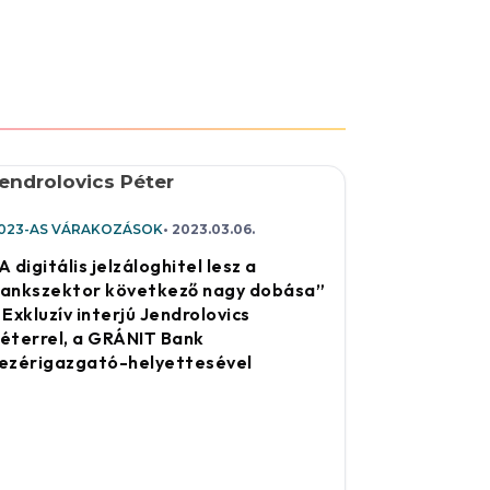
023-AS VÁRAKOZÁSOK
2023.03.06.
A digitális jelzáloghitel lesz a
ankszektor következő nagy dobása”
 Exkluzív interjú Jendrolovics
éterrel, a GRÁNIT Bank
ezérigazgató-helyettesével