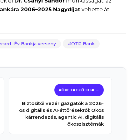
ték el
Dr. Csányi Sándor
munkásságát: az
bankára 2006–2025 Nagydíjat
vehette át.
card -Év Bankja verseny
OTP Bank
Biztosítói vezérigazgatók a 2026-
os digitális és AI-áttörésekről: Okos
kárrendezés, agentic AI, digitális
ökoszisztémák