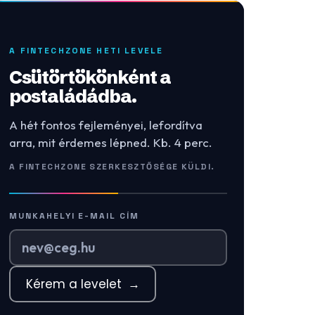
A FINTECHZONE HETI LEVELE
Csütörtökönként a
postaládádba.
A hét fontos fejleményei, lefordítva
arra, mit érdemes lépned. Kb. 4 perc.
A FINTECHZONE SZERKESZTŐSÉGE KÜLDI.
MUNKAHELYI E-MAIL CÍM
Kérem a levelet
→