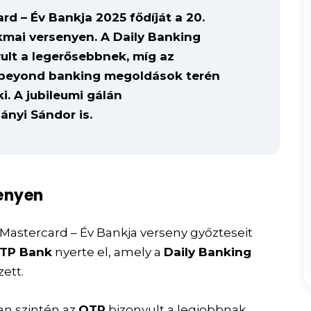
d – Év Bankja 2025 fődíját a 20.
mai versenyen. A Daily Banking
lt a legerősebbnek, míg az
a beyond banking megoldások terén
. A jubileumi gálán
ányi Sándor is.
senyen
 Mastercard – Év Bankja verseny győzteseit
OTP Bank
nyerte el, amely a
Daily Banking
ett.
an szintén az
OTP
bizonyult a legjobbnak,