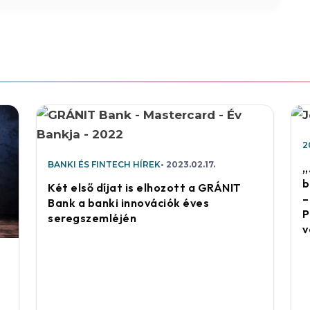
2
BANKI ÉS FINTECH HÍREK
2023.02.17.
„
b
Két első díjat is elhozott a GRÁNIT
–
Bank a banki innovációk éves
P
seregszemléjén
v