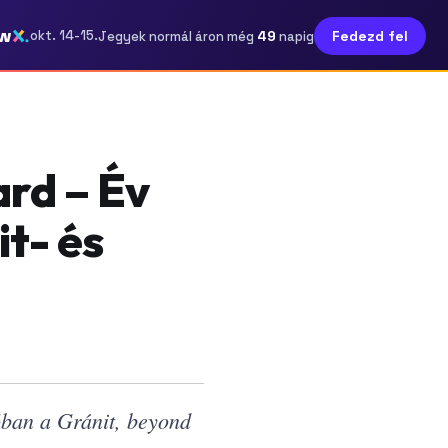
w
49
okt. 14-15.
Fedezd fel
Jegyek normál áron még
napig
rd – Év
it- és
óban a Gránit, beyond