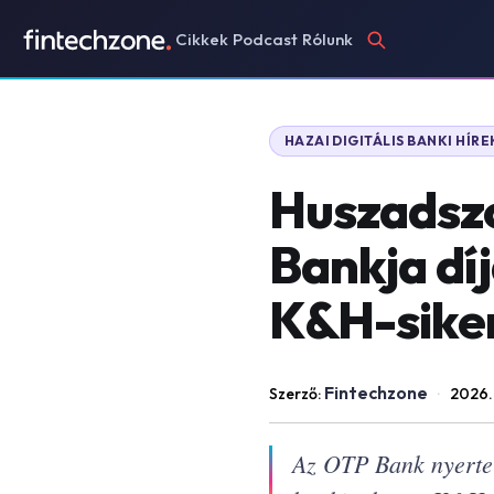
Cikkek
Podcast
Rólunk
HAZAI DIGITÁLIS BANKI HÍRE
Huszadszo
Bankja díj
K&H-sike
Fintechzone
Szerző:
·
2026.
Az OTP Bank nyerte 