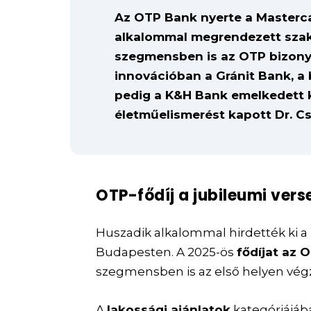
Az OTP Bank nyerte a Mastercar
alkalommal megrendezett szak
szegmensben is az OTP bizonyu
innovációban a Gránit Bank, 
pedig a K&H Bank emelkedett ki
életműelismerést kapott Dr. Cs
OTP-fődíj a jubileumi ver
Huszadik alkalommal hirdették ki a
Budapesten. A 2025-ös
fődíjat az 
szegmensben is az első helyen végz
A
lakossági ajánlatok
kategóriájáb