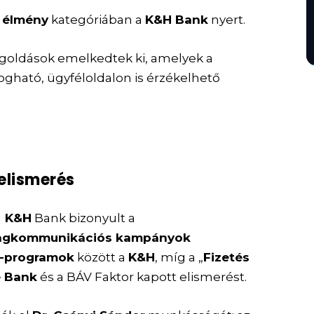
 élmény
kategóriában a
K&H Bank
nyert.
megoldások emelkedtek ki, amelyek a
ogható, ügyféloldalon is érzékelhető
elismerés
a
K&H
Bank bizonyult a
ngkommunikációs kampányok
-programok
között a
K&H
, míg a „
Fizetés
e Bank
és a BÁV Faktor kapott elismerést.