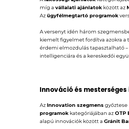
míg a
vállalati ajánlatok
között az
Az
ügyfélmegtartó programok
ver
A versenyt idén három szegmensb
kiemelt figyelmet fordítva azokra a
érdemi elmozdulás tapasztalható –
intelligenciára és a kereskedői eg
Innováció és mesterséges 
Az
Innovation szegmens
győztese
programok
kategóriájában az
OTP 
alapú innovációk között a
Gránit B