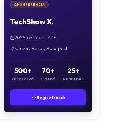
KONFERENCIA
TechShow X.
2026. október 14-15.
Várkert Bazár, Budapest
500+
70+
25+
RÉSZTVEVŐ
ELŐADÓ
MEGOLDÁS
Regisztráció