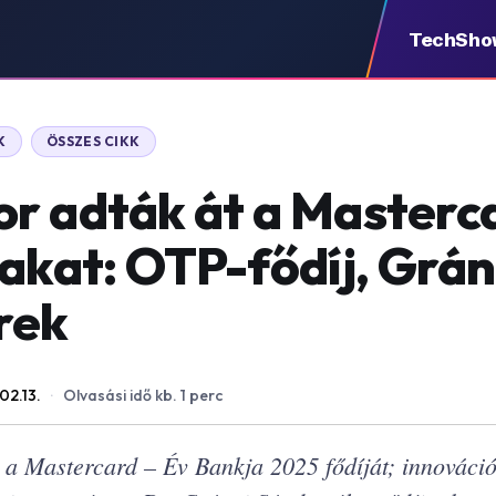
TechSho
K
ÖSSZES CIKK
r adták át a Masterca
akat: OTP-fődíj, Grán
rek
02.13.
·
Olvasási idő kb. 1 perc
a Mastercard – Év Bankja 2025 fődíját; innováci