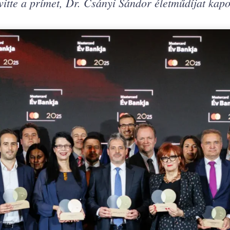
tte a prímet, Dr. Csányi Sándor életműdíjat kapo