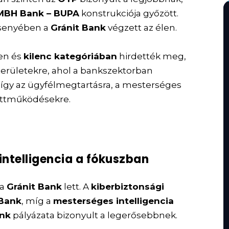
MBH Bank – BUPA
konstrukciója győzött.
senyében a
Gránit Bank
végzett az élen.
en és
kilenc kategóriában
hirdették meg,
 területekre, ahol a bankszektorban
 így az ügyfélmegtartásra, a mesterséges
yüttműködésekre.
intelligencia a fókuszban
 a
Gránit Bank
lett. A
kiberbiztonsági
Bank
, míg a
mesterséges intelligencia
ank
pályázata bizonyult a legerősebbnek.