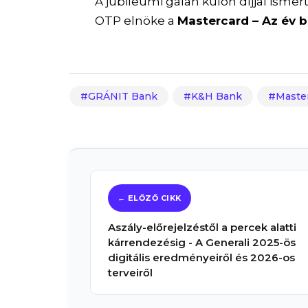
A jubileumi gálán külön díjjal ismer
OTP elnöke a
Mastercard – Az év 
GRÁNIT Bank
K&H Bank
Master
Aszály-előrejelzéstől a percek alatti
kárrendezésig - A Generali 2025-ös
digitális eredményeiről és 2026-os
terveiről