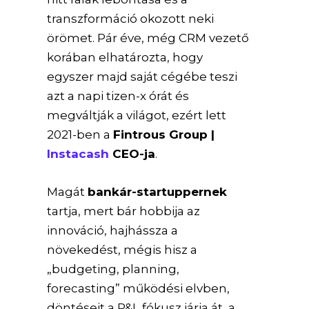
transzformáció okozott neki
örömet. Pár éve, még CRM vezető
korában elhatározta, hogy
egyszer majd saját cégébe teszi
azt a napi tizen-x órát és
megváltják a világot, ezért lett
2021-ben a
Fintrous Group |
Instacash
CEO-ja
.
Magát
bankár-startuppernek
tartja, mert bár hobbija az
innováció, hajhássza a
növekedést, mégis hisz a
„budgeting, planning,
forecasting” működési elvben,
döntéseit a P&L fókusz járja át, a