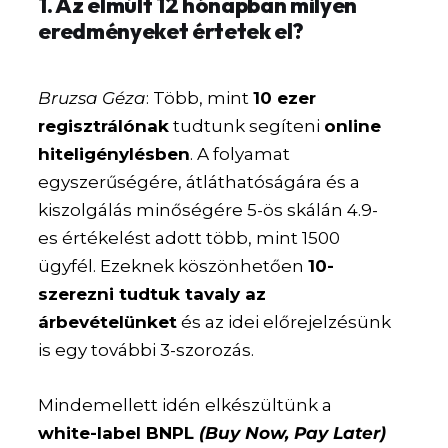
1. Az elmúlt 12 hónapban milyen
eredményeket értetek el?
Bruzsa Géza
: Több, mint
10 ezer
regisztrálónak
tudtunk segíteni
online
hiteligénylésben
. A folyamat
egyszerűségére, átláthatóságára és a
kiszolgálás minőségére 5-ös skálán 4.9-
es értékelést adott több, mint 1500
ügyfél. Ezeknek köszönhetően
10-
szerezni tudtuk tavaly az
árbevételünket
és az idei előrejelzésünk
is egy további 3-szorozás.
Mindemellett idén elkészültünk a
white-label BNPL
(Buy Now, Pay Later)