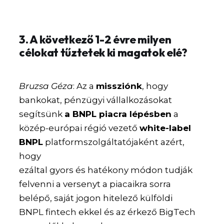
3. A következő 1-2 évre milyen
célokat tűztetek ki magatok elé?
Bruzsa Géza
: Az a
missziónk
, hogy
bankokat, pénzügyi vállalkozásokat
segítsünk
a BNPL piacra lépésben
a
közép-európai régió vezető
white-label
BNPL
platformszolgáltatójaként azért,
hogy
ezáltal gyors és hatékony módon tudják
felvenni a versenyt a piacaikra sorra
belépő, saját jogon hitelező külföldi
BNPL fintech ekkel és az érkező BigTech