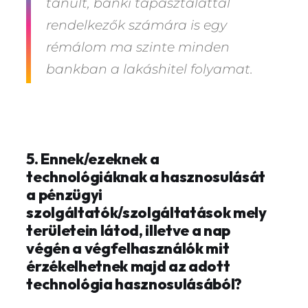
tanult, banki tapasztalattal
rendelkezők számára is egy
rémálom ma szinte minden
bankban a lakáshitel folyamat.
5. Ennek/ezeknek a
technológiáknak a hasznosulását
a pénzügyi
szolgáltatók/szolgáltatások mely
területein látod, illetve a nap
végén a végfelhasználók mit
érzékelhetnek majd az adott
technológia hasznosulásából?