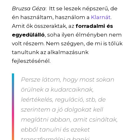
Bruzsa Géza
: Itt se leszek népszerű, de
én használtam, használom a
Klarnát
.
Amit ők összeraktak, az
forradalmi és
egyedülálló
, soha ilyen élményben nem
volt részem. Nem szégyen, de mi is tőlük
tanultunk az alkalmazásunk
fejlesztésénél.
Persze látom, hogy most sokan
örülnek a kudarcaiknak,
leértékelés, reguláció, stb, de
szerintem a jó dolgokat kell
meglátni abban, amit csináltak,
ebből tanulni és ezeket
transzformálni a banki