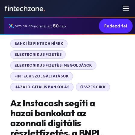
50
Fedezd fel
okt. 14-15.
normál ár:
nap
BANKI ÉS FINTECH HÍREK
ELEKTRONIKUS FIZETÉS
ELEKTRONIKUS FIZETÉSI MEGOLDÁSOK
FINTECH SZOLGÁLTATÁSOK
HAZAI DIGITÁLIS BANKOLÁS
ÖSSZES CIKK
Az Instacash segíti a
hazai bankokat az
azonnali digitális
részletfizetés, a BNPL