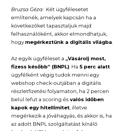
Bruzsa Géza
: Két ügyfélesetet
említenék, amelyek kapcsán ha a
következőket tapasztaljuk majd
felhasználóként, akkor elmondhatjuk,
hogy
megérkeztünk a digitális világba
.
Az egyik ügyféleset a
„Vásárolj most,
fizess később” (BNPL)
. Ha
5 perc alatt
ügyfélként végig tudok menni egy
webshop check-outjában a digitális
részletfizetési folyamaton, ha 2 percen
belül lefut a scoring és
valós időben
kapok egy hitellimitet
, illetve
megérkezik a jóváhagyás, és akkor is, ha
az adott BNPL szolgáltatást kínáló