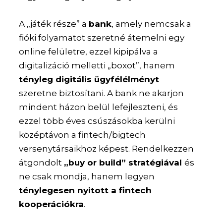
A „játék része” a
bank
, amely nemcsak a
fióki folyamatot szeretné átemelni egy
online felületre, ezzel kipipálva a
digitalizáció melletti „boxot”, hanem
tényleg digitális ügyfélélményt
szeretne biztosítani. A bank ne akarjon
mindent házon belül lefejleszteni, és
ezzel több éves csúszásokba kerülni
középtávon a fintech/bigtech
versenytársaikhoz képest. Rendelkezzen
átgondolt
„buy or build” stratégiával
és
ne csak mondja, hanem legyen
ténylegesen nyitott a fintech
kooperációkra
.