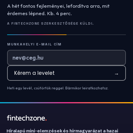
A hét fontos fejleményei, lefordítva arra, mit
érdemes lépned. Kb. 4 perc.
A FINTECHZONE SZERKESZTŐSÉGE KÜLDI.
MUNKAHELYI E-MAIL CÍM
Kérem a levelet
→
Heti egy levél, csütörtök reggel. Bármikor leiratkozhatsz.
Híralapú mini-elemzések és hírmagyarázat a hazai