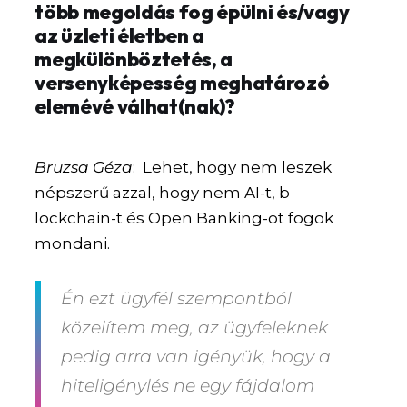
több megoldás fog épülni és/vagy
az üzleti életben a
megkülönböztetés, a
versenyképesség meghatározó
elemévé válhat(nak)?
Bruzsa Géza
: Lehet, hogy nem leszek
népszerű azzal, hogy nem AI-t, b
lockchain-t és Open Banking-ot fogok
mondani.
Én ezt ügyfél szempontból
közelítem meg, az ügyfeleknek
pedig arra van igényük, hogy a
hiteligénylés ne egy fájdalom