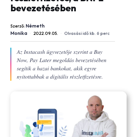
bevezetésében
Németh
Szerző:
Monika
·
2022.09.05.
·
Olvasási idő kb. 6 perc
Az Instacash ügyvezetője szerint a Buy
Now, Pay Later megoldás bevezetésében
segítik a hazai bankokat, akik egyre
nyitottabbak a digitális részletfizetésre.