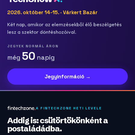
2026. október 14-15. · Várkert Bazár
Két nap, amikor az elemzésekből élő beszélgetés
lesz a szektor döntéshozóival.
JEGYEK NORMÁL ÁRON
50
még
napig
Jegyinformáció →
A FINTECHZONE HETI LEVELE
Addig is: csütörtökönként a
postaládádba.