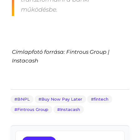
működésbe.
Címlapfotó forrása: Fintrous Group |
Instacash
BNPL
Buy Now Pay Later
fintech
Fintrous Group
Instacash