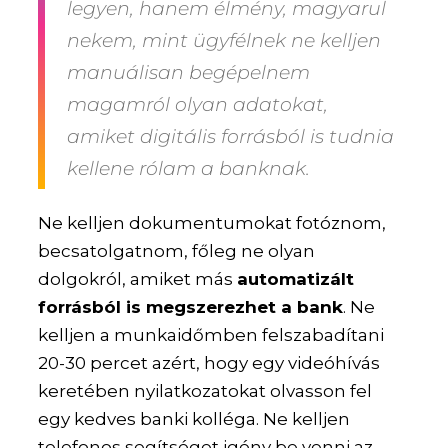
legyen, hanem élmény, magyarul
nekem, mint ügyfélnek ne kelljen
manuálisan begépelnem
magamról olyan adatokat,
amiket digitális forrásból is tudnia
kellene rólam a banknak.
Ne kelljen dokumentumokat fotóznom,
becsatolgatnom, főleg ne olyan
dolgokról, amiket más
automatizált
forrásból is megszerezhet a bank
. Ne
kelljen a munkaidőmben felszabadítani
20-30 percet azért, hogy egy videóhívás
keretében nyilatkozatokat olvasson fel
egy kedves banki kolléga. Ne kelljen
telefonos segítséget igény be venni az