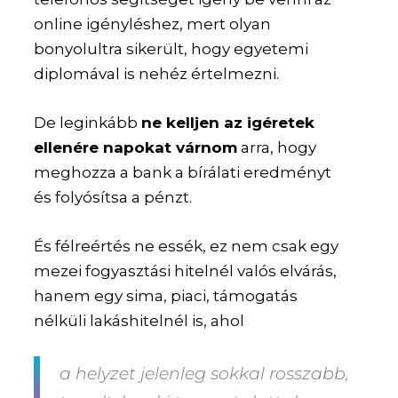
online igényléshez, mert olyan
bonyolultra sikerült, hogy egyetemi
diplomával is nehéz értelmezni.
De leginkább
ne kelljen az igéretek
ellenére napokat várnom
arra, hogy
meghozza a bank a bírálati eredményt
és folyósítsa a pénzt.
És félreértés ne essék, ez nem csak egy
mezei fogyasztási hitelnél valós elvárás,
hanem egy sima, piaci, támogatás
nélküli lakáshitelnél is, ahol
a helyzet jelenleg sokkal rosszabb,