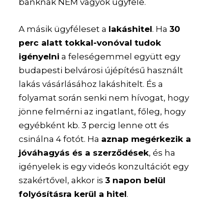
banknak NEM vagyok ügyfele.
A másik ügyféleset a
lakáshitel
. Ha
30
perc alatt tokkal-vonóval tudok
igényelni
a feleségemmel együtt egy
budapesti belvárosi újépítésű használt
lakás vásárlásához lakáshitelt. És a
folyamat során senki nem hívogat, hogy
jönne felmérni az ingatlant, főleg, hogy
egyébként kb. 3 percig lenne ott és
csinálna 4 fotót. Ha
aznap megérkezik a
jóváhagyás és a szerződések
, és ha
igényelek is egy videós konzultációt egy
szakértővel, akkor is
3 napon belül
folyósításra kerül a hitel
.