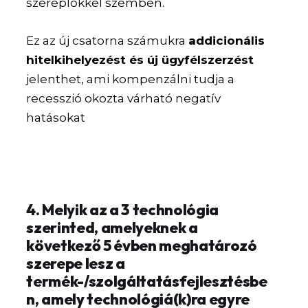
szereplőkkel szemben.
Ez az új csatorna számukra
addicionális
hitelkihelyezést és új ügyfélszerzést
jelenthet, ami kompenzálni tudja a
recesszió okozta várható negatív
hatásokat
4. Melyik az a 3 technológia
szerinted, amelyeknek a
következő 5 évben meghatározó
szerepe lesz a
termék-/szolgáltatásfejlesztésbe
n, amely technológiá(k)ra egyre