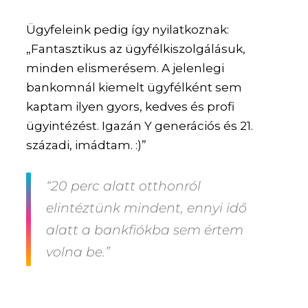
Ügyfeleink pedig így nyilatkoznak:
„Fantasztikus az ügyfélkiszolgálásuk,
minden elismerésem. A jelenlegi
bankomnál kiemelt ügyfélként sem
kaptam ilyen gyors, kedves és profi
ügyintézést. Igazán Y generációs és 21.
századi, imádtam. :)”
“20 perc alatt otthonról
elintéztünk mindent, ennyi idő
alatt a bankfiókba sem értem
volna be.”