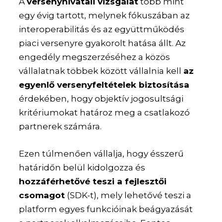
A
versenyhivatali vizsgálat
több mint
egy évig tartott, melynek fókuszában az
interoperabilitás és az együttműködés
piaci versenyre gyakorolt hatása állt. Az
engedély megszerzéséhez a közös
vállalatnak többek között vállalnia kell
az
egyenlő versenyfeltételek biztosítása
érdekében, hogy objektív jogosultsági
kritériumokat határoz meg a csatlakozó
partnerek számára.
Ezen túlmenően vállalja, hogy ésszerű
határidőn belül kidolgozza és
hozzáférhetővé teszi a fejlesztői
csomagot
(SDK-t), mely lehetővé teszi a
platform egyes funkcióinak beágyazását