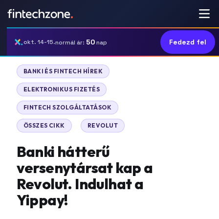
50
Fedezd fel
okt. 14-15.
normál ár:
nap
|
BANKI ÉS FINTECH HÍREK
|
ELEKTRONIKUS FIZETÉS
|
FINTECH SZOLGÁLTATÁSOK
|
ÖSSZES CIKK
REVOLUT
Banki hátterű
versenytársat kap a
Revolut. Indulhat a
Yippay!