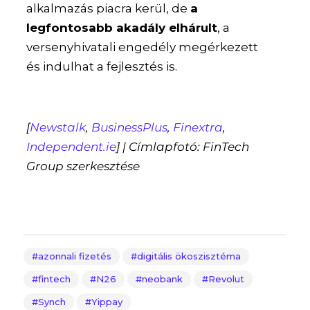
alkalmazás piacra kerül, de
a
legfontosabb akadály elhárult
, a
versenyhivatali engedély megérkezett
és indulhat a fejlesztés is.
[
Newstalk
,
BusinessPlus
,
Finextra
,
Independent.ie
] | Címlapfotó: FinTech
Group szerkesztése
azonnali fizetés
digitális ökoszisztéma
fintech
N26
neobank
Revolut
Synch
Yippay