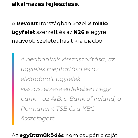
alkalmazás fejlesztése.
A
Revolut
Írországban közel
2 millió
ügyfelet
szerzett és az
N26
is egyre
nagyobb szeletet hasít ki a piacból.
A neobankok visszaszorítása, az
ügyfelek megtartása és az
elvándorolt ügyfelek
visszaszerzése érdekében négy
bank – az AIB, a Bank of Ireland, a
Permanent TSB és a KBC –
összefogott.
Az
együttműködés
nem csupán a saját