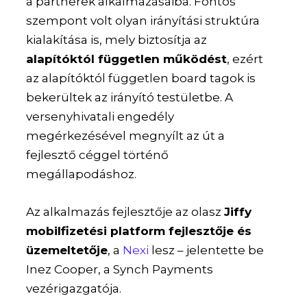
a partnerek alkalmazásaiba. Fontos
szempont volt olyan irányítási struktúra
kialakítása is, mely biztosítja az
alapítóktól független működést
, ezért
az alapítóktól független board tagok is
bekerültek az irányító testületbe. A
versenyhivatali engedély
megérkezésével megnyílt az út a
fejlesztő céggel történő
megállapodáshoz.
Az alkalmazás fejlesztője az olasz
Jiffy
mobilfizetési platform fejlesztője és
üzemeltetője
, a
Nexi
lesz – jelentette be
Inez Cooper, a Synch Payments
vezérigazgatója.