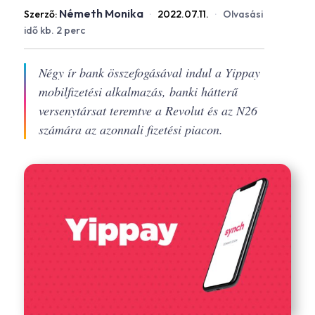
Németh Monika
Szerző:
·
2022.07.11.
·
Olvasási
idő kb. 2 perc
Négy ír bank összefogásával indul a Yippay
mobilfizetési alkalmazás, banki hátterű
versenytársat teremtve a Revolut és az N26
számára az azonnali fizetési piacon.