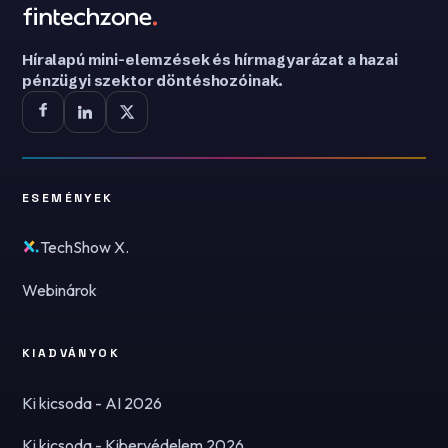
Híralapú mini-elemzések és hírmagyarázat a hazai
pénzügyi szektor döntéshozóinak.
ESEMÉNYEK
TechShow X.
Webinárok
KIADVÁNYOK
Ki kicsoda - AI 2026
Ki kicsoda - Kibervédelem 2026