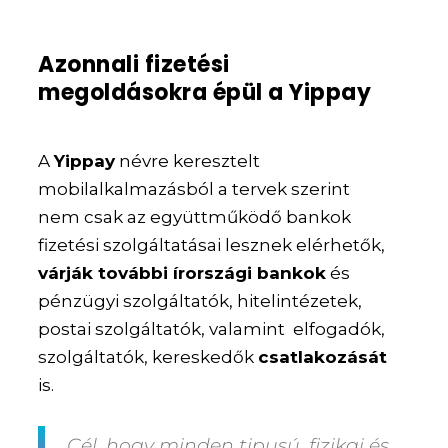
Azonnali fizetési
megoldásokra épül a Yippay
A
Yippay
névre keresztelt
mobilalkalmazásból a tervek szerint
nem csak az együttműködő bankok
fizetési szolgáltatásai lesznek elérhetők,
várják további írországi bankok
és
pénzügyi szolgáltatók, hitelintézetek,
postai szolgáltatók, valamint elfogadók,
szolgáltatók, kereskedők
csatlakozását
is.
Cél, hogy minden tipusú, fizikai és