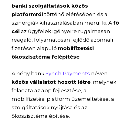
banki szolgáltatások közös
platformról
történő elérésében és a
szinergiák kihasználásában merül ki. A
fő
cél
az ügyfelek igényeire rugalmasan
reagáló, folyamatosan fejlődő azonnali
fizetésen alapuló
mobilfizetési
ökoszisztéma felépítése
.
A négy bank
Synch Payments
néven
közös vállalatot hozott létre
, melynek
feladata az app fejlesztése, a
mobilfizetési platform üzemeltetése, a
szolgáltatások nyújtása és az
ökoszisztéma építése.