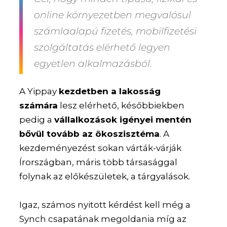
online környezetben megvalósul
számlaalapú fizetés, mobilfizetési
szolgáltatás elérhető legyen
egyetlen alkalmazásból.
A Yippay
kezdetben a lakosság
számára
lesz elérhető, későbbiekben
pedig a
vállalkozások igényei mentén
bővül tovább az ökoszisztéma
.
A
kezdeményezést sokan várták-várják
Írországban, máris több társasággal
folynak az előkészületek, a tárgyalások.
Igaz, számos nyitott kérdést kell még a
Synch csapatának megoldania míg az