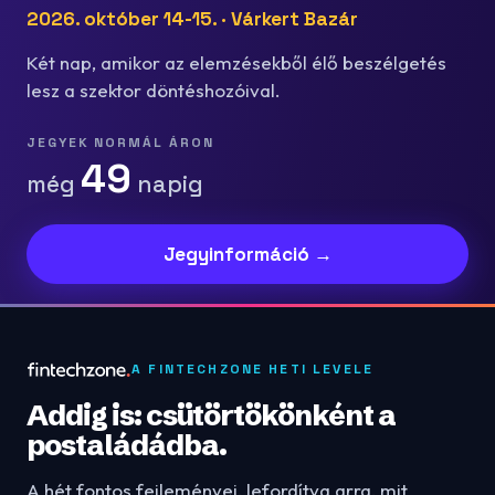
2026. október 14-15. · Várkert Bazár
Két nap, amikor az elemzésekből élő beszélgetés
lesz a szektor döntéshozóival.
JEGYEK NORMÁL ÁRON
49
még
napig
Jegyinformáció →
A FINTECHZONE HETI LEVELE
Addig is: csütörtökönként a
postaládádba.
A hét fontos fejleményei, lefordítva arra, mit