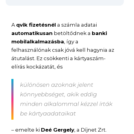
A
qvik fizetésnél
a számla adatai
automatikusan
betöltődnek a
banki
mobilalkalmazásba
, így a
felhasználónak csak jóvá kell hagynia az
átutalást. Ez csökkenti a kártyaszám-
elírás kockázatát, és
különösen azoknak jelent
könnyebbséget, akik eddig
minden alkalommal kézzel írták
be kártyaadataikat
– emelte ki
Deé Gergely
, a Díjnet Zrt.