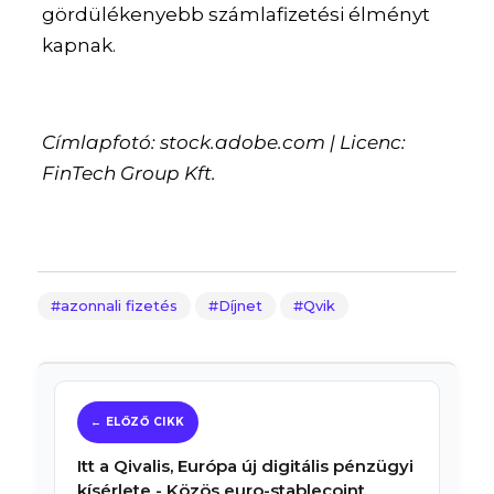
gördülékenyebb számlafizetési élményt
kapnak.
Címlapfotó: stock.adobe.com | Licenc:
FinTech Group Kft.
azonnali fizetés
Díjnet
Qvik
Itt a Qivalis, Európa új digitális pénzügyi
kísérlete - Közös euro-stablecoint