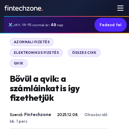
49
Fedezd fel
okt. 14-15.
normál ár:
nap
|
AZONNALI FIZETÉS
|
|
ELEKTRONIKUS FIZETÉS
ÖSSZES CIKK
QVIK
Bővül a qvik: a
számláinkat is így
fizethetjük
Fintechzone
Szerző:
·
2025.12.08.
·
Olvasási idő
kb. 1 perc