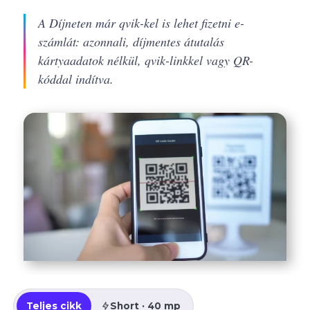
A Díjneten már qvik-kel is lehet fizetni e-
számlát: azonnali, díjmentes átutalás
kártyaadatok nélkül, qvik-linkkel vagy QR-
kóddal indítva.
Teljes cikk
Short · 40 mp