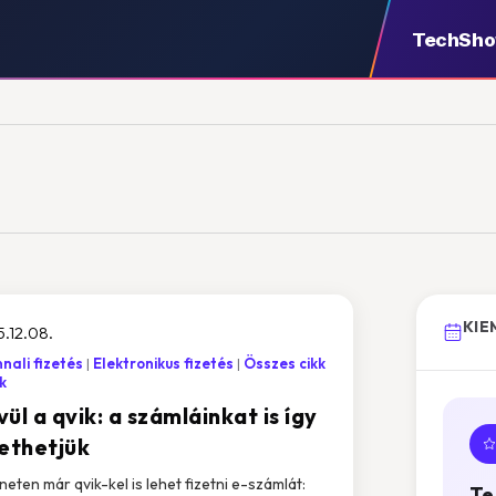
TechSh
KIE
.12.08.
nali fizetés
Elektronikus fizetés
Összes cikk
k
ül a qvik: a számláinkat is így
zethetjük
jneten már qvik-kel is lehet fizetni e-számlát:
Te