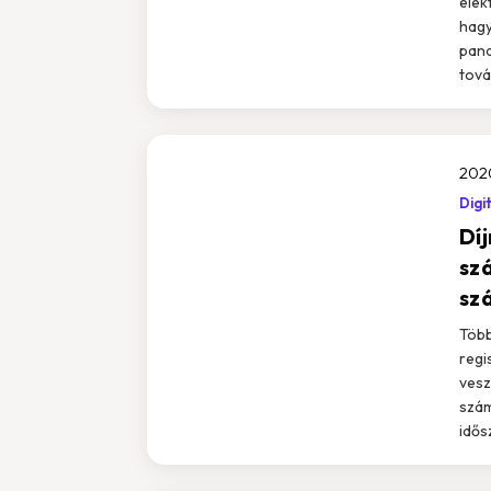
elek
hagy
pand
továb
202
Digi
Dí
sz
sz
Több
regi
vesz
szám
idős