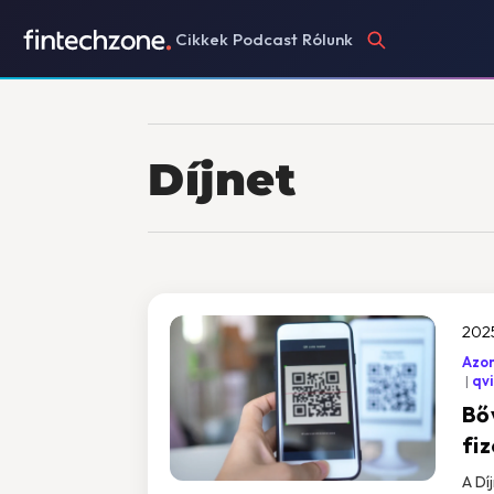
Cikkek
Podcast
Rólunk
Díjnet
2025
Azon
qvi
Bőv
fi
A Dí