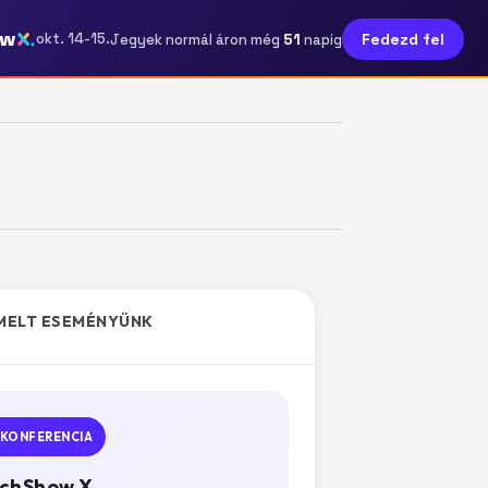
ow
51
okt. 14-15.
Fedezd fel
Jegyek normál áron még
napig
MELT ESEMÉNYÜNK
KONFERENCIA
chShow X.