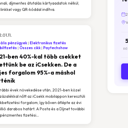
nali, díjmentes átutalás kártyaadatok nélkül,
-linkkel vagy QR-kóddal indítva.
2
V
.01.11.
tális pénzügyek
Elektronikus fizetés
ilfizetés
Összes cikk
Paytechshow
RÉ
21-ben 40%-kal több csekket
zettünk be az iCsekken. De a
ljes forgalom 95%-a máshol
rténik
rábbi évek növekedése után, 2021-ben közel
zázalékkal nőtt az iCsekk mobilappon keresztüli
kbefizetési forgalom, így bőven átlépte az évi
illió darabos határt. A Posta és a Díjnet további
pénzmentes fizetési...