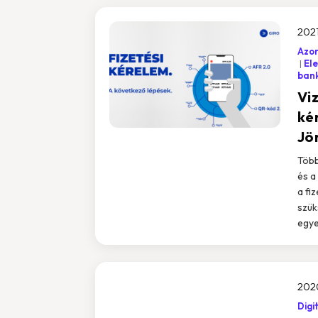
2021
Azon
Ele
bank
Viz
ké
Jö
Több
és a
a fi
szük
egye
2020
Digi