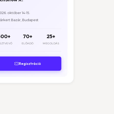
026. október 14-15.
árkert Bazár, Budapest
500+
70+
25+
SZTVEVŐ
ELŐADÓ
MEGOLDÁS
Regisztráció