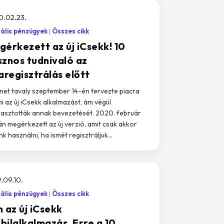
0.02.23.
tális pénzügyek
Összes cikk
gérkezett az új iCsekk! 10
sznos tudnivaló az
aregisztrálás előtt
jnet tavaly szeptember 14-én tervezte piacra
i az új iCsekk alkalmazást, ám végül
lasztották annak bevezetését. 2020. február
n megérkezett az új verzió, amit csak akkor
nk használni, ha ismét regisztráljuk...
.09.10.
tális pénzügyek
Összes cikk
 az új iCsekk
bilalkalmazás. Erre a 10