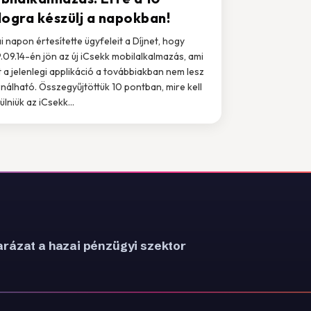
logra készülj a napokban!
i napon értesítette ügyfeleit a Díjnet, hogy
.09.14-én jön az új iCsekk mobilalkalmazás, ami
t a jelenlegi applikáció a továbbiakban nem lesz
nálható. Összegyűjtöttük 10 pontban, mire kell
ülniük az iCsekk...
rázat a hazai pénzügyi szektor