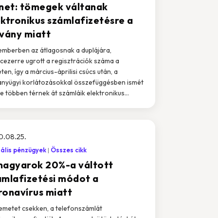
jnet: tömegek váltanak
ektronikus számlafizetésre a
rvány miatt
mberben az átlagosnak a duplájára,
ncezerre ugrott a regisztrációk száma a
eten, így a március-áprilisi csúcs után, a
ányügyi korlátozásokkal összefüggésben ismét
e többen térnek át számláik elektronikus...
0.08.25.
tális pénzügyek
Összes cikk
magyarok 20%-a váltott
ámlafizetési módot a
ronavírus miatt
emetet csekken, a telefonszámlát