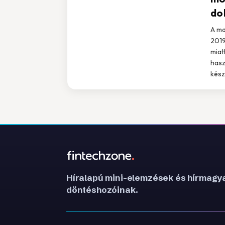
do
A ma
2019
miat
hasz
kész
Híralapú mini-elemzések és hírmagya
döntéshozóinak.