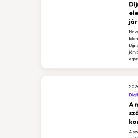
Dí
el
já
Nove
kile
Díjn
járv
egyr
202
Digi
A 
sz
ko
A sz