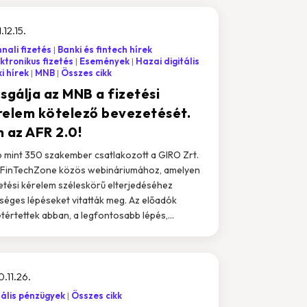
.12.15.
nali fizetés
Banki és fintech hírek
ktronikus fizetés
Események
Hazai digitális
i hírek
MNB
Összes cikk
sgálja az MNB a fizetési
relem kötelező bevezetését.
n az AFR 2.0!
 mint 350 szakember csatlakozott a GIRO Zrt.
 FinTechZone közös webináriumához, amelyen
zetési kérelem széleskörű elterjedéséhez
séges lépéseket vitatták meg. Az előadók
tértettek abban, a legfontosabb lépés,...
.11.26.
tális pénzügyek
Összes cikk