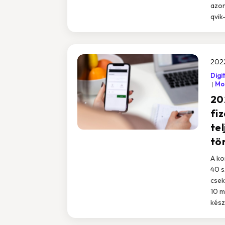
azon
qvik
2022
Digi
Mob
20
fi
te
tö
A ko
40 s
csek
10 m
kész