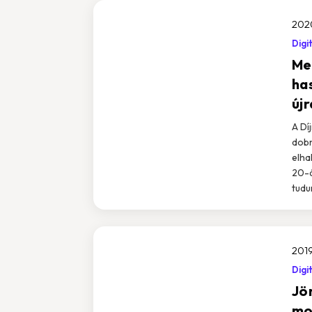
202
Digi
Me
ha
újr
A Dí
dobn
elha
20-á
tudu
2019
Digi
Jön
mo