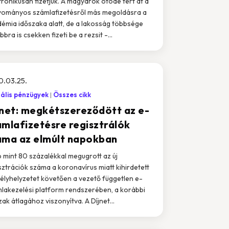
tronikusan fizetjük. A magyarok ötöde tért át a
ományos számlafizetésről más megoldásra a
émia időszaka alatt, de a lakosság többsége
bra is csekken fizeti be a rezsit -...
0.03.25.
tális pénzügyek
Összes cikk
jnet: megkétszereződött az e-
ámlafizetésre regisztrálók
áma az elmúlt napokban
 mint 80 százalékkal megugrott az új
sztrációk száma a koronavírus miatt kihirdetett
élyhelyzetet követően a vezető független e-
lakezelési platform rendszerében, a korábbi
zak átlagához viszonyítva. A Díjnet...