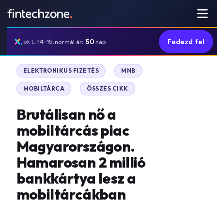
50
Fedezd fel
okt. 14-15.
normál ár:
nap
|
|
ELEKTRONIKUS FIZETÉS
MNB
|
MOBILTÁRCA
ÖSSZES CIKK
Brutálisan nő a
mobiltárcás piac
Magyarországon.
Hamarosan 2 millió
bankkártya lesz a
mobiltárcákban