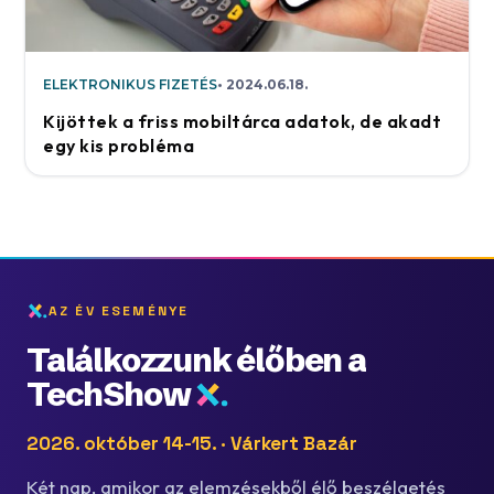
ELEKTRONIKUS FIZETÉS
2024.06.18.
Kijöttek a friss mobiltárca adatok, de akadt
egy kis probléma
AZ ÉV ESEMÉNYE
Találkozzunk élőben a
TechShow
2026. október 14-15. · Várkert Bazár
Két nap, amikor az elemzésekből élő beszélgetés