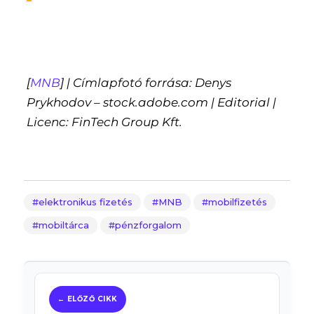
[
MNB
] | Címlapfotó forrása: Denys
Prykhodov – stock.adobe.com | Editorial |
Licenc: FinTech Group Kft.
elektronikus fizetés
MNB
mobilfizetés
mobiltárca
pénzforgalom