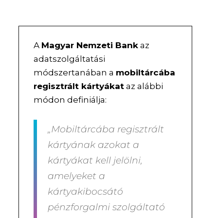
A
Magyar Nemzeti Bank
az
adatszolgáltatási
módszertanában a
mobiltárcába
regisztrált kártyákat
az alábbi
módon definiálja:
„Mobiltárcába regisztrált
kártyának azokat a
kártyákat kell jelölni,
amelyeket a
kártyakibocsátó
pénzforgalmi szolgáltató