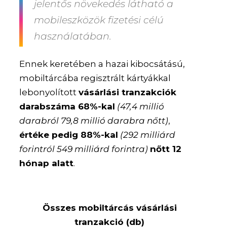
jelentős növekedés látható a
mobileszközök fizetési célú
használatában.
Ennek keretében a hazai kibocsátású,
mobiltárcába regisztrált kártyákkal
lebonyolított
vásárlási tranzakciók
darabszáma 68%-kal
(47,4 millió
darabról 79,8 millió darabra nőtt)
,
értéke pedig 88%-kal
(292 milliárd
forintról 549 milliárd forintra)
nőtt 12
hónap alatt
.
Összes mobiltárcás vásárlási
tranzakció (db)