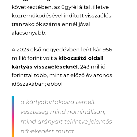
következtében, az ügyfél által, illetve
közreműködésével indított visszaélési
tranzakciók száma ennél jóval
alacsonyabb.
A 2023 első negyedévben leírt kár 956
millió forint volt a
kibocsátó oldali
kártyás visszaéléseknél
, 243 millió
forinttal több, mint az előző év azonos
időszakában; ebből
a kártyabirtokosra terhelt
veszteség mind nominálisan,
mind arányait tekintve jelentős
növekedést mutat.