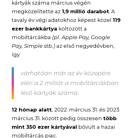
kártyák száma március végén
megközelítette az
1,9 millió darabot
. A
tavaly év végi adatokhoz képest közel
119
ezer bankkártya
költözött a
mobiltárcákba
(pl. Apple Pay, Google
Pay, Simple stb.)
az első negyedévben,
így
várhatóan már az év közepére
eléri a 2 milliót a mobiltárcákban
lévő kártyák száma.
12 hónap alatt
, 2022. március 31. és 2023.
március 31. között pedig összesen
több
mint 350 ezer kártyával
bővült a hazai
mobiltárcás piac.