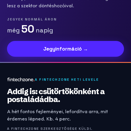
lesz a szektor döntéshozóival.
JEGYEK NORMÁL ÁRON
50
még
napig
Jegyinformáció →
A FINTECHZONE HETI LEVELE
Addig is: csütörtökönként a
postaládádba.
A hét fontos fejleményei, lefordítva arra, mit
érdemes lépned. Kb. 4 perc.
A FINTECHZONE SZERKESZTŐSÉGE KÜLDI.