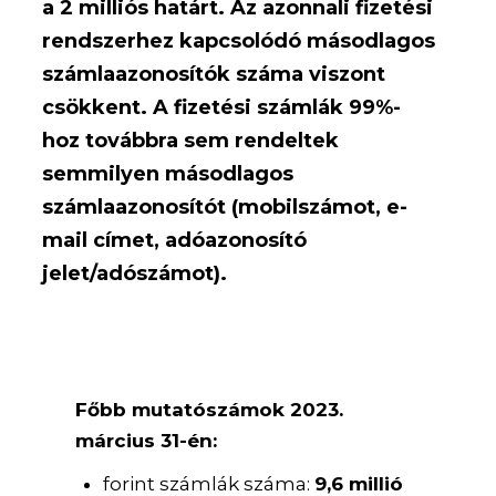
a 2 milliós határt. Az azonnali fizetési
rendszerhez kapcsolódó másodlagos
számlaazonosítók száma viszont
csökkent. A fizetési számlák 99%-
hoz továbbra sem rendeltek
semmilyen másodlagos
számlaazonosítót (mobilszámot, e-
mail címet, adóazonosító
jelet/adószámot).
Főbb mutatószámok 2023.
március 31-én:
forint számlák száma:
9,6 millió