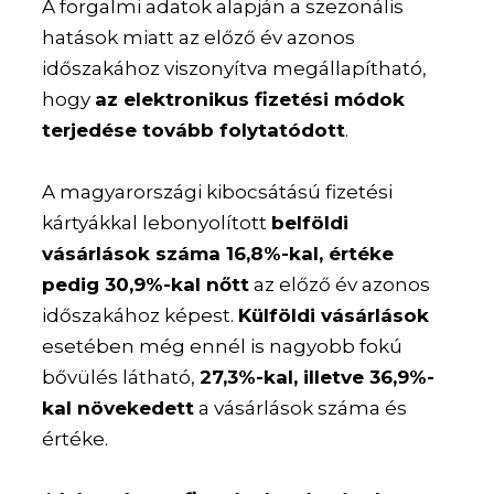
A forgalmi adatok alapján a szezonális
hatások miatt az előző év azonos
időszakához viszonyítva megállapítható,
hogy
az elektronikus fizetési módok
terjedése tovább folytatódott
.
A magyarországi kibocsátású fizetési
kártyákkal lebonyolított
belföldi
vásárlások száma 16,8%-kal, értéke
pedig 30,9%-kal nőtt
az előző év azonos
időszakához képest.
Külföldi vásárlások
esetében még ennél is nagyobb fokú
bővülés látható,
27,3%-kal, illetve 36,9%-
kal növekedett
a vásárlások száma és
értéke.