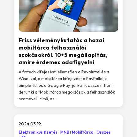
Friss véleménykutatás a hazai
mobiltárca felhasználói
szokásokról. 10+5 megállapítás,
amire érdemes odafigyelni
A fintech kifejezést jellemzően a Revoluttal és a
Wise-zal, a mobiltárca kifejezést a PayPallal, a
Simple-lel és a Google Pay-jel kötik össze itthon -
derült ki a “Mobiltárca megoldások a felhasználók
szemével” című, az...
2024.03.19.
Elektronikus fizetés
MNB
Mobiltárca
Összes