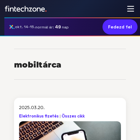
49
Fedezd fel
okt. 14-15.
normál ár:
nap
mobiltárca
2025.03.20.
Elektronikus fizetés
Összes cikk