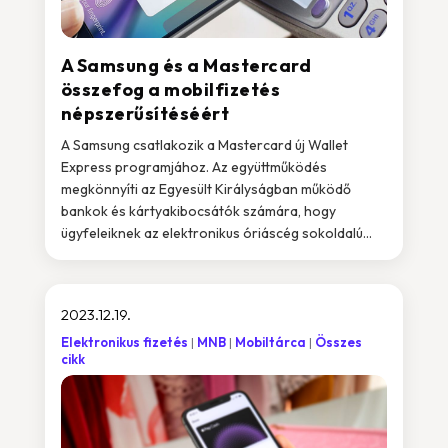
A Samsung és a Mastercard
összefog a mobilfizetés
népszerűsítéséért
A Samsung csatlakozik a Mastercard új Wallet
Express programjához. Az együttműködés
megkönnyíti az Egyesült Királyságban működő
bankok és kártyakibocsátók számára, hogy
ügyfeleiknek az elektronikus óriáscég sokoldalú...
2023.12.19.
Elektronikus fizetés
MNB
Mobiltárca
Összes
cikk