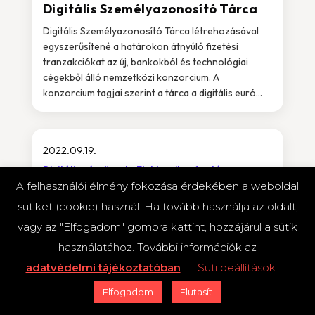
Digitális Személyazonosító Tárca
Digitális Személyazonosító Tárca létrehozásával
egyszerűsítené a határokon átnyúló fizetési
tranzakciókat az új, bankokból és technológiai
cégekből álló nemzetközi konzorcium. A
konzorcium tagjai szerint a tárca a digitális euró...
2022.09.19.
Digitális pénzügyek
Elektronikus fizetés
Elektronikus fizetési megoldások
MNB
Összes
A felhasználói élmény fokozása érdekében a weboldal
cikk
sütiket (cookie) használ. Ha tovább használja az oldalt,
vagy az "Elfogadom" gombra kattint, hozzájárul a sütik
használatához. További információk az
adatvédelmi tájékoztatóban
Süti beállítások
Elfogadom
Elutasít