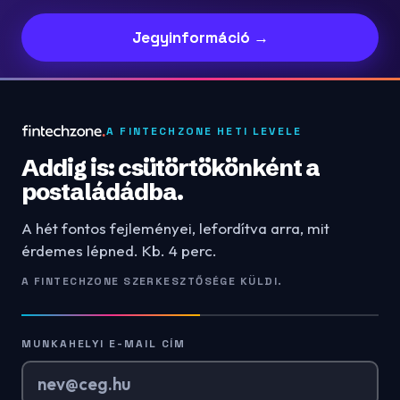
Jegyinformáció →
A FINTECHZONE HETI LEVELE
Addig is: csütörtökönként a
postaládádba.
A hét fontos fejleményei, lefordítva arra, mit
érdemes lépned. Kb. 4 perc.
A FINTECHZONE SZERKESZTŐSÉGE KÜLDI.
MUNKAHELYI E-MAIL CÍM