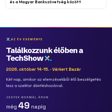
és a Magyar Bankszövetség között
AZ ÉV ESEMÉNYE
Találkozzunk élőben a
TechShow
2026. október 14-15. · Várkert Bazár
Két nap, amikor az elemzésekből élő beszélgetés
lesz a szektor döntéshozóival.
JEGYEK NORMÁL ÁRON
49
még
napig