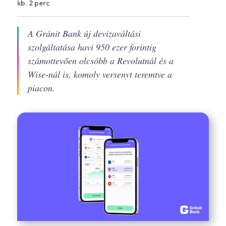
kb. 2 perc
A Gránit Bank új devizaváltási
szolgáltatása havi 950 ezer forintig
számottevően olcsóbb a Revolutnál és a
Wise-nál is, komoly versenyt teremtve a
piacon.