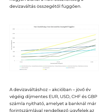
devizaváltás összegétől függően.
A devizaváltáshoz – akcióban – jövő év
végéig díjmentes EUR, USD, CHF és GBP
számla nyitható, amelyet a banknál már
forintszámlával rendelkező ügyfelek az