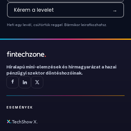
Kérem a levelet
→
Heti egy levél, csütörtök reggel. Bármikor leiratkozhatsz.
Híralapú mini-elemzések és hírmagyarázat a hazai
pénzügyi szektor döntéshozóinak.
ESEMÉNYEK
TechShow X.