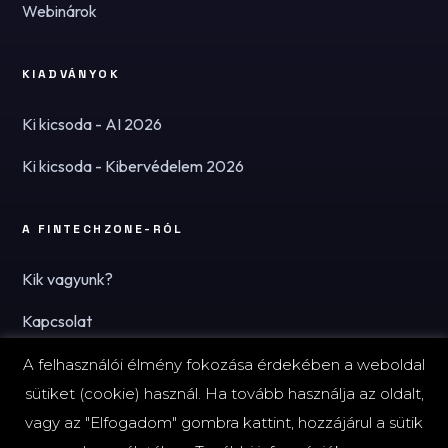
Webinárok
KIADVÁNYOK
Ki kicsoda - AI 2026
Ki kicsoda - Kibervédelem 2026
A FINTECHZONE-RÓL
Kik vagyunk?
Kapcsolat
Hírlevél
A felhasználói élmény fokozása érdekében a weboldal
sütiket (cookie) használ. Ha tovább használja az oldalt,
vagy az "Elfogadom" gombra kattint, hozzájárul a sütik