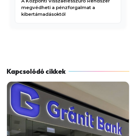
A Központi Visszaélésszűrő Rendszer
megvédheti a pénzforgalmat a
kibertámadásoktól