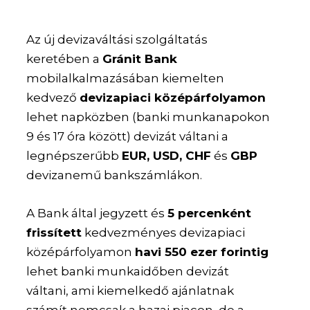
Az új devizaváltási szolgáltatás
keretében a
Gránit Bank
mobilalkalmazásában kiemelten
kedvező
devizapiaci középárfolyamon
lehet napközben (banki munkanapokon
9 és 17 óra között) devizát váltani a
legnépszerűbb
EUR, USD, CHF
és
GBP
devizanemű bankszámlákon.
A Bank által jegyzett és
5 percenként
frissített
kedvezményes devizapiaci
középárfolyamon
havi 550 ezer forintig
lehet banki munkaidőben devizát
váltani, ami kiemelkedő ajánlatnak
számít nemcsak a hazai piacon, de a