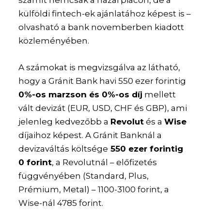
külföldi fintech-ek ajánlatához képest is –
olvasható a bank novemberben kiadott
közleményében.
A számokat is megvizsgálva az látható,
hogy a Gránit Bank havi 550 ezer forintig
0%-os marzson és 0%-os díj
mellett
vált devizát (EUR, USD, CHF és GBP), ami
jelenleg kedvezőbb a
Revolut
és a
Wise
díjaihoz képest. A Gránit Banknál a
devizaváltás költsége
550 ezer forintig
0 forint
, a Revolutnál – előfizetés
függvényében (Standard, Plus,
Prémium, Metal) – 1100-3100 forint, a
Wise-nál 4785 forint.