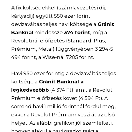
A fix költségekkel (számlavezetési díj,
kártyadíj) együtt 550 ezer forint
devizaváltás teljes havi költsége a
Gránit
Banknál
mindössze
374 forint
, míg a
Revolutnál előfizetés (Standard, Plus,
Prémium, Metal) függvényében 3 294-5
494 forint, a Wise-nál 7205 forint.
Havi 950 ezer forintig a devizaváltás teljes
költsége a
Gránit Banknál a
legkedvezőbb
(4 374 Ft), amit a Revolut
Prémium előfizetés követ (4 594 Ft). A
sorrend havi 1 millió forintnál fordul meg,
ekkor a Revolut Prémium veszi át az első
helyet. Az alábbi grafikon jól szemlélteti,
hogyan alakul a havi összköltség a