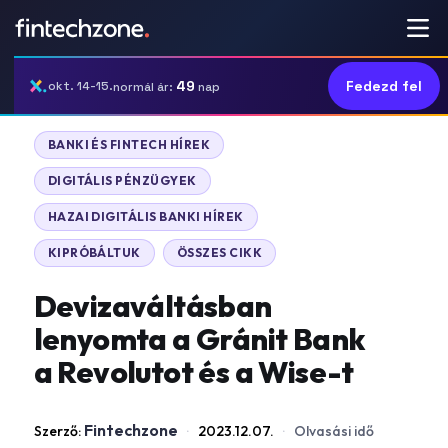
49
Fedezd fel
okt. 14-15.
normál ár:
nap
BANKI ÉS FINTECH HÍREK
DIGITÁLIS PÉNZÜGYEK
HAZAI DIGITÁLIS BANKI HÍREK
KIPRÓBÁLTUK
ÖSSZES CIKK
Devizaváltásban
lenyomta a Gránit Bank
a Revolutot és a Wise-t
Fintechzone
Szerző:
·
2023.12.07.
·
Olvasási idő