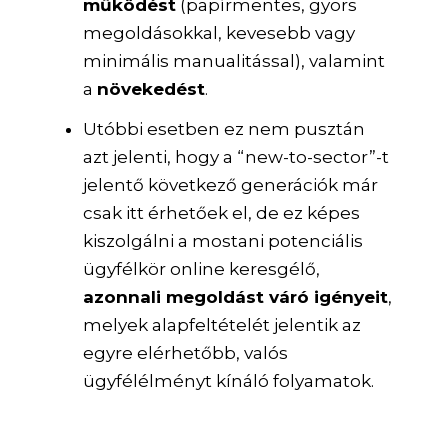
működést
(papírmentes, gyors
megoldásokkal, kevesebb vagy
minimális manualitással), valamint
a
növekedést
.
Utóbbi esetben ez nem pusztán
azt jelenti, hogy a “new-to-sector”-t
jelentő következő generációk már
csak itt érhetőek el, de ez képes
kiszolgálni a mostani potenciális
ügyfélkör online keresgélő,
azonnali megoldást váró igényeit
,
melyek alapfeltételét jelentik az
egyre elérhetőbb, valós
ügyfélélményt kínáló folyamatok.