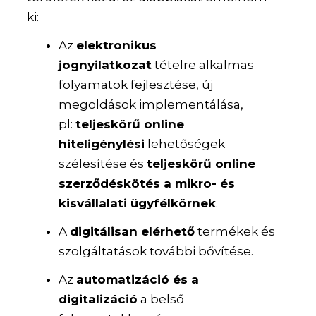
ki:
Az
elektronikus
jognyilatkozat
tételre alkalmas
folyamatok fejlesztése, új
megoldások implementálása,
pl:
teljeskörű online
hiteligénylési
lehetőségek
szélesítése és
teljeskörű online
szerződéskötés a mikro- és
kisvállalati ügyfélkörnek
.
A
digitálisan elérhető
termékek és
szolgáltatások további bővítése.
Az
automatizáció és a
digitalizáció
a belső