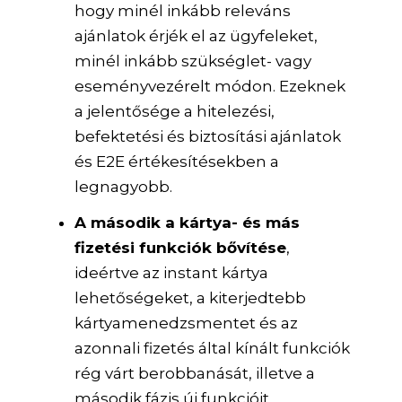
hogy minél inkább releváns
ajánlatok érjék el az ügyfeleket,
minél inkább szükséglet- vagy
eseményvezérelt módon. Ezeknek
a jelentősége a hitelezési,
befektetési és biztosítási ajánlatok
és E2E értékesítésekben a
legnagyobb.
A második a kártya- és más
fizetési funkciók bővítése
,
ideértve az instant kártya
lehetőségeket, a kiterjedtebb
kártyamenedzsmentet és az
azonnali fizetés által kínált funkciók
rég várt berobbanását, illetve a
második fázis új funkcióit.