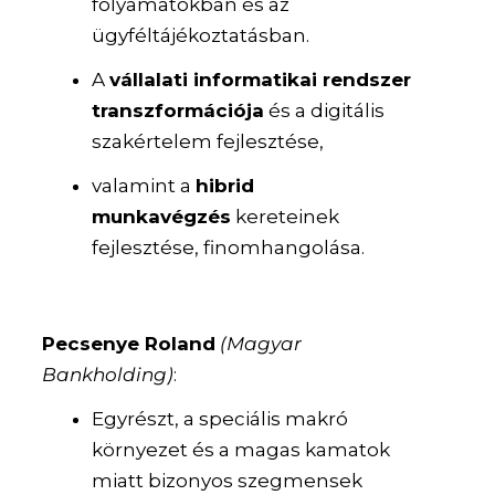
folyamatokban és az
ügyféltájékoztatásban.
A
vállalati informatikai rendszer
transzformációja
és a digitális
szakértelem fejlesztése,
valamint a
hibrid
munkavégzés
kereteinek
fejlesztése, finomhangolása.
Pecsenye Roland
(Magyar
Bankholding)
:
Egyrészt, a speciális makró
környezet és a magas kamatok
miatt bizonyos szegmensek