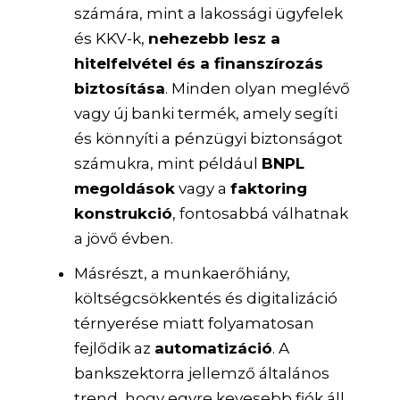
számára, mint a lakossági ügyfelek
és KKV-k,
nehezebb lesz a
hitelfelvétel és a finanszírozás
biztosítása
. Minden olyan meglévő
vagy új banki termék, amely segíti
és könnyíti a pénzügyi biztonságot
számukra, mint például
BNPL
megoldások
vagy a
faktoring
konstrukció
, fontosabbá válhatnak
a jövő évben.
Másrészt, a munkaerőhiány,
költségcsökkentés és digitalizáció
térnyerése miatt folyamatosan
fejlődik az
automatizáció
. A
bankszektorra jellemző általános
trend, hogy egyre kevesebb fiók áll