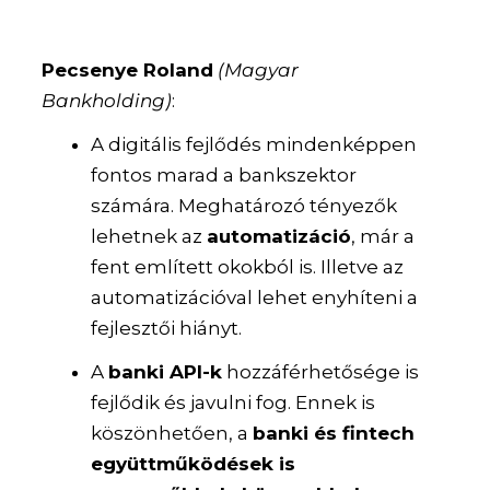
Pecsenye Roland
(Magyar
Bankholding)
:
A digitális fejlődés mindenképpen
fontos marad a bankszektor
számára. Meghatározó tényezők
lehetnek az
automatizáció
, már a
fent említett okokból is. Illetve az
automatizációval lehet enyhíteni a
fejlesztői hiányt.
A
banki API-k
hozzáférhetősége is
fejlődik és javulni fog. Ennek is
köszönhetően, a
banki és fintech
együttműködések is