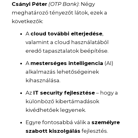
Csányi Péter
(OTP Bank)
:
Négy
meghatározó tényezőt látok, ezek a
következők:
A
cloud további elterjedése
,
valamint a cloud használatából
eredő tapasztalatok beépítése.
A
mesterséges intelligencia
(AI)
alkalmazás lehetőségeinek
kihasználása.
Az
IT security fejlesztése
– hogy a
különböző kibertámadások
kivédhetőek legyenek.
Egyre fontosabbá válik a
személyre
szabott kiszolgálás
fejlesztés.