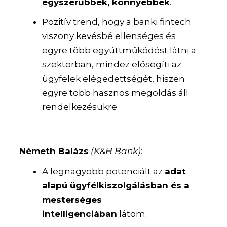
egyszerűbbek, könnyebbek
.
Pozitív trend, hogy a banki fintech
viszony kevésbé ellenséges és
egyre több együttműködést látni a
szektorban, mindez elősegíti az
ügyfelek elégedettségét, hiszen
egyre több hasznos megoldás áll
rendelkezésükre.
Németh Balázs
(K&H Bank)
:
A legnagyobb potenciált az
adat
alapú ügyfélkiszolgálásban és a
mesterséges
intelligenciában
látom.