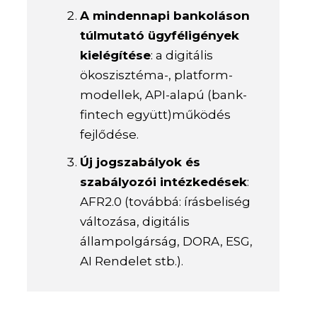
A mindennapi bankoláson
túlmutató ügyféligények
kielégítése
: a digitális
ökoszisztéma-, platform-
modellek, API-alapú (bank-
fintech együtt)működés
fejlődése.
Új jogszabályok és
szabályozói intézkedések
:
AFR2.0 (továbbá: írásbeliség
változása, digitális
állampolgárság, DORA, ESG,
AI Rendelet stb.).