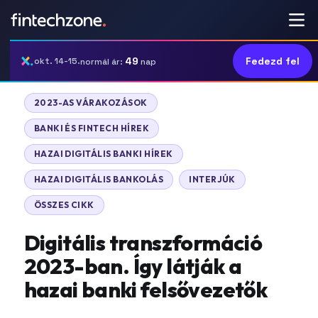
49
Fedezd fel
okt. 14-15.
normál ár:
nap
2023-AS VÁRAKOZÁSOK
BANKI ÉS FINTECH HÍREK
HAZAI DIGITÁLIS BANKI HÍREK
HAZAI DIGITÁLIS BANKOLÁS
INTERJÚK
ÖSSZES CIKK
Digitális transzformáció
2023-ban. Így látják a
hazai banki felsővezetők