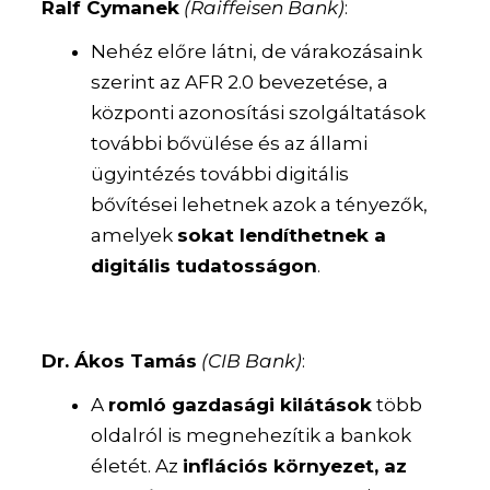
Ralf Cymanek
(Raiffeisen Bank)
:
Nehéz előre látni, de várakozásaink
szerint az AFR 2.0 bevezetése, a
központi azonosítási szolgáltatások
további bővülése és az állami
ügyintézés további digitális
bővítései lehetnek azok a tényezők,
amelyek
sokat lendíthetnek a
digitális tudatosságon
.
Dr. Ákos Tamás
(CIB Bank)
:
A
romló gazdasági kilátások
több
oldalról is megnehezítik a bankok
életét. Az
inflációs környezet, az