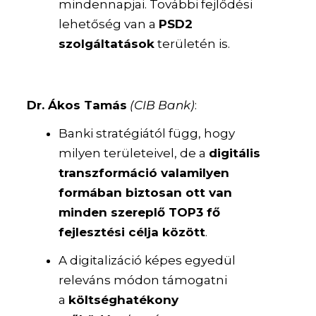
mindennapjai. További fejlődési
lehetőség van a
PSD2
szolgáltatások
területén is.
Dr. Ákos Tamás
(CIB Bank)
:
Banki stratégiától függ, hogy
milyen területeivel, de a
digitális
transzformáció valamilyen
formában biztosan ott van
minden szereplő TOP3 fő
fejlesztési célja között
.
A digitalizáció képes egyedül
releváns módon támogatni
a
költséghatékony