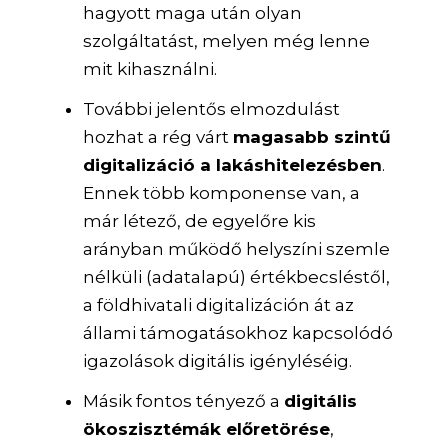
hagyott maga után olyan
szolgáltatást, melyen még lenne
mit kihasználni.
További jelentős elmozdulást
hozhat a rég várt
magasabb szintű
digitalizáció a lakáshitelezésben
.
Ennek több komponense van, a
már létező, de egyelőre kis
arányban működő helyszíni szemle
nélküli (adatalapú) értékbecsléstől,
a földhivatali digitalizáción át az
állami támogatásokhoz kapcsolódó
igazolások digitális igényléséig.
Másik fontos tényező a
digitális
ökoszisztémák előretörése
,