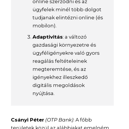
online szerződni és az
ügyfelek minél több dolgot
tudjanak elintézni online (és
mobilon).
Adaptivitás
: a változó
gazdasági környezetre és
ügyféligényekre való gyors
reagálás feltételeinek
megteremtése, és az
igényekhez illeszkedő
digitális megoldások
nyújtása.
Csányi Péter
(OTP Bank)
:
A főbb
területek közül az alábbiakat emelném