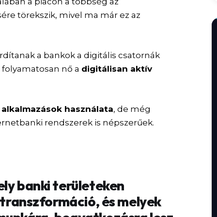
alában a piacon a többség az
sére törekszik, mivel ma már ez az
rdítanak a bankok a digitális csatornák
 folyamatosan nő a
digitálisan aktív
 alkalmazások használata
, de még
netbanki rendszerek is népszerűek.
ly banki területeken
s transzformáció, és melyek