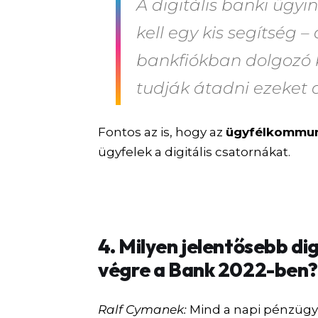
A digitális banki ügyi
kell egy kis segítség –
bankfiókban dolgozó 
tudják átadni ezeket 
Fontos az is, hogy az
ügyfélkommu
ügyfelek a digitális csatornákat.
4. Milyen jelentősebb dig
végre a Bank 2022-ben
Ralf Cymanek:
Mind a napi pénzügye