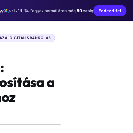
ow
50
okt. 14-15.
Fedezd fel
Jegyek normál áron még
napig
AZAI DIGITÁLIS BANKOLÁS
:
osítása a
hoz