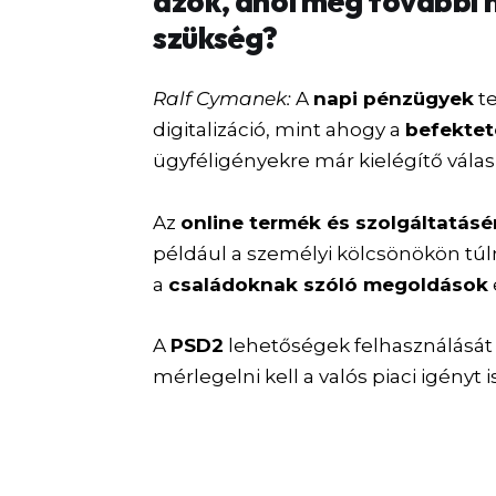
azok, ahol még további 
szükség?
Ralf Cymanek:
A
napi pénzügyek
te
digitalizáció, mint ahogy a
befekte
ügyféligényekre már kielégítő vála
Az
online termék és szolgáltatás
például a személyi kölcsönökön t
a
családoknak szóló megoldások
A
PSD2
lehetőségek felhasználását 
mérlegelni kell a valós piaci igényt is