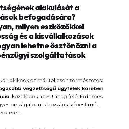
ttségének alakulását a
tatások befogadására?
yan, milyen eszközökkel
osság és a kisvállalkozások
ogyan lehetne ösztönözni a
pénzügyi szolgáltatások
kör, akiknek ez már teljesen természetes:
magasabb végzettségű ügyfelek körében
áció
, közelítünk az EU átlag felé. Érdemes
gyes országaiban is hozzánk képest még
erületén.