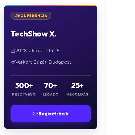
KONFERENCIA
TechShow X.
2026. október 14-15.
Várkert Bazár, Budapest
500+
70+
25+
RÉSZTVEVŐ
ELŐADÓ
MEGOLDÁS
Regisztráció