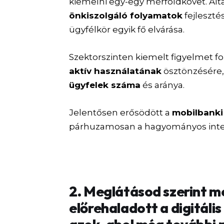
kiemelni egy-egy mérföldkövet. Ált
önkiszolgáló folyamatok
fejleszté
ügyfélkör egyik fő elvárása.
Szektorszinten kiemelt figyelmet fo
aktív használatának
ösztönzésére,
ügyfelek száma
és aránya.
Jelentősen erősödött a
mobilbanki
párhuzamosan a hagyományos inter
2. Meglátásod szerint me
előrehaladott a digitáli