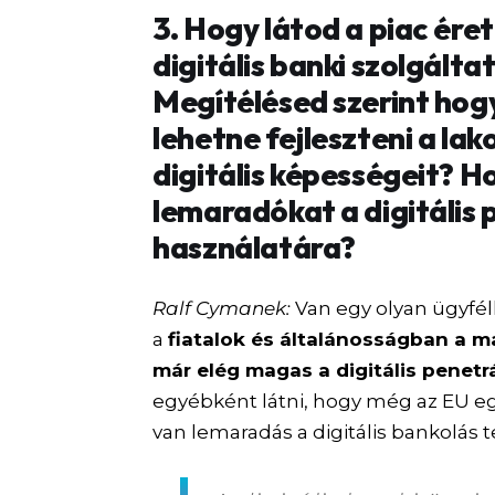
3. Hogy látod a piac ére
digitális banki szolgál
Megítélésed szerint hog
lehetne fejleszteni a lak
digitális képességeit? H
lemaradókat a digitális 
használatára?
Ralf Cymanek:
Van egy olyan ügyfél
a
fiatalok és általánosságban a 
már elég magas a digitális penetr
egyébként látni, hogy még az EU e
van lemaradás a digitális bankolás t