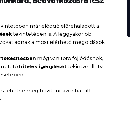
munkára, beavatkozásra lesz
kintetében már eléggé előrehaladott a
tések
tekintetében is. A leggyakoribb
szokat adnak a most elérhető megoldások.
értékesítésben
még van tere fejlődésnek,
úlmutató
hitelek igénylését
tekintve, illetve
esetében.
is lehetne még bővíteni, azonban itt
.