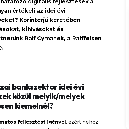
atározó digitális fejlesztések a
an értékeli az idei évi
yeket? Körinterjú keretében
ásokat, kihívásokat és
tnerünk Ralf Cymanek, a Raiffeisen
e.
zai bankszektor idei évi
zek közül melyik/melyek
ösen kiemelnél?
amatos fejlesztést igényel
, ezért nehéz