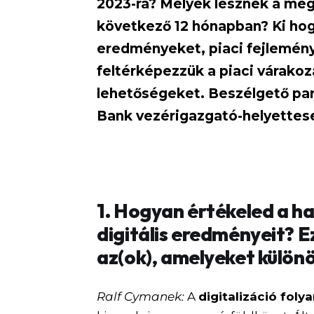
2023-ra? Melyek lesznek a megh
következő 12 hónapban? Ki hogy
eredményeket, piaci fejlemén
feltérképezzük a piaci várakoz
lehetőségeket. Beszélgető par
Bank vezérigazgató-helyettes
1. Hogyan értékeled a ha
digitális eredményeit? E
az(ok), amelyeket külön
Ralf Cymanek:
A
digitalizáció foly