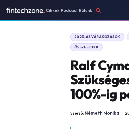
Cikkek
Podcast
Rólunk
2023-AS VÁRAKOZÁSOK
ÖSSZES CIKK
Ralf Cyma
Szükséges
100%-ig 
Németh Monika
Szerző:
·
20