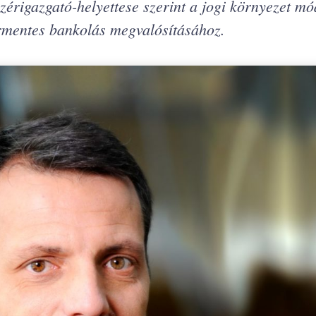
zérigazgató-helyettese szerint a jogi környezet m
rmentes bankolás megvalósításához.