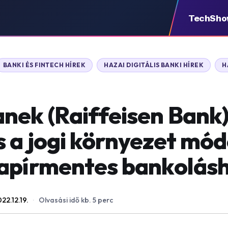
TechSh
BANKI ÉS FINTECH HÍREK
HAZAI DIGITÁLIS BANKI HÍREK
H
nek (Raiffeisen Bank)
 a jogi környezet mód
papírmentes bankolás
22.12.19.
·
Olvasási idő kb. 5 perc