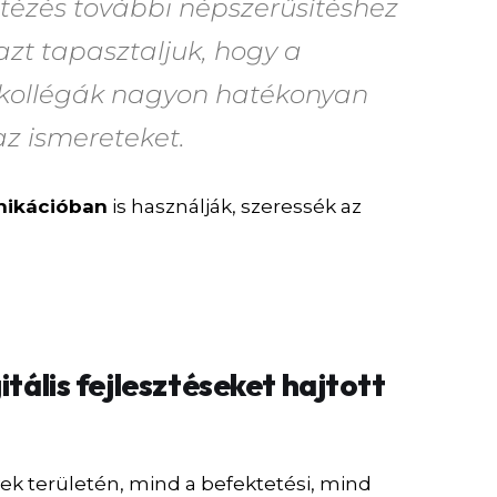
ntézés további népszerűsítéshez
 azt tapasztaljuk, hogy a
kollégák nagyon hatékonyan
az ismereteket.
nikációban
is használják, szeressék az
itális fejlesztéseket hajtott
?
k területén, mind a befektetési, mind