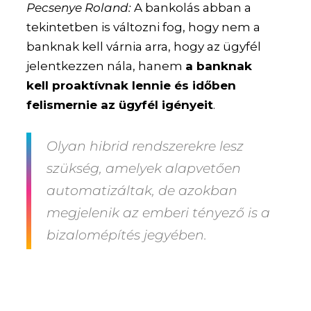
Pecsenye Roland:
A bankolás abban a
tekintetben is változni fog, hogy nem a
banknak kell várnia arra, hogy az ügyfél
jelentkezzen nála, hanem
a banknak
kell proaktívnak lennie és időben
felismernie az ügyfél igényeit
.
Olyan hibrid rendszerekre lesz
szükség, amelyek alapvetően
automatizáltak, de azokban
megjelenik az emberi tényező is a
bizalomépítés jegyében.