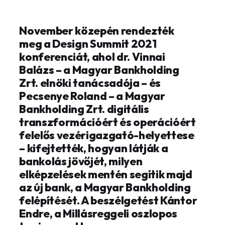
November közepén rendezték
meg a Design Summit 2021
konferenciát, ahol dr. Vinnai
Balázs – a Magyar Bankholding
Zrt. elnöki tanácsadója – és
Pecsenye Roland – a Magyar
Bankholding Zrt. digitális
transzformációért és operációért
felelős vezérigazgató-helyettese
– kifejtették, hogyan látják a
bankolás jövőjét, milyen
elképzelések mentén segítik majd
az új bank, a Magyar Bankholding
felépítését. A beszélgetést Kántor
Endre, a Millásreggeli oszlopos