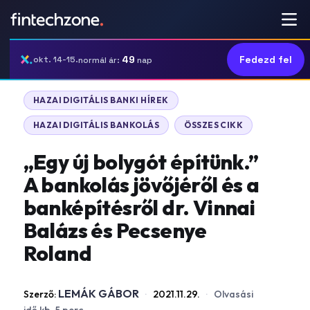
49
Fedezd fel
okt. 14-15.
normál ár:
nap
HAZAI DIGITÁLIS BANKI HÍREK
HAZAI DIGITÁLIS BANKOLÁS
ÖSSZES CIKK
„Egy új bolygót építünk.”
A bankolás jövőjéről és a
banképítésről dr. Vinnai
Balázs és Pecsenye
Roland
LEMÁK GÁBOR
Szerző:
·
2021.11.29.
·
Olvasási