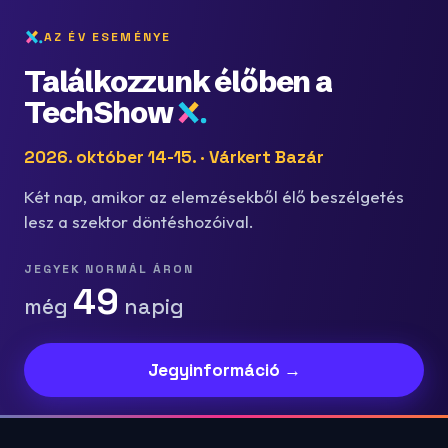
AZ ÉV ESEMÉNYE
Találkozzunk élőben a
TechShow
2026. október 14-15. · Várkert Bazár
Két nap, amikor az elemzésekből élő beszélgetés
lesz a szektor döntéshozóival.
JEGYEK NORMÁL ÁRON
49
még
napig
Jegyinformáció →