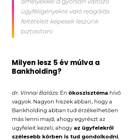
amelyekkel a gyorsan változó
ügyféligényekre való reagálás
feltételeit képesek leszünk
biztosítani.
Milyen lesz 5 év múlva a
Bankholding?
dr. Vinnai Balázs:
Én
ökoszisztéma
hívő
vagyok. Nagyon hiszek abban, hogy a
Bankholding abban tud érzékelhetően
más lenni majd, ahogy egyrészt az
ügyfeleit kezeli, ahogy
az ügyfelekről
szélesebb körben is tud gondolkodni
,