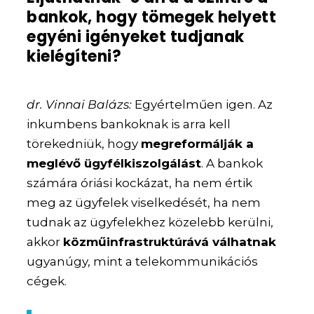
bankok, hogy tömegek helyett
egyéni igényeket tudjanak
kielégíteni?
dr. Vinnai Balázs:
Egyértelműen igen. Az
inkumbens bankoknak is arra kell
törekedniük, hogy
megreformálják a
meglévő ügyfélkiszolgálást
. A bankok
számára óriási kockázat, ha nem értik
meg az ügyfelek viselkedését, ha nem
tudnak az ügyfelekhez közelebb kerülni,
akkor
közműinfrastruktúrává válhatnak
ugyanúgy, mint a telekommunikációs
cégek.