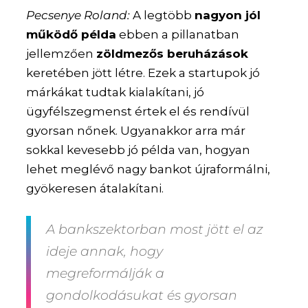
Pecsenye Roland:
A legtöbb
nagyon jól
működő példa
ebben a pillanatban
jellemzően
zöldmezős beruházások
keretében jött létre. Ezek a startupok jó
márkákat tudtak kialakítani, jó
ügyfélszegmenst értek el és rendívül
gyorsan nőnek. Ugyanakkor arra már
sokkal kevesebb jó példa van, hogyan
lehet meglévő nagy bankot újraformálni,
gyökeresen átalakítani.
A bankszektorban most jött el az
ideje annak, hogy
megreformálják a
gondolkodásukat és gyorsan