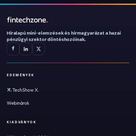
Híralapú mini-elemzések és hírmagyarázat a hazai
pénzügyi szektor döntéshozóinak.
ESEMÉNYEK
TechShow X.
Webinárok
KIADVÁNYOK