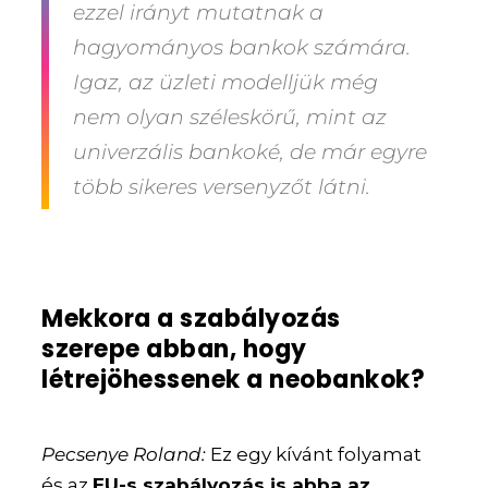
ezzel irányt mutatnak a
hagyományos bankok számára.
Igaz, az üzleti modelljük még
nem olyan széleskörű, mint az
univerzális bankoké, de már egyre
több sikeres versenyzőt látni.
Mekkora a szabályozás
szerepe abban, hogy
létrejöhessenek a neobankok?
Pecsenye Roland:
Ez egy kívánt folyamat
és az
EU-s szabályozás is abba az