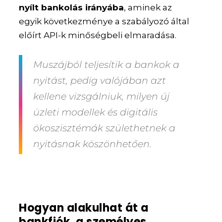
nyílt bankolás irányába
, aminek az
egyik következménye a szabályozó által
előírt API-k minőségbeli elmaradása.
Muszájból teljesítik a bankok a
nyitást, pedig valójában azt
kellene vizsgálniuk, milyen új
üzleti modellek és
digitális
ökoszisztémák születhetnek a
nyitásnak köszönhetően
.
Hogyan alakulhat át a
bankfiók, a személyes