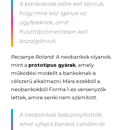
A bankoknak előre kell látniuk,
hogy mire lesz igénye az
ügyfeleknek, amit
frusztrációmentesen kell
kiszolgálniuk.
Pecsenye Roland:
A neobankok olyanok,
mint a
prototípus gyárak
, amely
működési modellt a bankoknak is
célszerű alkalmazni. Mára ezekből a
neobankokból Forma 1-es versenyzők
lettek, amire senki nem számított.
A neobankok bebizonyították,
lehet újfajta bankot csinálni és