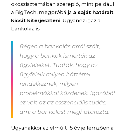
ökoszisztémában szereplő, mint például
a BigTech, megpróbálja
a saját határait
kicsit kiterjeszteni
. Ugyanez igaz a
bankokra is.
Régen a bankolás arról szólt,
hogy a bankok ismerték az
ügyfeleiket. Tudták, hogy az
ügyfeleik milyen háttérrel
rendelkeznek, milyen
problémákkal küzdenek. Igazából
ez volt az az
esszenciális tudás
,
ami a bankolást meghatározta.
Ugyanakkor az elmúlt 15 év jellemzően a