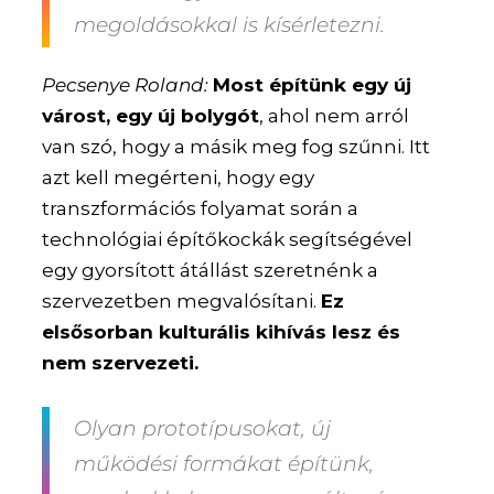
megoldásokkal is kísérletezni.
Pecsenye Roland:
Most építünk egy új
várost, egy új bolygót
, ahol nem arról
van szó, hogy a másik meg fog szűnni. Itt
azt kell megérteni, hogy egy
transzformációs folyamat során a
technológiai építőkockák segítségével
egy gyorsított átállást szeretnénk a
szervezetben megvalósítani.
Ez
elsősorban kulturális kihívás lesz és
nem szervezeti.
Olyan prototípusokat, új
működési formákat építünk,