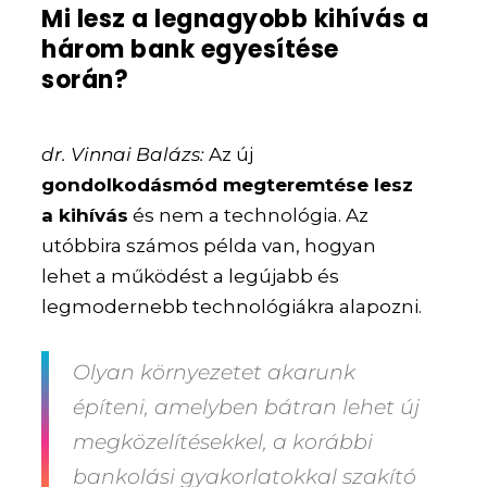
Mi lesz a legnagyobb kihívás a
három bank egyesítése
során?
dr. Vinnai Balázs:
Az új
gondolkodásmód megteremtése lesz
a kihívás
és nem a technológia. Az
utóbbira számos példa van, hogyan
lehet a működést a legújabb és
legmodernebb technológiákra alapozni.
Olyan környezetet akarunk
építeni, amelyben bátran lehet új
megközelítésekkel, a korábbi
bankolási gyakorlatokkal szakító