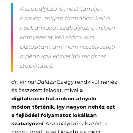
A szabályozó is most tanulja,
hogyan, milyen formában kell a
neobankokat szabályozni, milyen
környezetet kell számukra
biztosítani, ami nem veszélyezteti
a pénzügyi közvetítői rendszer
stabilitását.
dr. Vinnai Balázs:
Ez egy rendkívül nehéz
és összetett feladat, mivel
a
digitalizáció határokon átnyúló
módon történik, így nagyon nehéz ezt
a fejlődési folyamatot lokálisan
szabályozni
. A szabályozónak azért is
nehéz, mert le kell követnie a piaci