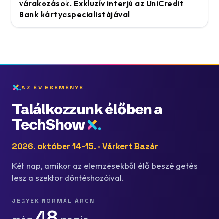
várakozások. Exkluzív interjú az UniCredit
Bank kártyaspecialistájával
AZ ÉV ESEMÉNYE
Találkozzunk élőben a
TechShow
2026. október 14-15. · Várkert Bazár
Két nap, amikor az elemzésekből élő beszélgetés
lesz a szektor döntéshozóival.
JEGYEK NORMÁL ÁRON
48