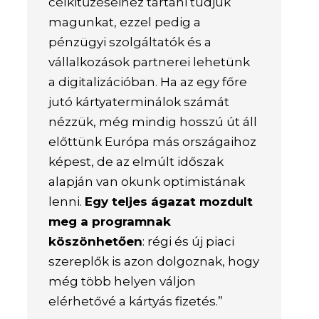
célkitűzéseihez tartani tudjuk
magunkat, ezzel pedig a
pénzügyi szolgáltatók és a
vállalkozások partnerei lehetünk
a digitalizációban. Ha az egy főre
jutó kártyaterminálok számát
nézzük, még mindig hosszú út áll
előttünk Európa más országaihoz
képest, de az elmúlt időszak
alapján van okunk optimistának
lenni.
Egy teljes ágazat mozdult
meg a programnak
köszönhetően
: régi és új piaci
szereplők is azon dolgoznak, hogy
még több helyen váljon
elérhetővé a kártyás fizetés.”