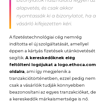
bizonylatok használata legyen az
alapvetés, és csak akkor
nyomtassák ki a bizonylatot, ha a
vásárló kifejezetten kéri.
A fizetéstechnológiai cég nemrég
indította el új szolgáltatását, amellyel
éppen a kártyás fizetések utánkövetését
segítik.
A kereskedőknek elég
feltölteni logójukat a logo.ethoca.com
oldalra
, ami így megjelenik a
tranzakciótörténetben, ezzel pedig nem
csak a vásárlóik tudják könnyebben
beazonosítani az egyes tranzakciókat, de
a kereskedők márkaismertsége is nő.