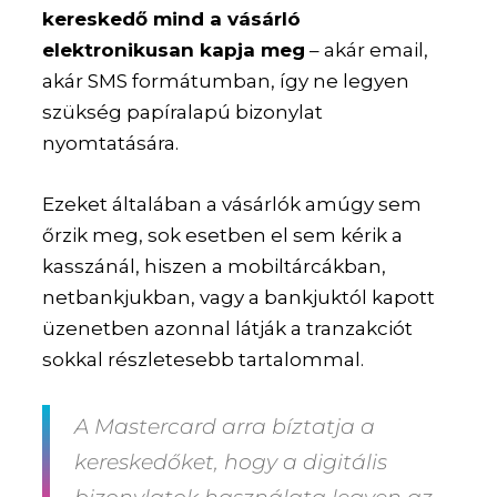
kereskedő mind a vásárló
elektronikusan kapja meg
– akár email,
akár SMS formátumban, így ne legyen
szükség papíralapú bizonylat
nyomtatására.
Ezeket általában a vásárlók amúgy sem
őrzik meg, sok esetben el sem kérik a
kasszánál, hiszen a mobiltárcákban,
netbankjukban, vagy a bankjuktól kapott
üzenetben azonnal látják a tranzakciót
sokkal részletesebb tartalommal.
A Mastercard arra bíztatja a
kereskedőket, hogy a digitális