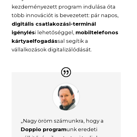
kezdeményezett program indulása óta
több innovációt is bevezetett: pár napos,
digitális csatlakozási-terminál
igénylés
i lehetőséggel,
mobiltelefonos
kártyaelfogadás
sal segítik a
vállalkozások digitalizálódását.
„Nagy öröm számunkra, hogy a
Doppio program
unk eredeti