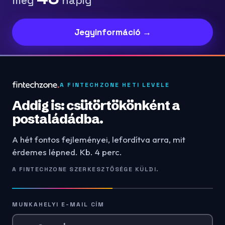
még
napig
Jegyinformáció →
A FINTECHZONE HETI LEVELE
Addig is: csütörtökönként a
postaládádba.
A hét fontos fejleményei, lefordítva arra, mit
érdemes lépned. Kb. 4 perc.
A FINTECHZONE SZERKESZTŐSÉGE KÜLDI.
MUNKAHELYI E-MAIL CÍM