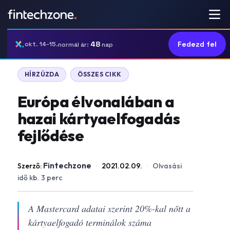
48
Fedezd fel
okt. 14-15.
normál ár:
nap
HÍRZÚZDA
ÖSSZES CIKK
Európa élvonalában a
hazai kártyaelfogadás
fejlődése
Fintechzone
Szerző:
·
2021.02.09.
·
Olvasási
idő kb. 3 perc
A Mastercard adatai szerint 20%-kal nőtt a
kártyaelfogadó terminálok száma