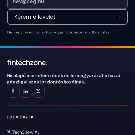
Kérem a levelet
→
Heti egy levél, csütörtök reggel. Bármikor leiratkozhatsz.
Híralapú mini-elemzések és hírmagyarázat a hazai
pénzügyi szektor döntéshozóinak.
ESEMÉNYEK
TechShow X.