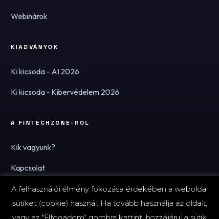
Webinárok
KIADVÁNYOK
Ki kicsoda - AI 2026
Ki kicsoda - Kibervédelem 2026
A FINTECHZONE-RÓL
Kik vagyunk?
Kapcsolat
Hírlevél
A felhasználói élmény fokozása érdekében a weboldal
sütiket (cookie) használ. Ha tovább használja az oldalt,
vagy az "Elfogadom" gombra kattint, hozzájárul a sütik