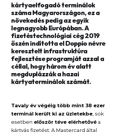
kártyaelfogadó terminálok
száma Magyarországon, ez a
növekedés pedig az egyik
legnagyobb Európában. A
fizetéstechnológiai cég 2019
őszén indította el Doppio névre
keresztelt infrastruktúra
fejlesztése programját azzal a
céllal, hogy három év alatt
megduplázzák a hazai
kártyaterminálok számát.
Tavaly év végéig több mint 38 ezer
terminál került ki az üzletekbe
, sok
esetben
először téve elérhetővé
a
kártyás fizetést. A Mastercard által