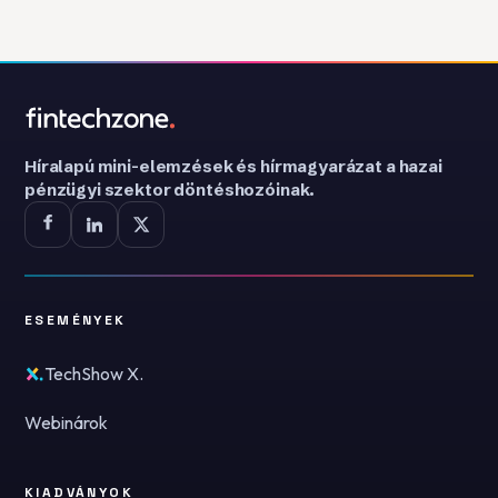
Híralapú mini-elemzések és hírmagyarázat a hazai
pénzügyi szektor döntéshozóinak.
ESEMÉNYEK
TechShow X.
Webinárok
KIADVÁNYOK