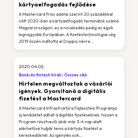
kártyaelfogadás fejlődése
A Mastercard friss adatai szerint 20 százalékkal
nőtt 2020-ban a kártyaelfogadó terminálok száma
Magyarországon, ez a növekedés pedig az egyik
legnagyobb Európában. A fizetéstechnológiai cég
2019 őszén indította el Doppio névre...
2020.04.02.
Banki és fintech hírek
Összes cikk
Hirtelen megváltoztak a vásárlói
igények. Gyorsítaná a digitális
fizetést a Mastercard
A Mastercard Infrastruktúra Fejlesztési Programja
új lendületet adhat a digitális fizetéseknek, hiszen a
Program résztvevői akár már 3-4 nap alatt
elérhetővé tudják tenni a kártyás fizetést a
kereskedőknél. Az igénylés sok...