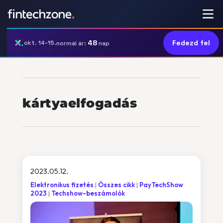
48
Fedezd fel
okt. 14-15.
normál ár:
nap
kártyaelfogadás
2023.05.12.
Elektronikus fizetés
Összes cikk
PayTechShow
2023
Techshow-beszámolók