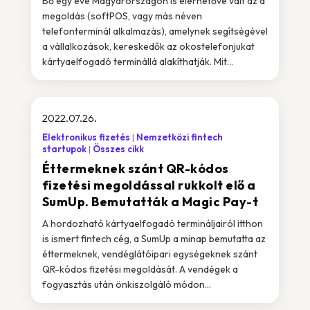
Bő egy éve Magyarországon is elérhetővé vált az a
megoldás (softPOS, vagy más néven
telefonterminál alkalmazás), amelynek segítségével
a vállalkozások, kereskedők az okostelefonjukat
kártyaelfogadó terminállá alakíthatják. Mit...
2022.07.26.
Elektronikus fizetés
Nemzetközi fintech
startupok
Összes cikk
Éttermeknek szánt QR-kódos
fizetési megoldással rukkolt elő a
SumUp. Bemutatták a Magic Pay-t
A hordozható kártyaelfogadó termináljairól itthon
is ismert fintech cég, a SumUp a minap bemutatta az
éttermeknek, vendéglátóipari egységeknek szánt
QR-kódos fizetési megoldását. A vendégek a
fogyasztás után önkiszolgáló módon...