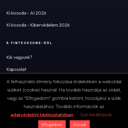
Ki kicsoda - AI 2026
Ki kicsoda - Kibervédelem 2026
A FINTECHZONE-RÓL
Kik vagyunk?
Kapcsolat
Hírlevél
A felhasználói élmény fokozása érdekében a weboldal
sütiket (cookie) használ. Ha tovább használja az oldalt,
vagy az "Elfogadom" gombra kattint, hozzájárul a sütik
használatához. További információk az
© 2026 FinTechZone.hu - A FinTech Group Kft.
adatvédelmi tájékoztatóban
Süti beállítások
Impresszum
Adatvédelmi tájékoztató (PDF)
Süti-beállítások
Elfogadom
Elutasít