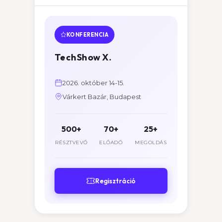
KONFERENCIA
TechShow X.
2026. október 14-15.
Várkert Bazár, Budapest
500+
70+
25+
RÉSZTVEVŐ
ELŐADÓ
MEGOLDÁS
Regisztráció