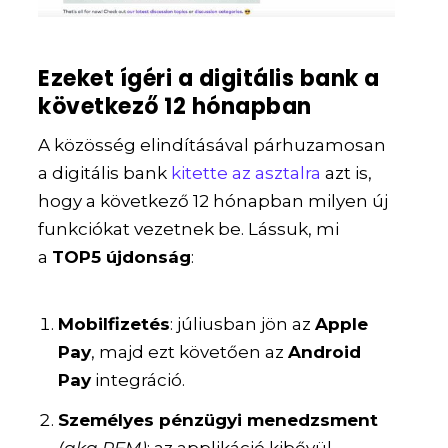
Ezeket ígéri a digitális bank a
következő 12 hónapban
A közösség elindításával párhuzamosan
a digitális bank
kitette az asztalra
azt is,
hogy a következő 12 hónapban milyen új
funkciókat vezetnek be. Lássuk, mi
a
TOP5 újdonság
:
Mobilfizetés
: júliusban jön az
Apple
Pay
, majd ezt követően az
Android
Pay
integráció.
Személyes pénzügyi menedzsment
(aka PFM)
: az applikáció kibővül