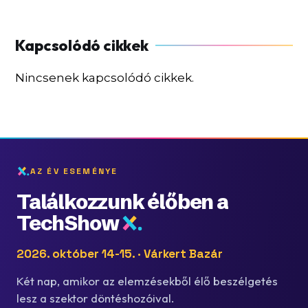
Nincsenek kapcsolódó cikkek.
AZ ÉV ESEMÉNYE
Találkozzunk élőben a
TechShow
2026. október 14-15. · Várkert Bazár
Két nap, amikor az elemzésekből élő beszélgetés
lesz a szektor döntéshozóival.