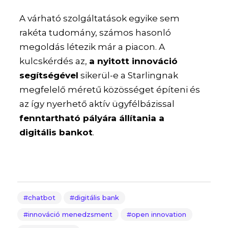
A várható szolgáltatások egyike sem
rakéta tudomány, számos hasonló
megoldás létezik már a piacon. A
kulcskérdés az,
a nyitott innováció
segítségével
sikerül-e a Starlingnak
megfelelő méretű közösséget építeni és
az így nyerhető aktív ügyfélbázissal
fenntartható pályára állítania a
digitális bankot
.
chatbot
digitális bank
innováció menedzsment
open innovation