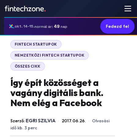
49
Fedezd fel
okt. 14-15.
normál ár:
nap
FINTECH STARTUPOK
NEMZETKÖZI FINTECH STARTUPOK
ÖSSZES CIKK
Így épít közösséget a
vagány digitális bank.
Nem elég a Facebook
EGRI SZILVIA
Szerző:
·
2017.06.26.
·
Olvasási
idő kb. 3 perc