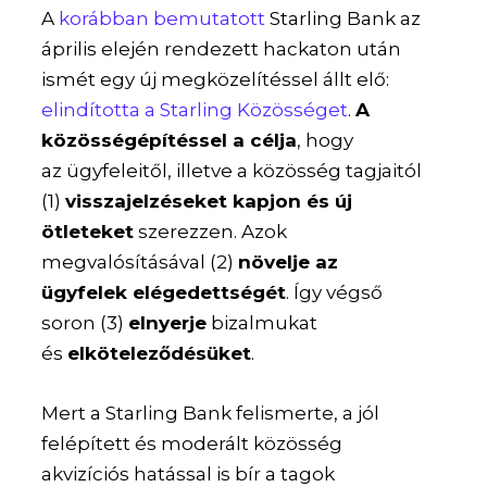
A
korábban bemutatott
Starling Bank az
április elején rendezett hackaton után
ismét egy új megközelítéssel állt elő:
elindította a Starling Közösséget
.
A
közösségépítéssel a célja
, hogy
az ügyfeleitől, illetve a közösség tagjaitól
(1)
visszajelzéseket kapjon és új
ötleteket
szerezzen. Azok
megvalósításával (2)
növelje az
ügyfelek elégedettségét
. Így végső
soron (3)
elnyerje
bizalmukat
és
elköteleződésüket
.
Mert a Starling Bank felismerte, a jól
felépített és moderált közösség
akvizíciós hatással
is bír a tagok