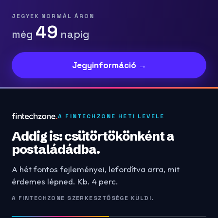
JEGYEK NORMÁL ÁRON
49
még
napig
Jegyinformáció →
A FINTECHZONE HETI LEVELE
Addig is: csütörtökönként a
postaládádba.
A hét fontos fejleményei, lefordítva arra, mit
érdemes lépned. Kb. 4 perc.
A FINTECHZONE SZERKESZTŐSÉGE KÜLDI.