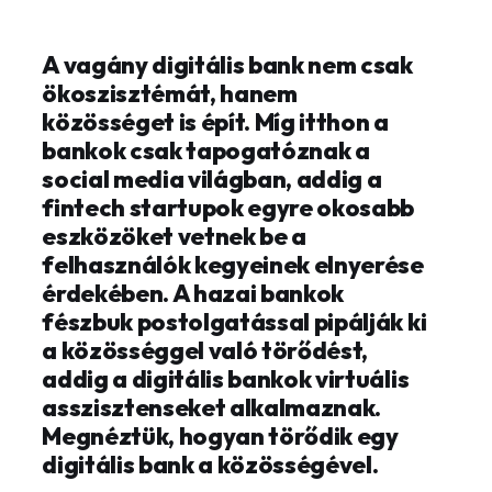
A vagány digitális bank nem csak
ökoszisztémát, hanem
közösséget is épít. Míg itthon a
bankok csak tapogatóznak a
social media világban, addig a
fintech startupok egyre okosabb
eszközöket vetnek be a
felhasználók kegyeinek elnyerése
érdekében. A hazai bankok
fészbuk postolgatással pipálják ki
a közösséggel való törődést,
addig a digitális bankok virtuális
asszisztenseket alkalmaznak.
Megnéztük, hogyan törődik egy
digitális bank a közösségével.