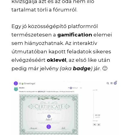
kivizsgálja azt és az oda nem illő
tartalmat törli a fórumról.
Egy jó közösségépítő platformról
természetesen a
gamification
elemei
sem hiányozhatnak. Az interaktív
útmutatóban kapott feladatok sikeres
elvégzéséért
oklevél
, az első like után
pedig már jelvény
(aka
badge
)
jár. 🙂