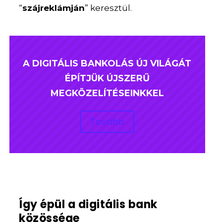
“
szájreklámján
” keresztül.
A DIGITÁLIS BANKOLÁS ÚJ VILÁGÁT
ÉPÍTJÜK ÚJSZERŰ
MEGKÖZELÍTÉSEINKKEL
Tovább
Így épül a digitális bank
közössége