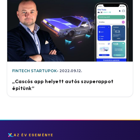
FINTECH STARTUPOK
2022.09.12.
„Cascós app helyett autós szuperappot
építünk”
AZ ÉV ESEMÉNYE