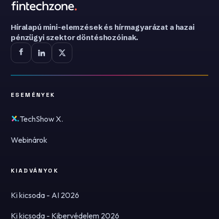
Híralapú mini-elemzések és hírmagyarázat a hazai
pénzügyi szektor döntéshozóinak.
ESEMÉNYEK
TechShow X.
Webinárok
KIADVÁNYOK
Ki kicsoda - AI 2026
Ki kicsoda - Kibervédelem 2026