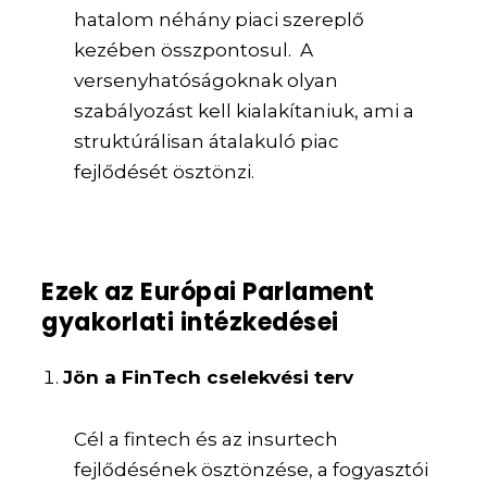
hatalom néhány piaci szereplő
kezében összpontosul. A
versenyhatóságoknak olyan
szabályozást kell kialakítaniuk, ami a
struktúrálisan átalakuló piac
fejlődését ösztönzi.
Ezek az Európai Parlament
gyakorlati intézkedései
Jön a FinTech cselekvési terv
Cél a fintech és az insurtech
fejlődésének ösztönzése, a fogyasztói