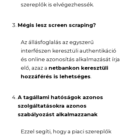
szereplők is elvégezhessék.
Mégis lesz screen scraping?
Az állásfoglalás az egyszerű
interfészen keresztüli authentikáció
és online azonosítás alkalmazását írja
elő, azaz a
netbankon keresztüli
hozzáférés is lehetséges
.
A tagállami hatóságok azonos
szolgáltatásokra azonos
szabályozást alkalmazzanak
Ezzel segíti, hogy a piaci szereplők