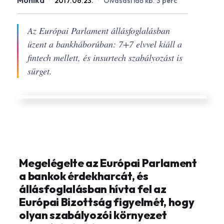
Monika
·
2017.06.23.
·
Olvasási idő kb. 3 perc
Az Európai Parlament állásfoglalásban
üzent a bankháborúban: 7+7 elvvel kiáll a
fintech mellett, és insurtech szabályozást is
sürget.
Megelégelte az Európai Parlament
a bankok érdekharcát, és
állásfoglalásban hívta fel az
Európai Bizottság figyelmét, hogy
olyan szabályozói környezet