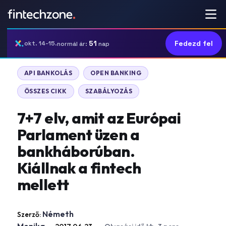
51
Fedezd fel
okt. 14-15.
normál ár:
nap
API BANKOLÁS
OPEN BANKING
ÖSSZES CIKK
SZABÁLYOZÁS
7+7 elv, amit az Európai
Parlament üzen a
bankháborúban.
Kiállnak a fintech
mellett
Németh
Szerző: