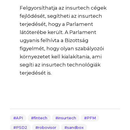
Felgyorsíthatja az insurtech cégek
fejlődését, segítheti az insurtech
terjedését, hogy a Parlament
látóterébe került. A Parlament
ugyanis felhívta a Bizottság
figyelmét, hogy olyan szabályozói
környezetet kell kialakítania, ami
segíti az insurtech technológiák
terjedését is.
API
fintech
insurtech
PFM
PSD2
robovisor
sandbox