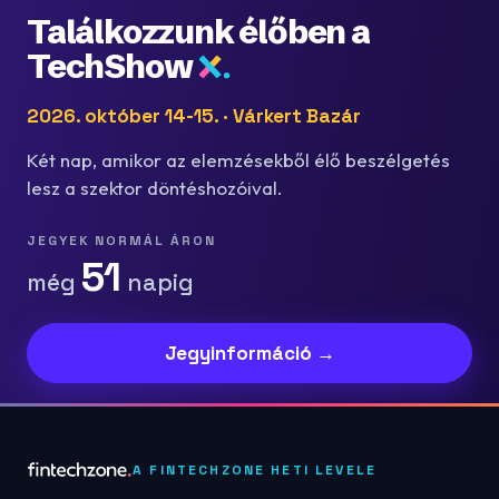
Találkozzunk élőben a
TechShow
2026. október 14-15. · Várkert Bazár
Két nap, amikor az elemzésekből élő beszélgetés
lesz a szektor döntéshozóival.
JEGYEK NORMÁL ÁRON
51
még
napig
Jegyinformáció →
A FINTECHZONE HETI LEVELE