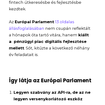
fintech útkeresésbe és fejlesztésbe
kezdtek.
Az
Európai Parlament
13 oldalas
állásfoglalásában
nem csupán reflektált
a hónapok óta tartó vitára, hanem
kiállt
a pénzügyi piac digitális fejlesztése
mellett
. Sőt, kitűzte a következő néhány
év feladatait is.
Így látja az Európai Parlament
Legyen szabvány az API-ra, de az ne
legyen versenykorlátozó eszköz