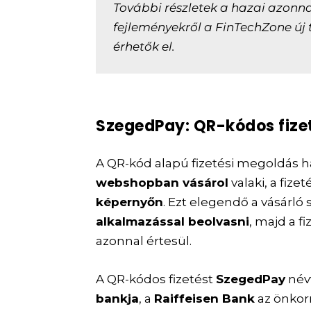
További részletek a hazai azonnali
fejleményekről a FinTechZone új
érhetők el.
SzegedPay: QR-kódos fize
A QR-kód alapú fizetési megoldás h
webshopban vásárol
valaki, a fi
képernyőn
. Ezt elegendő a vásárló 
alkalmazással beolvasni
, majd a f
azonnal értesül.
A QR-kódos fizetést
SzegedPay
névv
bankja
, a
Raiffeisen Bank
az önkor