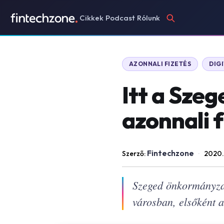
Cikkek
Podcast
Rólunk
AZONNALI FIZETÉS
DIG
Itt a Sze
azonnali 
Fintechzone
Szerző:
·
2020.
Szeged önkormányzata
városban, elsőként a