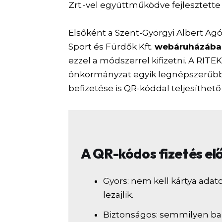
Zrt.-vel együttműködve fejlesztette 
Elsőként a Szent-Györgyi Albert Ag
Sport és Fürdők Kft.
webáruházában 
ezzel a módszerrel kifizetni. A RITEK 
önkormányzat egyik legnépszerűbb 
befizetése is QR-kóddal teljesíthető
A QR-kódos fizetés el
Gyors: nem kell kártya adato
lezajlik.
Biztonságos: semmilyen ba