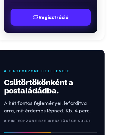
Regisztráció
A FINTECHZONE HETI LEVELE
Csütörtökönként a
postaládádba.
A hét fontos fejleményei, lefordítva
arra, mit érdemes lépned. Kb. 4 perc.
A FINTECHZONE SZERKESZTŐSÉGE KÜLDI.