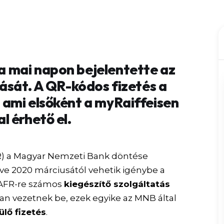
 mai napon bejelentette az
ását. A QR-kódos fizetés a
ami elsőként a myRaiffeisen
l érhető el.
) a Magyar Nemzeti Bank döntése
ve 2020 márciusától vehetik igénybe a
 AFR-re számos
kiegészítő szolgáltatás
an vezetnek be, ezek egyike az MNB által
lő fizetés
.