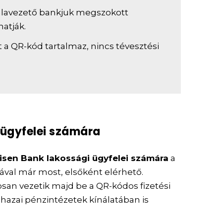
mlavezető bankjuk megszokott
atják.
 a QR-kód tartalmaz, nincs tévesztési
k ügyfelei számára
eisen Bank lakossági ügyfelei számára
a
ával már most, elsőként elérhető.
san vezetik majd be a QR-kódos fizetési
hazai pénzintézetek kínálatában is