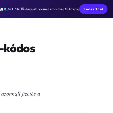
ow
50
okt. 14-15.
Fedezd fel
Jegyek normál áron még
napig
R-kódos
azonnali fizetés a