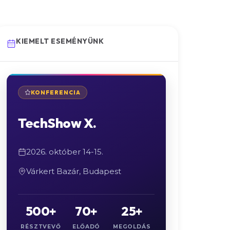
KIEMELT ESEMÉNYÜNK
KONFERENCIA
TechShow X.
2026. október 14-15.
Várkert Bazár, Budapest
500+
70+
25+
RÉSZTVEVŐ
ELŐADÓ
MEGOLDÁS