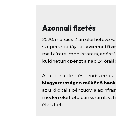
Azonnali fizetés
2020. március 2-án elérhetővé v
szupersztrádája, az
azonnali fiz
mail címre, mobilszámra, adószá
küldhetünk pénzt a nap 24 órájá
Az azonnali fizetési rendszerhez 
Magyarországon működő bankna
az új digitális pénzügyi alapinfr
módon elérhető bankszámlával r
élvezheti.