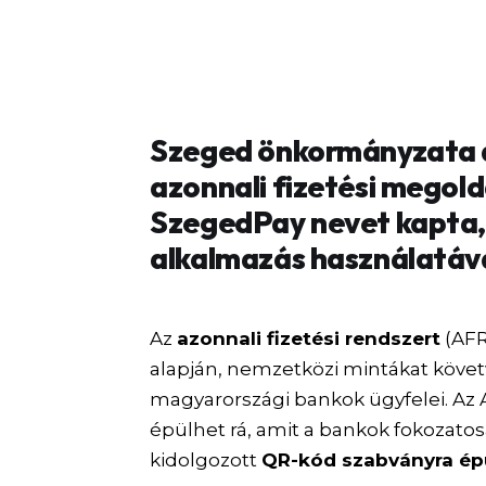
Szeged önkormányzata a
azonnali fizetési megold
SzegedPay nevet kapta, 
alkalmazás használatáva
Az
azonnali fizetési rendszert
(AFR
alapján, nemzetközi mintákat követ
magyarországi bankok ügyfelei. Az
épülhet rá, amit a bankok fokozatos
kidolgozott
QR-kód szabványra épü