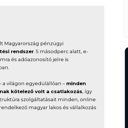
ált Magyarország pénzügyi
etési rendszer
. 5 másodperc alatt, e-
mra és adóazonosító jelre is
ban.
– a világon egyedülállóan –
minden
k kötelező volt a csatlakozás
, így
astruktúra szolgáltatásait minden, online
endelkező magyar lakos és vállalkozás