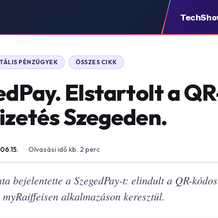
TechSh
ITÁLIS PÉNZÜGYEK
ÖSSZES CIKK
gedPay. Elstartolt a Q
fizetés Szegeden.
06.15.
·
Olvasási idő kb. 2 perc
 bejelentette a SzegedPay-t: elindult a QR-kódos 
 myRaiffeisen alkalmazáson keresztül.