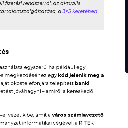
 fizetési rendszerről, az aktuális
 tartalomszolgáltatása, a
3×3 keretében
tés
asználata egyszerű: ha például egy
zetés megkezdéséhez egy
kód jelenik meg a
saját okostelefonjára telepített
banki
izetést jóváhagyni – amiről a kereskedő
el vezetik be, amit a
város számlavezető
mányzat informatikai cégével, a RITEK