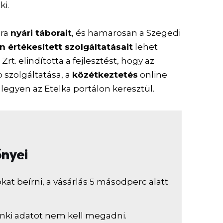
ki.
óra
nyári táborait
, és hamarosan a Szegedi
értékesített szolgáltatásait
lehet
Zrt. elindította a fejlesztést, hogy az
szolgáltatása, a
közétkeztetés
online
 legyen az Etelka portálon keresztül.
őnyei
kat beírni, a vásárlás 5 másodperc alatt
nki adatot nem kell megadni.