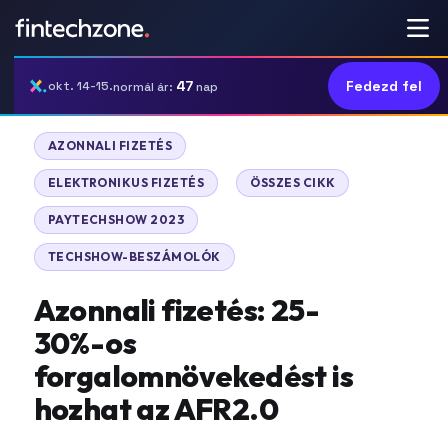
47
Fedezd fel
okt. 14-15.
normál ár:
nap
|
AZONNALI FIZETÉS
|
|
ELEKTRONIKUS FIZETÉS
ÖSSZES CIKK
|
PAYTECHSHOW 2023
TECHSHOW-BESZÁMOLÓK
Azonnali fizetés: 25-
30%-os
forgalomnövekedést is
hozhat az AFR2.0