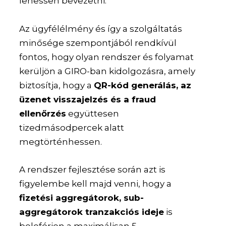
lehessen bevezetni.
Az ügyfélélmény és így a szolgáltatás
minősége szempontjából rendkívül
fontos, hogy olyan rendszer és folyamat
kerüljön a GIRO-ban kidolgozásra, amely
biztosítja, hogy a
QR-kód generálás, az
üzenet visszajelzés és a fraud
ellenőrzés
együttesen
tizedmásodpercek alatt
megtörténhessen.
A rendszer fejlesztése során azt is
figyelembe kell majd venni, hogy a
fizetési aggregátorok, sub-
aggregátorok tranzakciós ideje
is
beleférjen a maximálisan 5