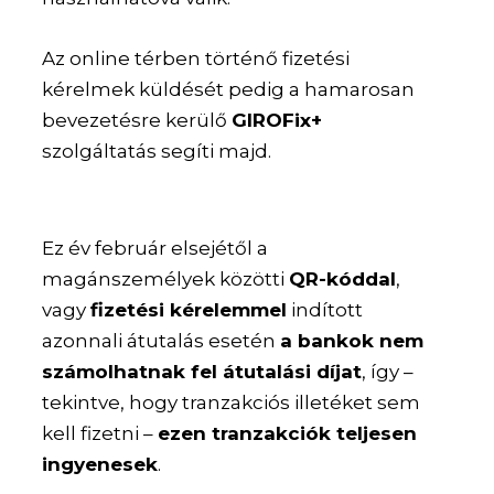
Az online térben történő fizetési
kérelmek küldését pedig a hamarosan
bevezetésre kerülő
GIROFix+
szolgáltatás segíti majd.
Ez év február elsejétől a
magánszemélyek közötti
QR-kóddal
,
vagy
fizetési kérelemmel
indított
azonnali átutalás esetén
a bankok nem
számolhatnak fel átutalási díjat
, így –
tekintve, hogy tranzakciós illetéket sem
kell fizetni –
ezen tranzakciók teljesen
ingyenesek
.