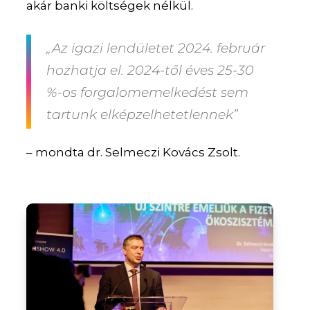
akár banki költségek nélkül.
„Az igazi lendületet 2024. február
hozhatja el. 2024-től éves 25-30
%-os forgalomemelkedést sem
tartunk elképzelhetetlennek”
– mondta dr. Selmeczi Kovács Zsolt.