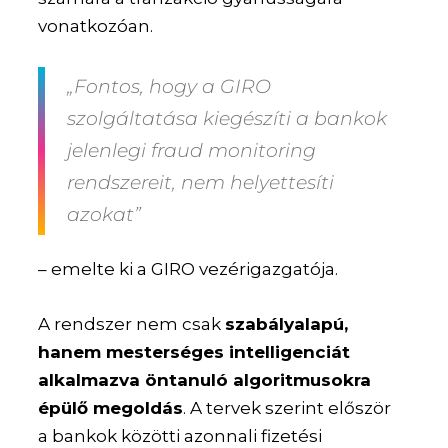
vonatkozóan.
„Fontos, hogy a GIRO
szolgáltatása kiegészíti a bankok
jelenlegi fraud monitoring
rendszereit, nem helyettesíti
azokat”
– emelte ki a GIRO vezérigazgatója.
A rendszer nem csak
szabályalapú,
hanem mesterséges intelligenciát
alkalmazva öntanuló algoritmusokra
épülő megoldás
. A tervek szerint először
a bankok közötti azonnali fizetési