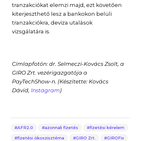
tranzakciókat elemzi majd, ezt követően
kiterjeszthető lesz a bankokon belüli
tranzakciókra, deviza utalások
vizsgálatára is.
Címlapfotón: dr. Selmeczi-Kovács Zsolt, a
GIRO Zrt. vezérigazgatója a
PayTechShow-n. (Készítette: Kovács
Dávid,
Instagram
)
AFR2.0
azonnali fizetés
fizetési kérelem
fizetési ökoszisztéma
GIRO Zrt.
GIROFix