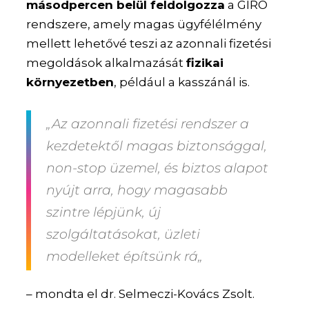
másodpercen belül feldolgozza
a GIRO
rendszere, amely magas ügyfélélmény
mellett lehetővé teszi az azonnali fizetési
megoldások alkalmazását
fizikai
környezetben
, például a kasszánál is.
„Az azonnali fizetési rendszer a
kezdetektől magas biztonsággal,
non-stop üzemel, és biztos alapot
nyújt arra, hogy magasabb
szintre lépjünk, új
szolgáltatásokat, üzleti
modelleket építsünk rá„
– mondta el dr. Selmeczi-Kovács Zsolt.