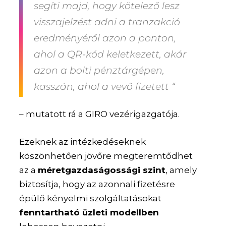
segíti majd, hogy kötelező lesz
visszajelzést adni a tranzakció
eredményéről azon a ponton,
ahol a QR-kód keletkezett, akár
azon a bolti pénztárgépen,
kasszán, ahol a vevő fizetett “
– mutatott rá a GIRO vezérigazgatója.
Ezeknek az intézkedéseknek
köszönhetően jövőre megteremtődhet
az a
méretgazdaságossági szint
, amely
biztosítja, hogy az azonnali fizetésre
épülő kényelmi szolgáltatásokat
fenntartható üzleti modellben