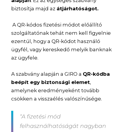
alapján
. Ez az egységes szabvány
biztosítja majd az
átjárhatóságot.
A QR-kódos fizetési módot előállító
szolgáltatónak tehát nem kell figyelnie
ezentúl, hogy a QR-kódot használó
ügyfél, vagy kereskedő melyik banknak
az ügyfele.
A szabvány alapján a GIRO a
QR-kódba
beépít egy biztonsági elemet
,
amelynek eredményeként tovább
csökken a visszaélés valószínűsége.
“A fizetési mód
felhasználhatóságát nagyban