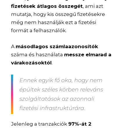
fizetések átlagos összegét
, ami azt
mutatja, hogy kis összegű fizetésekre
még nem használják ezt a fizetési
formát a felhasználók.
A
másodlagos számlaazonosítók
száma és használata
messze elmarad a
várakozásoktól
.
Ennek egyik fő oka, hogy nem
épültek széles körben releváns
szolgáltatások az azonnali
fizetési infrastruktúrára.
Jelenleg a tranzakciók
97%-át 2