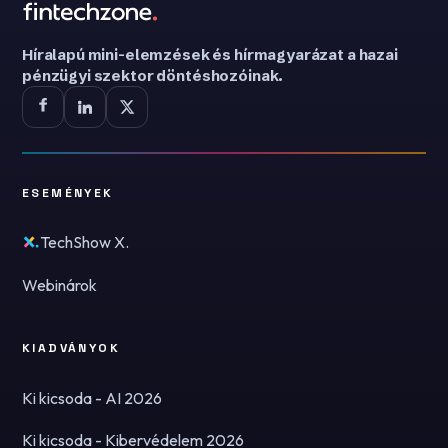
Híralapú mini-elemzések és hírmagyarázat a hazai
pénzügyi szektor döntéshozóinak.
ESEMÉNYEK
TechShow X.
Webinárok
KIADVÁNYOK
Ki kicsoda - AI 2026
Ki kicsoda - Kibervédelem 2026