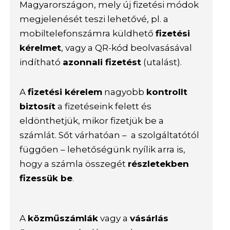
Magyarországon, mely új fizetési módok
megjelenését teszi lehetővé, pl. a
mobiltelefonszámra küldhető
fizetési
kérelmet
, vagy a QR-kód beolvasásával
indítható
azonnali fizetést
(utalást).
A
fizetési kérelem
nagyobb
kontrollt
biztosít
a fizetéseink felett és
eldönthetjük, mikor fizetjük be a
számlát. Sőt várhatóan – a szolgáltatótól
függően – lehetőségünk nyílik arra is,
hogy a számla összegét
részletekben
fizessük be
.
A
közműszámlák
vagy a
vásárlás