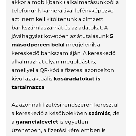
akkor a mobil(banki) alkalmazásunkból a
telefonunk kamerájával lefényképezve
azt, nem kell kitöltenünk a címzett
bankszámlaszámát és az adatokat. A
jóváhagyást követően az átutalásunk
5
másodpercen belül
megjelenik a
kereskedő bankszámláján. A kereskedő
alkalmazhat olyan megoldást is,
amellyel a QR-kód a fizetési azonosítón
kívül az aktuális
kosáradatokat is
tartalmazza
.
Az azonnali fizetési rendszeren keresztül
a kereskedő a későbbiekben
számlát
, de
a
garancialevelet
is egyetlen
üzenetben, a fizetési kérelemben is