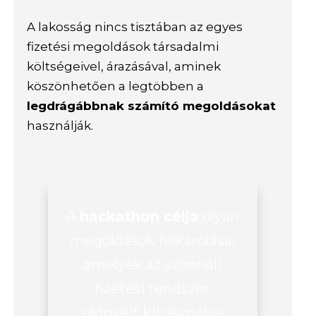
A lakosság nincs tisztában az egyes
fizetési megoldások társadalmi
költségeivel, árazásával, aminek
köszönhetően a legtöbben a
legdrágábbnak számító megoldásokat
használják.
A
hackathon célja
olyan
megoldások felkarolása,
amelyek az azonnali
fizetési rendszer
előnyeit kihasználva