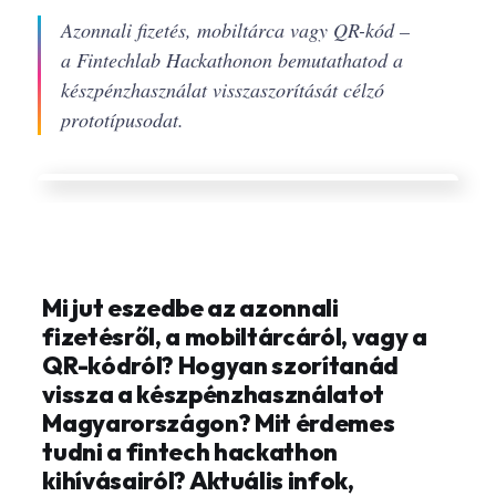
Azonnali fizetés, mobiltárca vagy QR-kód –
a Fintechlab Hackathonon bemutathatod a
készpénzhasználat visszaszorítását célzó
prototípusodat.
Mi jut eszedbe az azonnali
fizetésről, a mobiltárcáról, vagy a
QR-kódról? Hogyan szorítanád
vissza a készpénzhasználatot
Magyarországon? Mit érdemes
tudni a fintech hackathon
kihívásairól? Aktuális infok,