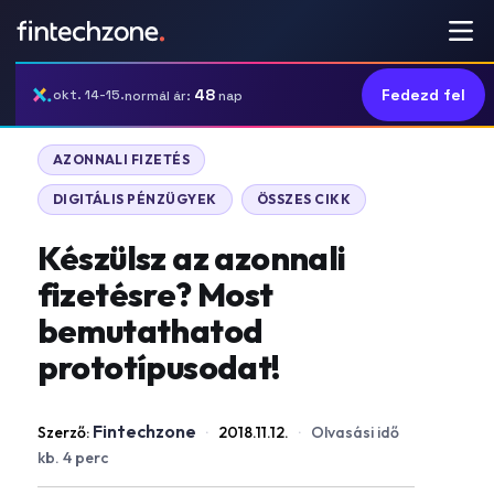
48
Fedezd fel
okt. 14-15.
normál ár:
nap
AZONNALI FIZETÉS
DIGITÁLIS PÉNZÜGYEK
ÖSSZES CIKK
Készülsz az azonnali
fizetésre? Most
bemutathatod
prototípusodat!
Fintechzone
Szerző:
·
2018.11.12.
·
Olvasási idő
kb. 4 perc