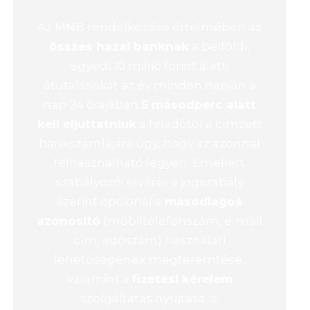
Az MNB rendelkezése értelmében az
összes hazai banknak
a belföldi,
egyedi 10 millió forint alatti
átutalásokat az év minden napján a
nap 24 órájában
5 másodperc alatt
kell eljuttatniuk
a feladótól a címzett
bankszámlájára úgy, hogy az azonnal
felhasználható legyen. Emellett
szabályozói elvárás a jogszabály
szerint opcionális
másodlagos
azonosító
(mobiltelefonszám, e-mail
cím, adószám) használati
lehetőségének megteremtése,
valamint a
fizetési kérelem
szolgáltatás nyújtása is.