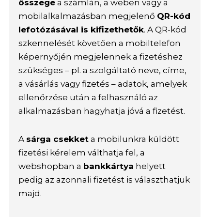
összege
a számlán, a weben vagy a
mobilalkalmazásban megjelenő
QR-kód
lefotózásával is kifizethetők
. A QR-kód
szkennelését követően a mobiltelefon
képernyőjén megjelennek a fizetéshez
szükséges – pl. a szolgáltató neve, címe,
a vásárlás vagy fizetés – adatok, amelyek
ellenőrzése után a felhasználó az
alkalmazásban hagyhatja jóvá a fizetést.
A
sárga csekket
a mobilunkra küldött
fizetési kérelem válthatja fel, a
webshopban a
bankkártya
helyett
pedig az azonnali fizetést is választhatjuk
majd.