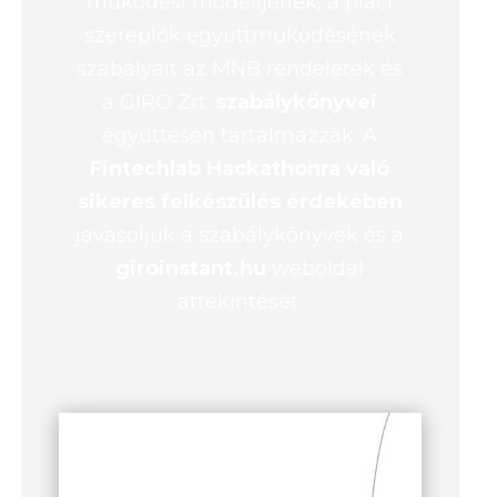
működési modelljének, a piaci
szereplők együttműködésének
szabályait az MNB rendeletek és
a GIRO Zrt.
szabálykönyvei
együttesen tartalmazzák. A
Fintechlab Hackathonra való
sikeres felkészülés érdekében
javasoljuk a szabálykönyvek és a
giroinstant.hu
weboldal
áttekintését: