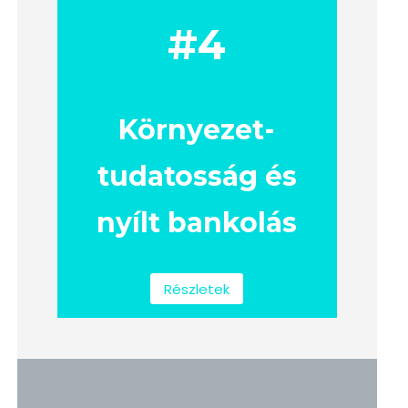
#4
Környezet-
tudatosság és
nyílt bankolás
Részletek