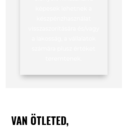
képesek lehetnek a
készpénzhasználat
visszaszorítására és/vagy
a lakosság, a vállalatok
számára plusz értéket
teremtenek.
VAN ÖTLETED,