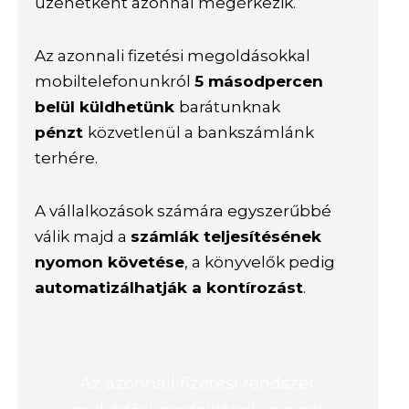
üzenetként azonnal megérkezik.
Az azonnali fizetési megoldásokkal
mobiltelefonunkról
5 másodpercen
belül küldhetünk
barátunknak
pénzt
közvetlenül a bankszámlánk
terhére.
A vállalkozások számára egyszerűbbé
válik majd a
számlák teljesítésének
nyomon követése
, a könyvelők pedig
automatizálhatják a kontírozást
.
Az azonnali fizetési rendszer