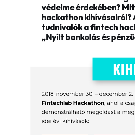
védelme érdekében? Mit 
hackathon kihívásairól? 
tudnivalók a fintech ha
„Nyílt bankolás és pénz
KIH
2018. november 30. – december 2.
Fintechlab Hackathon
, ahol a cs
demonstrálható megoldást a meghi
idei évi kihívások: