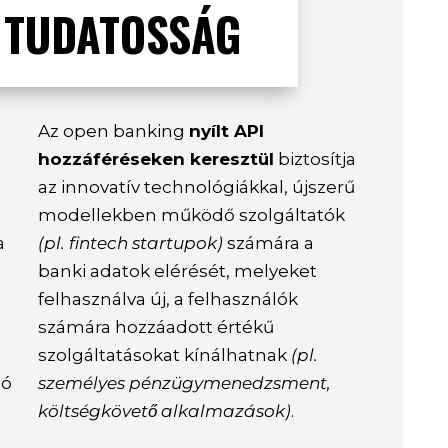
 TUDATOSSÁG
Az open banking
nyílt API
hozzáféréseken keresztül
biztosítja
az innovatív technológiákkal, újszerű
modellekben működő szolgáltatók
a
(pl. fintech startupok)
számára a
banki adatok elérését, melyeket
felhasználva új, a felhasználók
számára hozzáadott értékű
szolgáltatásokat kínálhatnak
(pl.
zó
személyes pénzügymenedzsment,
költségkövető alkalmazások)
.