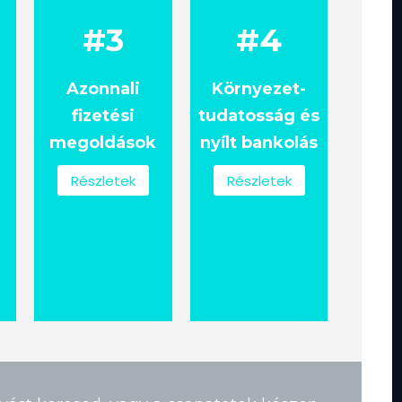
#3
#4
Azonnali
Környezet-
fizetési
tudatosság és
megoldások
nyílt bankolás
Részletek
Részletek