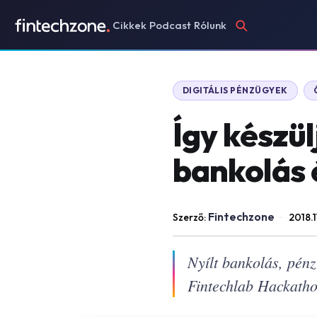
Cikkek
Podcast
Rólunk
DIGITÁLIS PÉNZÜGYEK
Így készül
bankolás 
Fintechzone
Szerző:
·
2018.1
Nyílt bankolás, pénz
Fintechlab Hackatho