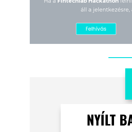
Ha a
Fintechlab Hackathon
felh
áll a jelentkezésre,
Felhívás
NYÍLT B