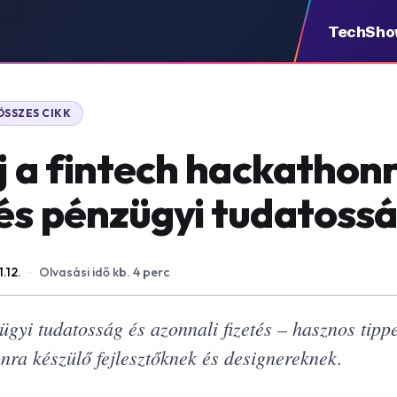
TechSh
ÖSSZES CIKK
j a fintech hackathonr
és pénzügyi tudatoss
1.12.
·
Olvasási idő kb. 4 perc
ügyi tudatosság és azonnali fizetés – hasznos tipp
nra készülő fejlesztőknek és designereknek.