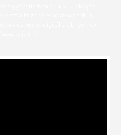
s a gyakorlatban a – PSD2 alapján
ellett a közhiteles adatbázisok, a
datok és egyéb digitális lábnyomok
ását is jelenti.