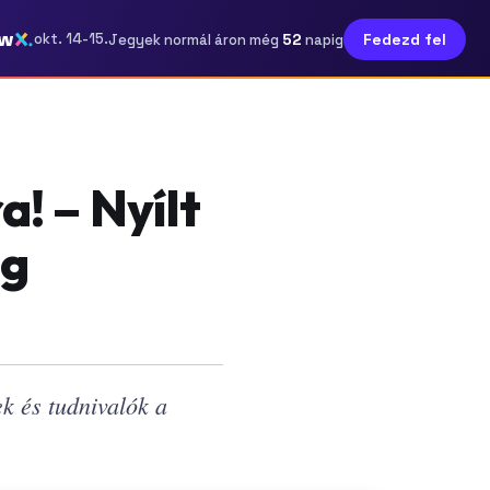
ow
52
okt. 14-15.
Fedezd fel
Jegyek normál áron még
napig
a! – Nyílt
ág
ek és tudnivalók a