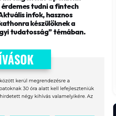
érdemes tudni a fintech
Aktuális infok, hasznos
ckathonra készülőknek a
ügyi tudatosság” témában.
ÍVÁSOK
 között kerül megrendezésre a
apatoknak 30 óra alatt kell lefejleszteniük
rdetett négy kihívás valamelyikére. Az