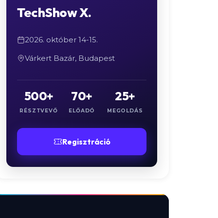
TechShow X.
2026. október 14-15.
Várkert Bazár, Budapest
500+
70+
25+
RÉSZTVEVŐ
ELŐADÓ
MEGOLDÁS
Regisztráció