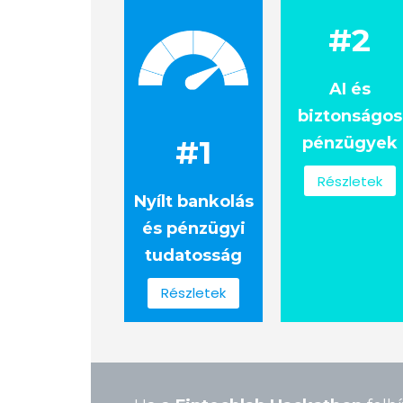
#2
AI és
biztonságos
#1
pénzügyek
Részletek
Nyílt bankolás
és pénzügyi
tudatosság
Részletek