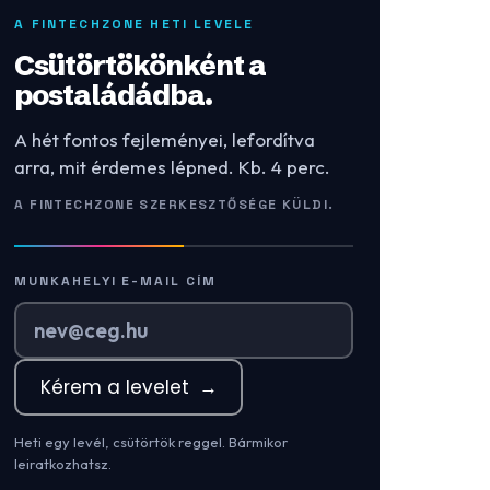
A FINTECHZONE HETI LEVELE
Csütörtökönként a
postaládádba.
A hét fontos fejleményei, lefordítva
arra, mit érdemes lépned. Kb. 4 perc.
A FINTECHZONE SZERKESZTŐSÉGE KÜLDI.
MUNKAHELYI E-MAIL CÍM
Kérem a levelet
→
Heti egy levél, csütörtök reggel. Bármikor
leiratkozhatsz.