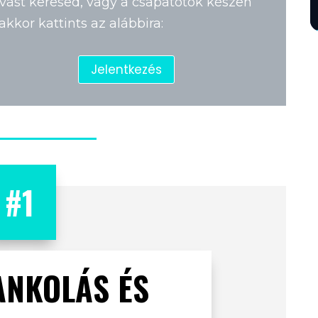
ívást keresed, vagy a csapatotok készen
 akkor kattints az alábbira:
Jelentkezés
#1
ANKOLÁS ÉS