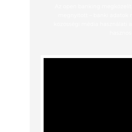
Az open banking megközelíté
megnyitott – banki adatok m
közösségi média használati a
hasznosít