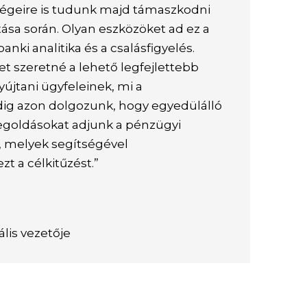
égeire is tudunk majd támaszkodni
ása során. Olyan eszközöket ad ez a
nki analitika és a csalásfigyelés.
t szeretné a lehető legfejlettebb
yújtani ügyfeleinek, mi a
ig azon dolgozunk, hogy egyedülálló
egoldásokat adjunk a pénzügyi
, melyek segítségével
zt a célkitűzést.”
ális vezetője