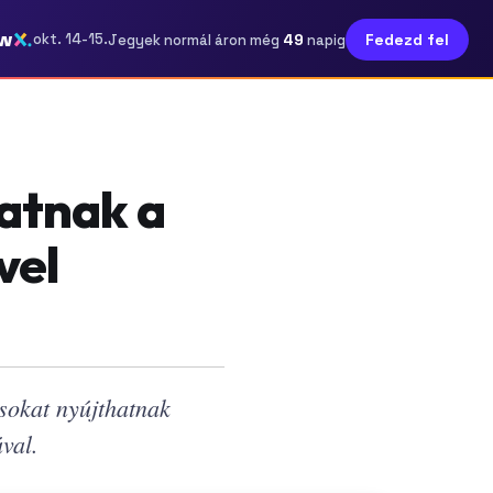
w
49
okt. 14-15.
Fedezd fel
Jegyek normál áron még
napig
atnak a
vel
sokat nyújthatnak
val.