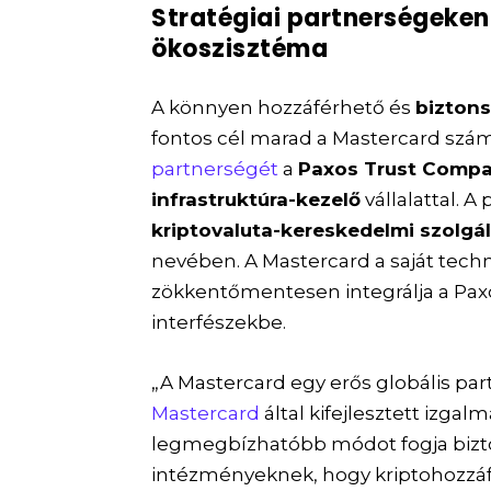
Stratégiai partnerségeken 
ökoszisztéma
A könnyen hozzáférhető és
biztons
fontos cél marad a Mastercard szá
partnerségét
a
Paxos Trust Comp
infrastruktúra-kezelő
vállalattal. A
kriptovaluta-kereskedelmi szolgá
nevében. A Mastercard a saját techn
zökkentőmentesen integrálja a Paxo
interfészekbe.
„A Mastercard egy erős globális part
Mastercard
által kifejlesztett izga
legmegbízhatóbb módot fogja bizt
intézményeknek, hogy kriptohozzáfé