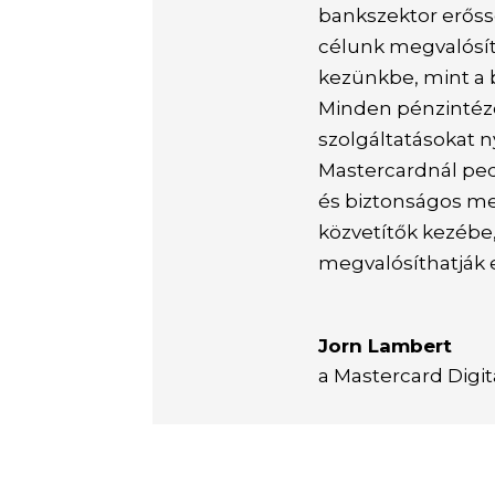
bankszektor erőss
célunk megvalósít
kezünkbe, mint a ba
Minden pénzintéze
szolgáltatásokat n
Mastercardnál ped
és biztonságos m
közvetítők kezébe
megvalósíthatják e
Jorn Lambert
a Mastercard Digit