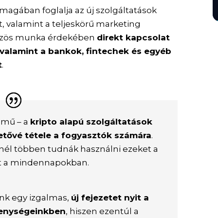
 magában foglalja az új szolgáltatások
 valamint a teljeskörű marketing
 közös munka érdekében
direkt kapcsolat
 valamint a bankok, fintechek és egyéb
t
.
lmű – a
kripto alapú szolgáltatások
hetővé tétele a fogyasztók számára
.
nél többen tudnák használni ezeket a
et a mindennapokban.
nk egy izgalmas,
új fejezetet nyit a
kenységeinkben
, hiszen ezentúl a