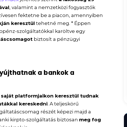
ával
, valamint a nemzetközi fogyasztók
 szívesen fektetne be a piacon, amennyiben
ján keresztül
tehetné meg. * Éppen
topénz-szolgáltatókkal karöltve egy
tatáscsomagot
biztosít a pénzügyi
nyújthatnak a bankok a
 saját platformjaikon keresztül tudnak
utákkal kereskedni
. A teljeskörű
lgáltatáscsomag részét képezi majd a
banki kirpto-szolgáltatás biztosan
meg fog