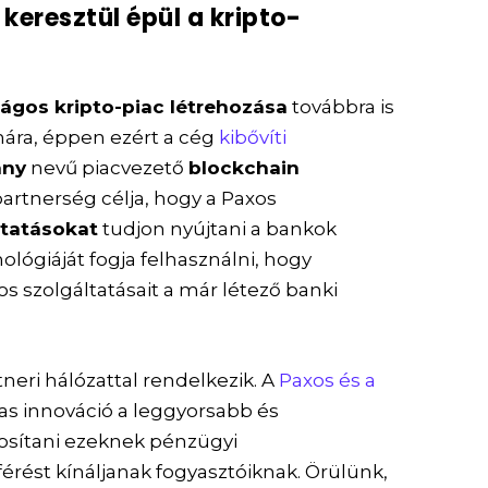
keresztül épül a kripto-
ágos kripto-piac létrehozása
továbbra is
mára, éppen ezért a cég
kibővíti
any
nevű piacvezető
blockchain
 partnerség célja, hogy a Paxos
ltatásokat
tudjon nyújtani a bankok
ológiáját fogja felhasználni, hogy
s szolgáltatásait a már létező banki
neri hálózattal rendelkezik. A
Paxos és a
lmas innováció a leggyorsabb és
osítani ezeknek pénzügyi
rést kínáljanak fogyasztóiknak. Örülünk,