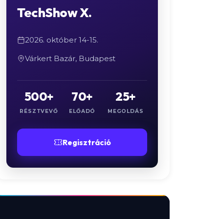
TechShow X.
2026. október 14-15.
Várkert Bazár, Budapest
500+
70+
25+
RÉSZTVEVŐ
ELŐADÓ
MEGOLDÁS
Regisztráció