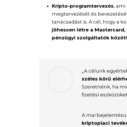
Kripto-programtervezés
, ami
megtervezését és bevezetését,
tanácsadást is. A cél, hogy a
jöhessen létre a Mastercard,
pénzügyi szolgáltatók közöt
„A célunk egyérte
széles körű elér
Szeretnénk, ha mi
fizetési eszközök
A mai bejelentésü
kriptopiaci tevé