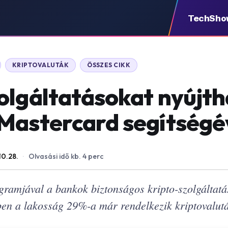
TechSho
KRIPTOVALUTÁK
ÖSSZES CIKK
olgáltatásokat nyújth
Mastercard segítségé
10.28.
·
Olvasási idő kb. 4 perc
gramjával a bankok biztonságos kripto-szolgáltatá
ben a lakosság 29%-a már rendelkezik kriptovalutá