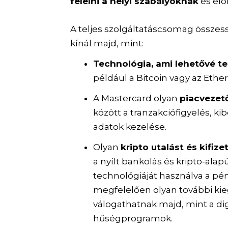
felelni a helyi szabályoknak
és elő
A teljes szolgáltatáscsomag össze
kínál majd, mint:
Technológia, ami lehetővé te
például a Bitcoin vagy az Eth
A Mastercard olyan
piacvezet
között a tranzakciófigyelés, ki
adatok kezelése.
Olyan
kripto utalást és kifiz
a nyílt bankolás és kripto-ala
technológiáját használva a pé
megfelelően olyan további kie
válogathatnak majd, mint a dig
hűségprogramok.