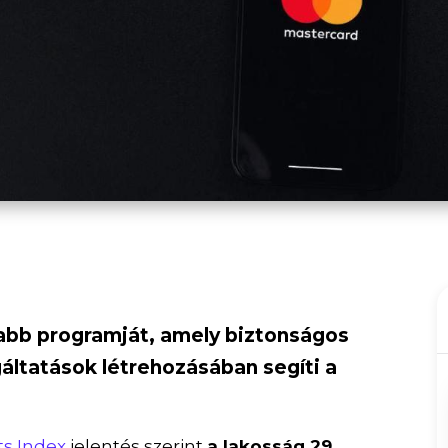
abb programját, amely biztonságos
áltatások létrehozásában segíti a
s Index
jelentés szerint
a lakosság 29