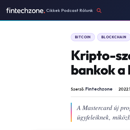
Cikkek
Podcast
Rólunk
BITCOIN
BLOCKCHAIN
Kripto-sz
bankok a 
Fintechzone
Szerző:
·
2022.
A Mastercard új pro
ügyfeleiknek, miköz