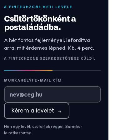
A FINTECHZONE HETI LEVELE
Csütörtökönként a
postaládádba.
A hét fontos fejleményei, lefordítva
arra, mit érdemes lépned. Kb. 4 perc.
A FINTECHZONE SZERKESZTŐSÉGE KÜLDI.
MUNKAHELYI E-MAIL CÍM
Kérem a levelet
→
Heti egy levél, csütörtök reggel. Bármikor
leiratkozhatsz.