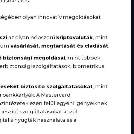
írásoknak is.
sségében olyan innovatív megoldásokat
szi
az olyan népszerű
kriptovaluták
, mint
erum
vásárlását, megtartását és eladását
.
ő biztonsági megoldásai
, mint többek
berbiztonsági szolgáltatások, biometrikus
etéseket biztosító szolgáltatásokat
, mint
pú bankkártyák. A Mastercard
nzintézetek ezen felül egyéni igényeiknek
gészítő szolgáltatásokat közül
itális nyugták használata és a