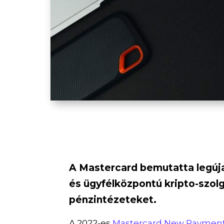
A Mastercard bemutatta legúj
és ügyfélközpontú kripto-szolg
pénzintézeteket.
A 2022-es
Mastercard New Payment