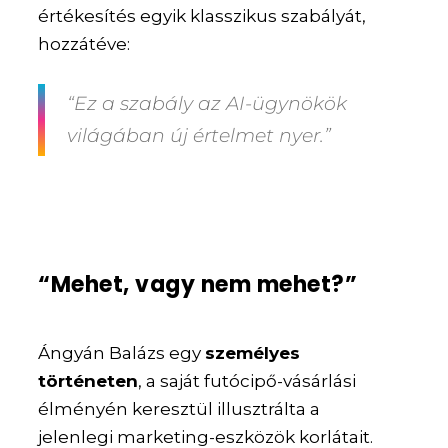
értékesítés egyik klasszikus szabályát,
hozzátéve:
“Ez a szabály az AI-ügynökök
világában új értelmet nyer.”
“Mehet, vagy nem mehet?”
Ángyán Balázs egy
személyes
történeten
, a saját futócipő-vásárlási
élményén keresztül illusztrálta a
jelenlegi marketing-eszközök korlátait.