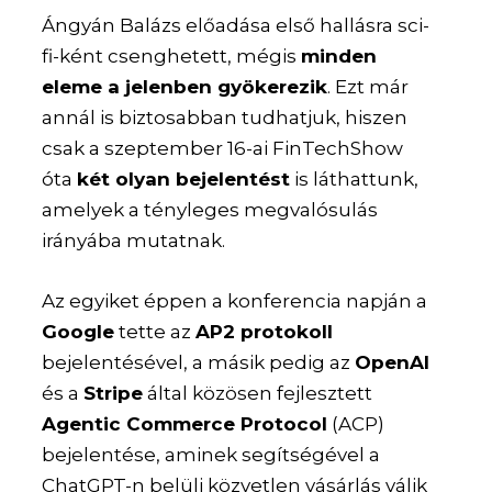
Ángyán Balázs előadása első hallásra sci-
fi-ként csenghetett, mégis
minden
eleme a jelenben gyökerezik
. Ezt már
annál is biztosabban tudhatjuk, hiszen
csak a szeptember 16-ai FinTechShow
óta
két olyan bejelentést
is láthattunk,
amelyek a tényleges megvalósulás
irányába mutatnak.
Az egyiket éppen a konferencia napján a
Google
tette az
AP2 protokoll
bejelentésével, a másik pedig az
OpenAI
és a
Stripe
által közösen fejlesztett
Agentic Commerce Protocol
(ACP)
bejelentése, aminek segítségével a
ChatGPT-n belüli közvetlen vásárlás válik