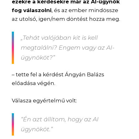
ezekre a kérdésekre már az AI-ügynök
fog válaszolni
, és az ember mindössze
az utolsó, igen/nem döntést hozza meg.
„Tehát valójában kit is kell
megtalálni? Engem vagy az AI-
ügynököt?”
– tette fel a kérdést Ángyán Balázs
előadása végén.
Válasza egyértelmű volt:
“Én azt állítom, hogy az AI
ügynököt.”