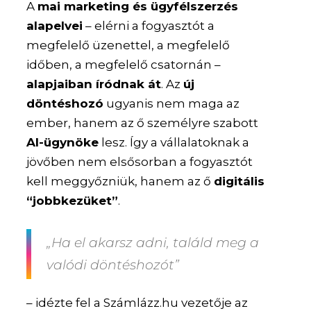
A
mai marketing és ügyfélszerzés
alapelvei
– elérni a fogyasztót a
megfelelő üzenettel, a megfelelő
időben, a megfelelő csatornán –
alapjaiban íródnak át
. Az
új
döntéshozó
ugyanis nem maga az
ember, hanem az ő személyre szabott
AI-ügynöke
lesz. Így a vállalatoknak a
jövőben nem elsősorban a fogyasztót
kell meggyőzniük, hanem az ő
digitális
“jobbkezüket”
.
„Ha el akarsz adni, találd meg a
valódi döntéshozót”
– idézte fel a Számlázz.hu vezetője az