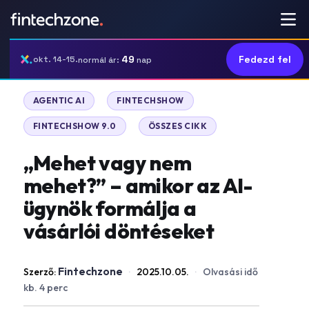
49
Fedezd fel
okt. 14-15.
normál ár:
nap
|
|
AGENTIC AI
FINTECHSHOW
|
FINTECHSHOW 9.0
ÖSSZES CIKK
„Mehet vagy nem
mehet?” – amikor az AI-
ügynök formálja a
vásárlói döntéseket
Fintechzone
Szerző:
·
2025.10.05.
·
Olvasási idő
kb. 4 perc