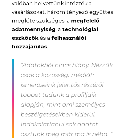
valóban helyettünk intézzék a
vásárlásokat, három tényező együttes
megléte szükséges: a
megfelelő
adatmennyiség
, a
technológiai
eszközök
és a
felhasználói
hozzájárulás
.
“Adatokból nincs hiány. Nézzük
csak a közösségi médiát:
ismerőseink jelentős részéről
többet tudunk a profiljaik
alapján, mint ami személyes
beszélgetésekben kiderül.
Indokolatlanul sok adatot
osztunk meg már ma is néha. ”