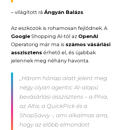
– világított rá
Ángyán Balázs
.
Az eszközök is rohamosan fejlődnek. A
Google
Shopping AI-tól az
OpenAI
Operatorig már ma is
számos vásárlási
asszisztens
érhető el, és újabbak
jelennek meg néhány havonta.
„Három hónap alatt jelent meg
négy olyan agentic AI-alapú
bevásárlási asszisztens – a Phia,
az Alta, a QuickPick és a
ShopSavvy -, ami alkalmas arra,
hogy az előbb elmondott