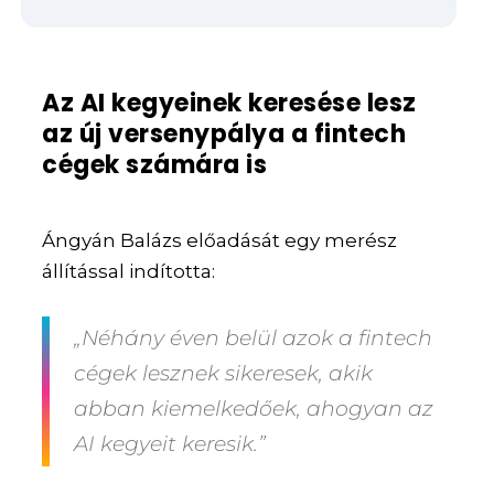
Az AI kegyeinek keresése lesz
az új versenypálya a fintech
cégek számára is
Ángyán Balázs előadását egy merész
állítással indította:
„Néhány éven belül azok a fintech
cégek lesznek sikeresek, akik
abban kiemelkedőek, ahogyan az
AI kegyeit keresik.”