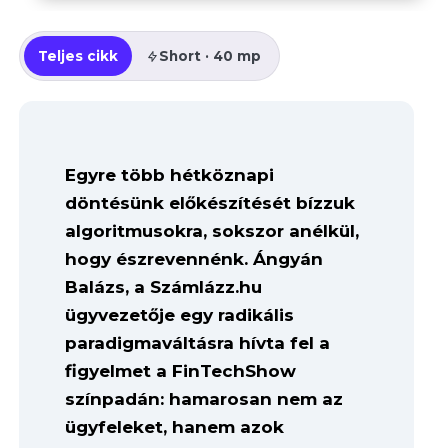
Teljes cikk
Short · 40 mp
Egyre több hétköznapi
döntésünk előkészítését bízzuk
algoritmusokra, sokszor anélkül,
hogy észrevennénk. Ángyán
Balázs, a Számlázz.hu
ügyvezetője egy radikális
paradigmaváltásra hívta fel a
figyelmet a FinTechShow
színpadán: hamarosan nem az
ügyfeleket, hanem azok