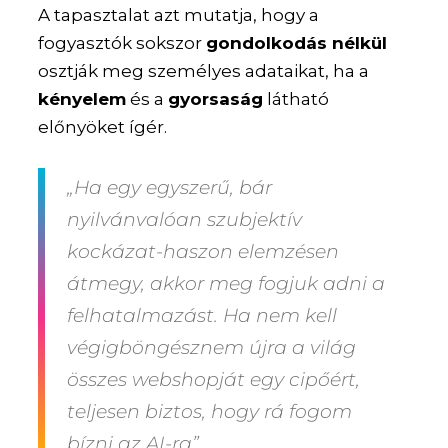
A tapasztalat azt mutatja, hogy a
fogyasztók sokszor
gondolkodás nélkül
osztják meg személyes adataikat, ha a
kényelem
és a
gyorsaság
látható
előnyöket ígér.
„Ha egy egyszerű, bár
nyilvánvalóan szubjektív
kockázat-haszon elemzésen
átmegy, akkor meg fogjuk adni a
felhatalmazást. Ha nem kell
végigböngésznem újra a világ
összes webshopját egy cipőért,
teljesen biztos, hogy rá fogom
bízni az AI-ra”