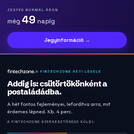
JEGYEK NORMÁL ÁRON
49
még
napig
Jegyinformáció →
A FINTECHZONE HETI LEVELE
Addig is: csütörtökönként a
postaládádba.
A hét fontos fejleményei, lefordítva arra, mit
érdemes lépned. Kb. 4 perc.
A FINTECHZONE SZERKESZTŐSÉGE KÜLDI.