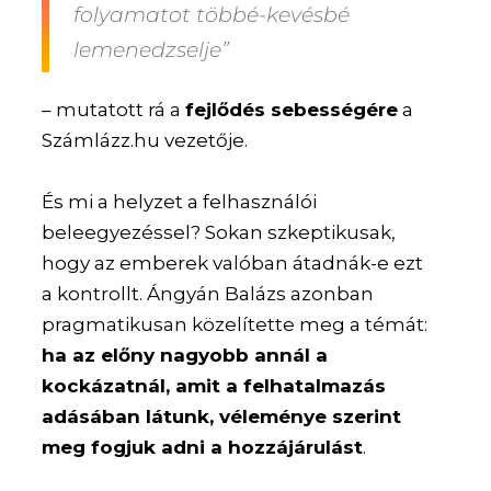
folyamatot többé-kevésbé
lemenedzselje”
– mutatott rá a
fejlődés sebességére
a
Számlázz.hu vezetője.
És mi a helyzet a felhasználói
beleegyezéssel? Sokan szkeptikusak,
hogy az emberek valóban átadnák-e ezt
a kontrollt. Ángyán Balázs azonban
pragmatikusan közelítette meg a témát:
ha az előny nagyobb annál a
kockázatnál, amit a felhatalmazás
adásában látunk, véleménye szerint
meg fogjuk adni a hozzájárulást
.