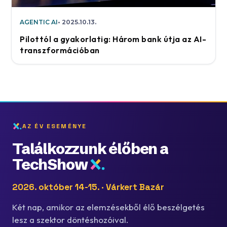
AGENTIC AI
2025.10.13.
Pilottól a gyakorlatig: Három bank útja az AI-
transzformációban
AZ ÉV ESEMÉNYE
Találkozzunk élőben a
TechShow
2026. október 14-15. · Várkert Bazár
Két nap, amikor az elemzésekből élő beszélgetés
lesz a szektor döntéshozóival.