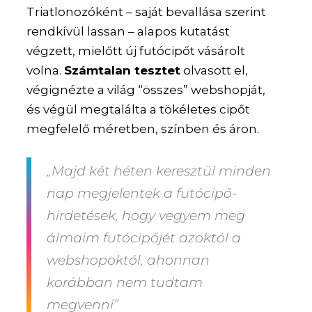
Triatlonozóként – saját bevallása szerint
rendkívül lassan – alapos kutatást
végzett, mielőtt új futócipőt vásárolt
volna.
Számtalan tesztet
olvasott el,
végignézte a világ “összes” webshopját,
és végül megtalálta a tökéletes cipőt
megfelelő méretben, színben és áron.
„Majd két héten keresztül minden
nap megjelentek a futócipő-
hirdetések, hogy vegyem meg
álmaim futócipőjét azoktól a
webshopoktól, ahonnan
korábban nem tudtam
megvenni”