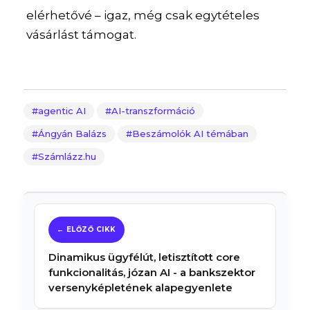
elérhetővé – igaz, még csak egytételes
vásárlást támogat.
agentic AI
AI-transzformáció
Ángyán Balázs
Beszámolók AI témában
Számlázz.hu
Dinamikus ügyfélút, letisztított core
funkcionalitás, józan AI - a bankszektor
versenyképletének alapegyenlete