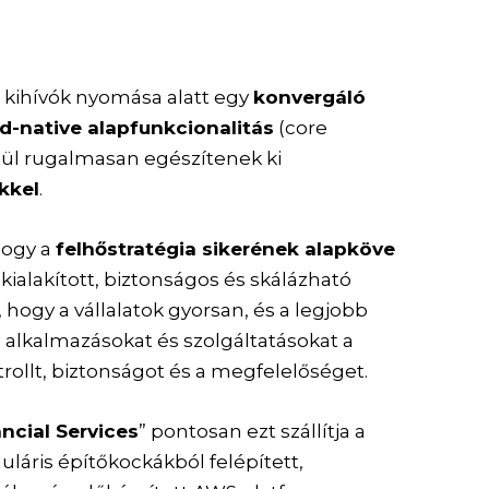
h kihívók nyomása alatt egy
konvergáló
d-native alapfunkcionalitás
(core
tül rugalmasan egészítenek ki
kkel
.
hogy a
felhőstratégia sikerének alapköve
e kialakított, biztonságos és skálázható
 hogy a vállalatok gyorsan, és a legjobb
j alkalmazásokat és szolgáltatásokat a
trollt, biztonságot és a megfelelőséget.
ancial Services
” pontosan ezt szállítja a
láris építőkockákból felépített,