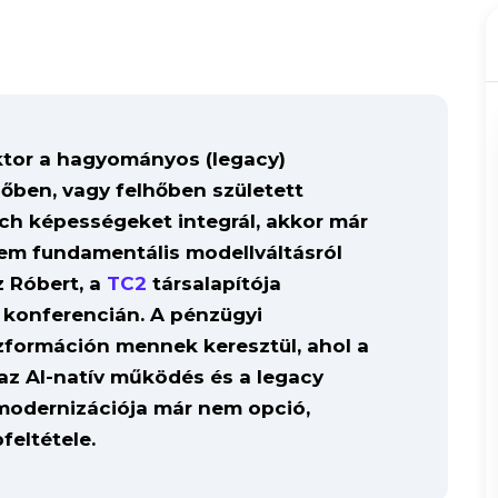
ktor a hagyományos (legacy)
hőben, vagy felhőben született
ech képességeket integrál, akkor már
em fundamentális modellváltásról
z Róbert, a
TC2
társalapítója
konferencián. A pénzügyi
nszformáción mennek keresztül, ahol a
az AI-natív működés és a legacy
modernizációja már nem opció,
eltétele.