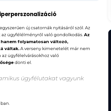
iperperszonalizáció
egyszerűen új csatornák nyitásáról szól. Az
t az ügyfélélményről való gondolkodás.
Az
, hanem folyamatosan változó,
á váltak.
A verseny kimenetelét már nem
 az ügyfélelvárásokhoz való
ősége
dönti el.
inamikus ügyfélutakat vagyunk
ban.