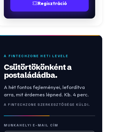
Regisztráció
A FINTECHZONE HETI LEVELE
Csütörtökönként a
postaládádba.
A hét fontos fejleményei, lefordítva
arra, mit érdemes lépned. Kb. 4 perc.
A FINTECHZONE SZERKESZTŐSÉGE KÜLDI.
MUNKAHELYI E-MAIL CÍM