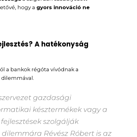
hetővé, hogy a
gyors innováció ne
ejlesztés? A hatékonyság
ól a bankok régóta vívódnak a
” dilemmával.
 szervezet gazdasági
ormatikai késztermékek vagy a
 fejlesztések szolgálják
 a dilemmára Révész Róbert is az