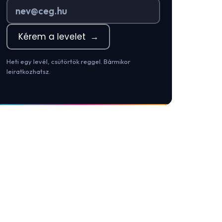
Kérem a levelet
→
Heti egy levél, csütörtök reggel. Bármikor
leiratkozhatsz.