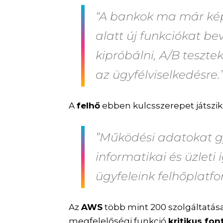
“A bankok ma már kép
alatt új funkciókat be
kipróbálni, A/B teszte
az ügyfélviselkedésre.
A
felhő
ebben kulcsszerepet játszik
”Működési adatokat g
informatikai és üzleti
ügyfeleink felhőplatfo
Az
AWS
több mint 200 szolgáltatása
megfelelőségi funkció
kritikus fo