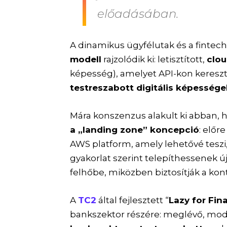
előadásában.
A dinamikus ügyfélutak és a fintec
modell
rajzolódik ki: letisztított,
clou
képesség), amelyet API-kon keresz
testreszabott digitális képessége
Mára konszenzus alakult ki abban, 
a „landing zone” koncepció
: előr
AWS platform, amely lehetővé teszi,
gyakorlat szerint telepíthessenek ú
felhőbe, miközben biztosítják a kon
A
TC2
által fejlesztett “
Lazy for Fin
bankszektor részére: meglévő, modu