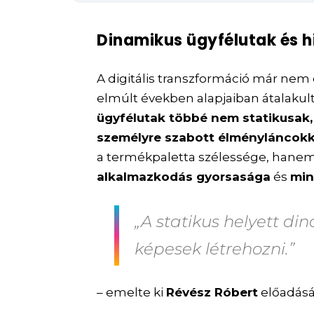
Dinamikus ügyfélutak és h
A digitális transzformáció már nem 
elmúlt években alapjaiban átalakul
ügyfélutak többé nem statikusak
személyre szabott élményláncokk
a termékpaletta szélessége, hanem
alkalmazkodás gyorsasága
és
min
„A statikus helyett d
képesek létrehozni.”
– emelte ki
Révész Róbert
előadásá