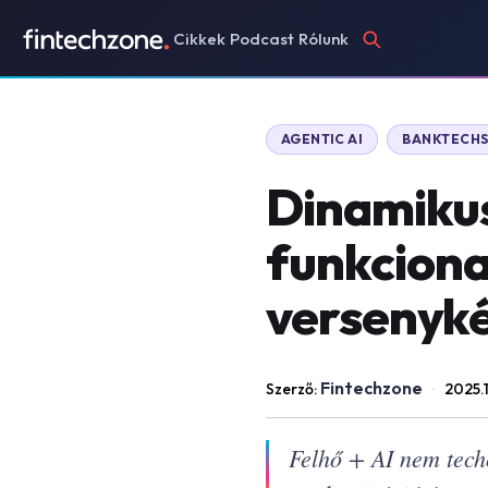
Cikkek
Podcast
Rólunk
AGENTIC AI
BANKTECH
Dinamikus 
funkcional
versenyké
Fintechzone
Szerző:
·
2025.
Felhő + AI nem tech