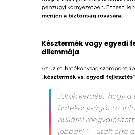
pénzügyi környezetben. Ez teszi le
menjen a biztonság rovására
.
Késztermék vagy egyedi f
dilemmája
Az üzleti hatékonyság szempontjáb
„
késztermék vs. egyedi fejlesztés
„Örök kérdés… hogy a
hatékonyságát az inf
nulláról megvalósított
jobban?” – utalt erre