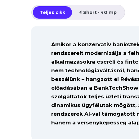
Teljes cikk
Short · 40 mp
Amikor a konzervatív banksze
rendszereit modernizálja a fel
alkalmazásokra cseréli és fint
nem technológiaváltásról, han
beszélünk – hangzott el Révés
előadásában a BankTechShow 
szolgáltatók teljes üzleti tra
dinamikus ügyfélutak mögött, 
rendszerek AI-val támogatott 
hanem a versenyképesség alapf