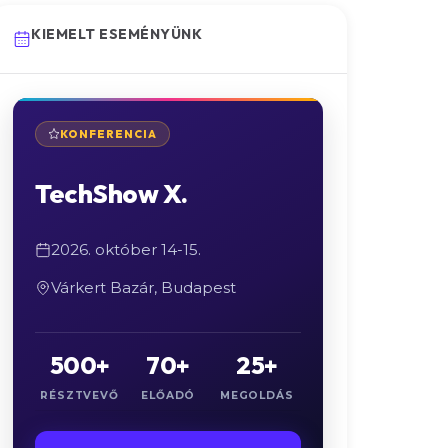
KIEMELT ESEMÉNYÜNK
KONFERENCIA
TechShow X.
2026. október 14-15.
Várkert Bazár, Budapest
500+
70+
25+
RÉSZTVEVŐ
ELŐADÓ
MEGOLDÁS