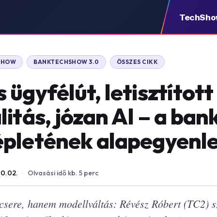
TechSh
SHOW
BANKTECHSHOW 3.0
ÖSSZES CIKK
ügyfélút, letisztított
itás, józan AI – a ban
pletének alapegyenl
10.02.
·
Olvasási idő kb. 5 perc
csere, hanem modellváltás: Révész Róbert (TC2) sz