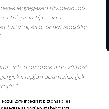
esek lényegesen rövidebb idő
vezetni, prototípusokat
ket futtatni, és azonnal reagálni
”
.
yűjtünk, a dinamikusan változó
 igények alapján optimalizáljuk
rmját.”
 közül 25% integrált biztonsági és
ntosságú
a szigorúan szabályozott