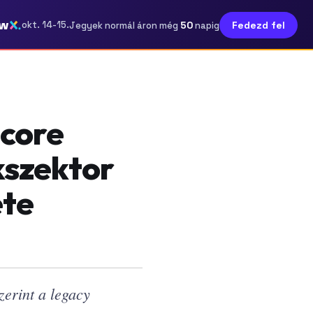
ow
50
okt. 14-15.
Fedezd fel
Jegyek normál áron még
napig
 core
kszektor
ete
erint a legacy