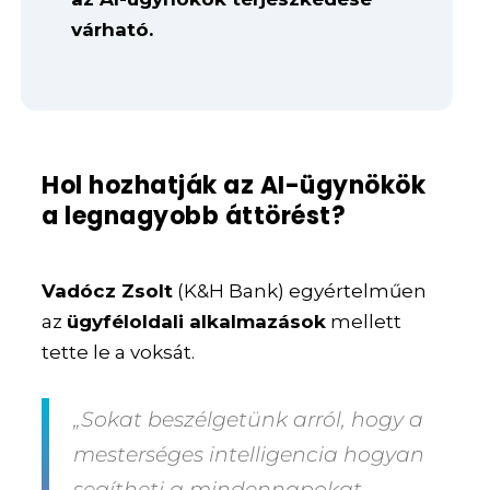
várható.
Hol hozhatják az AI-ügynökök
a legnagyobb áttörést?
Vadócz Zsolt
(K&H Bank) egyértelműen
az
ügyféloldali alkalmazások
mellett
tette le a voksát.
„Sokat beszélgetünk arról, hogy a
mesterséges intelligencia hogyan
segítheti a mindennapokat