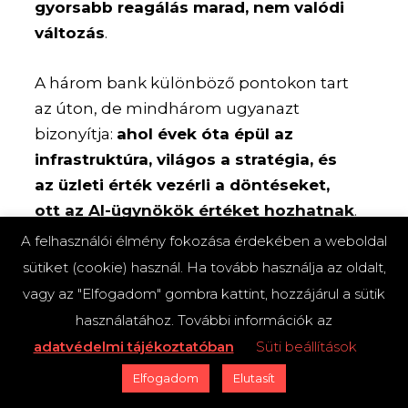
gyorsabb reagálás marad, nem valódi
változás
.
A három bank különböző pontokon tart
az úton, de mindhárom ugyanazt
bizonyítja:
ahol évek óta épül az
infrastruktúra, világos a stratégia, és
az üzleti érték vezérli a döntéseket,
ott az AI-ügynökök értéket hozhatnak
.
Nem mindenütt, nem mindenre, és
A felhasználói élmény fokozása érdekében a weboldal
nem minden emberi beavatkozás nélkül
sütiket (cookie) használ. Ha tovább használja az oldalt,
– de működnek.
vagy az "Elfogadom" gombra kattint, hozzájárul a sütik
használatához. További információk az
A pilot projektek élesbe mennek, a
adatvédelmi tájékoztatóban
Süti beállítások
mérhető eredmények megjelennek, az
Elfogadom
Elutasít
ügyfelek elfogadják.
A teljes átalakulás