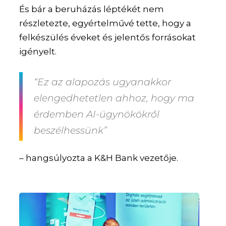
És bár a beruházás léptékét nem
részletezte, egyértelművé tette, hogy a
felkészülés éveket és jelentős forrásokat
igényelt.
“Ez az alapozás ugyanakkor
elengedhetetlen ahhoz, hogy ma
érdemben AI-ügynökökről
beszélhessünk”
– hangsúlyozta a K&H Bank vezetője.