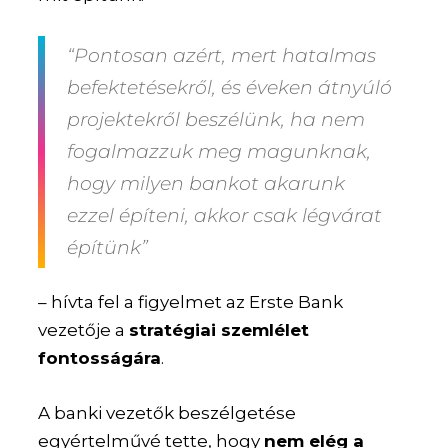
“Pontosan azért, mert hatalmas
befektetésekről, és éveken átnyúló
projektekről beszélünk, ha nem
fogalmazzuk meg magunknak,
hogy milyen bankot akarunk
ezzel építeni, akkor csak légvárat
építünk”
– hívta fel a figyelmet az Erste Bank
vezetője a
stratégiai szemlélet
fontosságára
.
A banki vezetők beszélgetése
egyértelművé tette, hogy
nem elég a