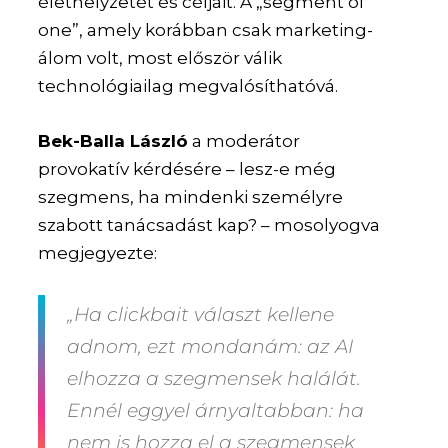
élethelyzetét és céljait. A „segment of
one”, amely korábban csak marketing-
álom volt, most először válik
technológiailag megvalósíthatóvá.
Bek-Balla László
a moderátor
provokatív kérdésére – lesz-e még
szegmens, ha mindenki személyre
szabott tanácsadást kap? – mosolyogva
megjegyezte:
„Ha clickbait választ kellene
adnom, ezt mondanám: az AI
elhozza a szegmensek halálát.
Ennél eggyel árnyaltabban: ha
nem is hozza el a szegmensek