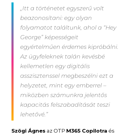
„Itt a történetet egyszerű volt
beazonosítani: egy olyan
folyamatot találtunk, ahol a “Hey
George” képességeit
egyértelműen érdemes kipróbálni.
Az ügyfeleknek talán kevésbé
kellemetlen egy digitális
asszisztenssel megbeszélni ezt a
helyzetet, mint egy emberrel –
miközben számunkra jelentős
kapacitás felszabadítását teszi
lehetővé.”
Szögi Ágnes
az OTP
M365 Copilotra
és