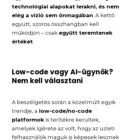
technológiai alapokat lerakni, és nem
elég a vízió sem önmagában
. A kettő
együtt, szoros összhangban kell
működjön – csak
együtt teremtenek
értéket
.
Low-code vagy AI-ügynök?
Nem kell választani
A beszélgetés során a közelmúlt egyik
trendje, a
low-code/no-code
platformok
is terítékre kerültek,
amelyek ígérete az volt, hogy az üzleti
felhasználók maguk is képesek lesznek