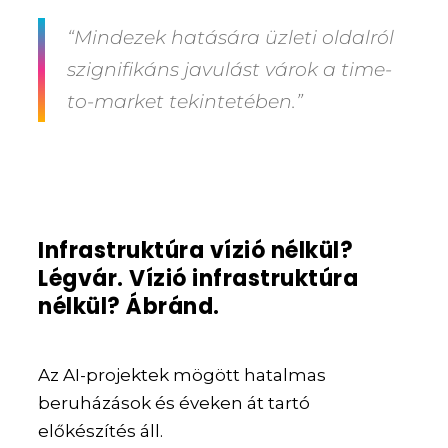
“Mindezek hatására üzleti oldalról
szignifikáns javulást várok a time-
to-market tekintetében.”
Infrastruktúra vízió nélkül?
Légvár. Vízió infrastruktúra
nélkül? Ábránd.
Az AI-projektek mögött hatalmas
beruházások és éveken át tartó
előkészítés áll.