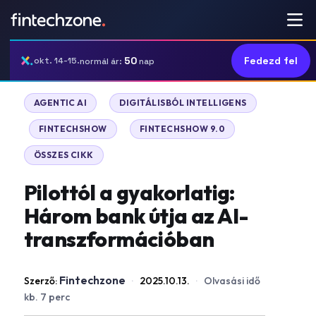
50
Fedezd fel
okt. 14-15.
normál ár:
nap
|
AGENTIC AI
DIGITÁLISBÓL INTELLIGENS
|
|
|
FINTECHSHOW
FINTECHSHOW 9.0
ÖSSZES CIKK
Pilottól a gyakorlatig:
Három bank útja az AI-
transzformációban
Fintechzone
Szerző:
·
2025.10.13.
·
Olvasási idő
kb. 7 perc