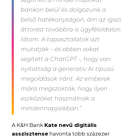
bankon belül és dolgozunk a
belső hatékonyságon, ám az igazi
áttörést továbbra is ügyféloldalon
látom. A tapasztalatok azt
mutatják – és ebben sokat
segített a ChatGPT -, hogy van
nyitottság a generatív AI típusú
megoldások iránt. Az emberek
mára megszokták, hogy ilyen
eszközöket használnak a
mindennapjaikban.”
A K&H Bank
Kate nevű digitális
asszisztense
havonta több százezer