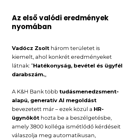
Az első valódi eredmények
nyomában
Vadócz Zsolt
három területet is
kiemelt, ahol konkrét eredményeket
látnak: “
Hatékonyság, bevétel és ügyfél
darabszám.
„
A K&H Bank több
tudásmenedzsment-
alapú, generatív AI megoldást
bevezetett már – ezek közül a
HR-
ügynököt
hozta be a beszélgetésbe,
amely 3800 kolléga ismétlődő kérdéseit
válaszolja meg automatikusan,