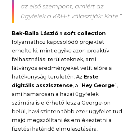
az első szempont, amiért az
ügyfelek a K&H-t választják: Kate.”
Bek-Balla László
a
soft collection
folyamathoz kapcsolódó projektet
emelte ki, mint egyike azon proaktív
felhasználási területeknek, ami
látványos eredményeket vetít előre a
hatékonyság területén. Az
Erste
digitális asszisztense
, a “
Hey George
”,
ami hamarosan a hazai ügyfelek
számára is elérhető lesz a George-on
belül, havi szinten több ezer ügyfelet tud
majd megszólítani és emlékeztetni a
fizetési határidő elmulasztására.