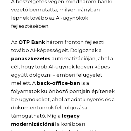
A beszélgetés végén mindhárom banki
vezető bemutatta, milyen irányban
lépnek tovább az AI-ügynökök
fejlesztésében.
Az
OTP Bank
három fronton fejleszti
tovább AI-képességeit. Dolgoznak a
panaszkezelés
automatizációján, ahol a
cél, hogy több AI-ügynök legyen képes
együtt dolgozni – emberi felügyelet
mellett. A
back-office-ban
is a
folyamatok különböző pontjain építenek
be ügynököket, ahol az adatkinyerés és a
dokumentumok feldolgozása
támogatható. Míg a
legacy
modernizációnál
a korábban