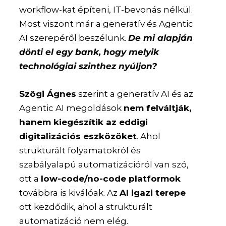
workflow-kat építeni, IT-bevonás nélkül.
Most viszont már a generatív és Agentic
AI szerepéről beszélünk.
De mi alapján
dönti el egy bank, hogy melyik
technológiai szinthez nyúljon?
Szögi Ágnes
szerint a generatív AI és az
Agentic AI megoldások
nem felváltják,
hanem kiegészítik az eddigi
digitalizációs eszközöket
. Ahol
strukturált folyamatokról és
szabályalapú automatizációról van szó,
ott a
low-code/no-code platformok
továbbra is kiválóak. Az
AI igazi terepe
ott kezdődik, ahol a strukturált
automatizáció nem elég.