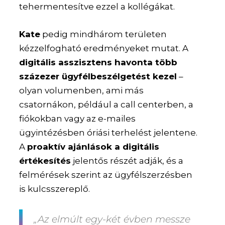
tehermentesítve ezzel a kollégákat.
Kate
pedig mindhárom területen
kézzelfogható eredményeket mutat. A
digitális asszisztens havonta több
százezer ügyfélbeszélgetést kezel
–
olyan volumenben, ami más
csatornákon, például a call centerben, a
fiókokban vagy az e-mailes
ügyintézésben óriási terhelést jelentene.
A
proaktív ajánlások a digitális
értékesítés
jelentős részét adják, és a
felmérések szerint az ügyfélszerzésben
is kulcsszereplő.
„Az elmúlt egy-két évben messze