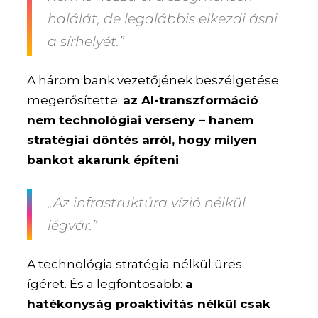
halálát, de legalábbis elkezdi ásni
a sírhelyét.”
A három bank vezetőjének beszélgetése
megerősítette:
az AI-transzformáció
nem technológiai verseny – hanem
stratégiai döntés arról, hogy milyen
bankot akarunk építeni
.
„Az infrastruktúra vízió nélkül
légvár.”
A technológia stratégia nélkül üres
ígéret. És a legfontosabb:
a
hatékonyság proaktivitás nélkül csak