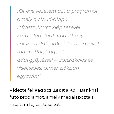
„Öt éve vezetem azt a programot,
amely a cloud-alapú
infrastruktúra kiépítésével
kezdődött, folytatódott egy
korszerű data lake létrehozásával,
majd átfogó ügyfél-
adatgyűjtéssel – tranzakciós és
viselkedési dimenziókban
egyaránt”
– idézte fel
Vadócz Zsolt
a K&H Banknál
futó programot, amely megalapozta a
mostani fejlesztéseket.