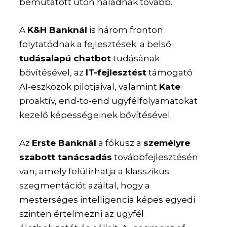
bemutatott úton haladnak tovább.
A
K&H Banknál
is három fronton
folytatódnak a fejlesztések: a belső
tudásalapú chatbot
tudásának
bővítésével, az
IT-fejlesztést
támogató
AI-eszközök pilotjaival, valamint
Kate
proaktív, end-to-end ügyfélfolyamatokat
kezelő képességeinek bővítésével.
Az
Erste Banknál
a fókusz a
személyre
szabott tanácsadás
továbbfejlesztésén
van, amely felülírhatja a klasszikus
szegmentációt azáltal, hogy a
mesterséges intelligencia képes egyedi
szinten értelmezni az ügyfél