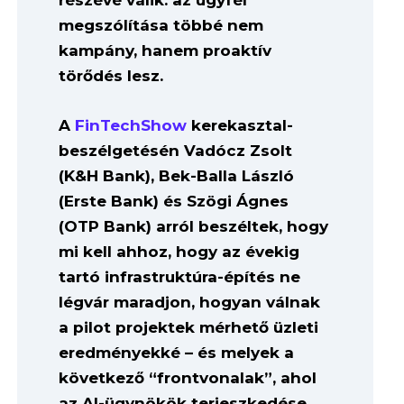
részévé válik: az ügyfél
megszólítása többé nem
kampány, hanem proaktív
törődés lesz.
A
FinTechShow
kerekasztal-
beszélgetésén Vadócz Zsolt
(K&H Bank), Bek-Balla László
(Erste Bank) és Szögi Ágnes
(OTP Bank) arról beszéltek, hogy
mi kell ahhoz, hogy az évekig
tartó infrastruktúra-építés ne
légvár maradjon, hogyan válnak
a pilot projektek mérhető üzleti
eredményekké – és melyek a
következő “frontvonalak”, ahol
az AI-ügynökök terjeszkedése