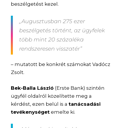
beszélgetést kezel.
„Augusztusban 275 ezer
beszélgetés történt, az ügyfelek
több mint 20 százaléka
rendszeresen visszatér”
– mutatott be konkrét számokat Vadócz
Zsolt.
Bek-Balla László
(Erste Bank) szintén
ügyfél oldalról közelítette meg a
kérdést, ezen belül is a
tanácsadási
tevékenységet
emelte ki.