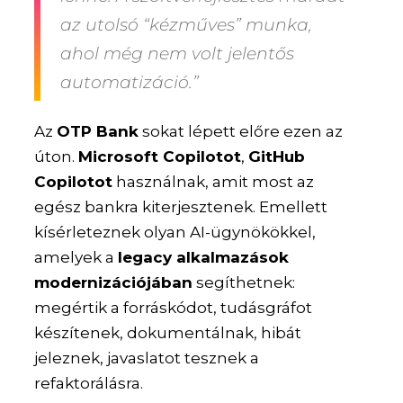
az utolsó “kézműves” munka,
ahol még nem volt jelentős
automatizáció.”
Az
OTP Bank
sokat lépett előre ezen az
úton.
Microsoft Copilotot
,
GitHub
Copilotot
használnak, amit most az
egész bankra kiterjesztenek. Emellett
kísérleteznek olyan AI-ügynökökkel,
amelyek a
legacy alkalmazások
modernizációjában
segíthetnek:
megértik a forráskódot, tudásgráfot
készítenek, dokumentálnak, hibát
jeleznek, javaslatot tesznek a
refaktorálásra.