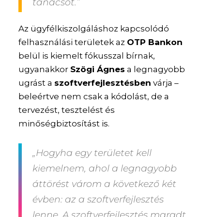
tanácsot.”
Az ügyfélkiszolgáláshoz kapcsolódó
felhasználási területek az
OTP Bankon
belül is kiemelt fókusszal bírnak,
ugyanakkor
Szögi Ágnes
a legnagyobb
ugrást a
szoftverfejlesztésben
várja –
beleértve nem csak a kódolást, de a
tervezést, tesztelést és
minőségbiztosítást is.
„Hogyha egy területet kell
kiemelnem, ahol a legnagyobb
áttörést várom a következő két
évben: az a szoftverfejlesztés
lenne. A szoftverfejlesztés maradt