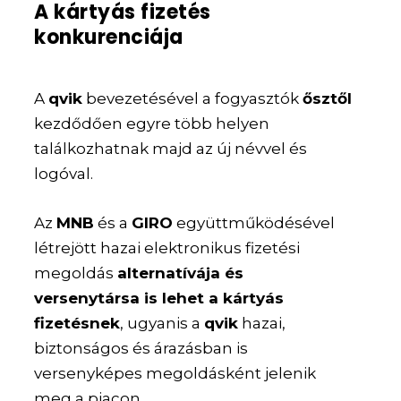
A kártyás fizetés
konkurenciája
A
qvik
bevezetésével a fogyasztók
ősztől
kezdődően egyre több helyen
találkozhatnak majd az új névvel és
logóval.
Az
MNB
és a
GIRO
együttműködésével
létrejött hazai elektronikus fizetési
megoldás
alternatívája és
versenytársa is lehet a kártyás
fizetésnek
, ugyanis a
qvik
hazai,
biztonságos és árazásban is
versenyképes megoldásként jelenik
meg a piacon.