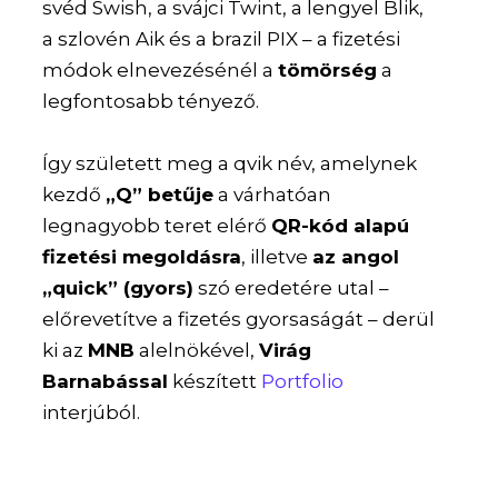
svéd Swish, a svájci Twint, a lengyel Blik,
a szlovén Aik és a brazil PIX – a fizetési
módok elnevezésénél a
tömörség
a
legfontosabb tényező.
Így született meg a qvik név, amelynek
kezdő
„Q” betűje
a várhatóan
legnagyobb teret elérő
QR-kód alapú
fizetési megoldásra
, illetve
az angol
„quick” (gyors)
szó eredetére utal –
előrevetítve a fizetés gyorsaságát – derül
ki az
MNB
alelnökével,
Virág
Barnabással
készített
Portfolio
interjúból.