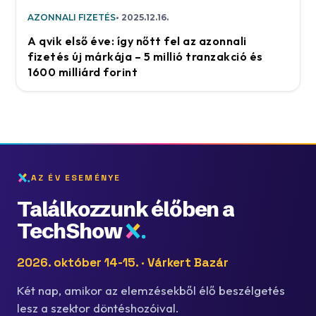
AZONNALI FIZETÉS
2025.12.16.
A qvik első éve: így nőtt fel az azonnali
fizetés új márkája – 5 millió tranzakció és
1600 milliárd forint
AZ ÉV ESEMÉNYE
Találkozzunk élőben a
TechShow
2026. október 14-15. · Várkert Bazár
Két nap, amikor az elemzésekből élő beszélgetés
lesz a szektor döntéshozóival.