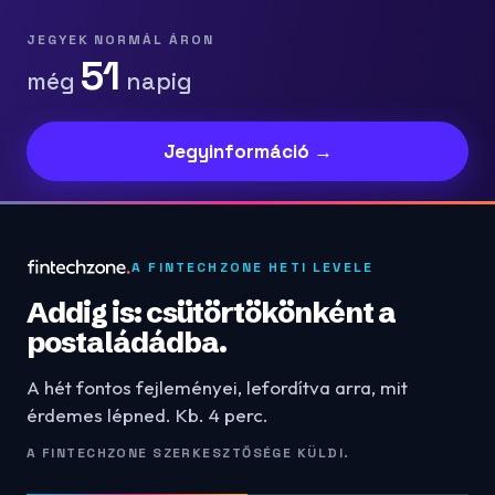
JEGYEK NORMÁL ÁRON
51
még
napig
Jegyinformáció →
A FINTECHZONE HETI LEVELE
Addig is: csütörtökönként a
postaládádba.
A hét fontos fejleményei, lefordítva arra, mit
érdemes lépned. Kb. 4 perc.
A FINTECHZONE SZERKESZTŐSÉGE KÜLDI.