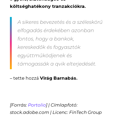
költséghatékony tranzakciókra.
A sikeres bevezetés és a széleskörű
elfogadás érdekében azonban
fontos, hogy a bankok,
kereskedők és fogyasztók
együttműködjenek és
támogassák a qvik elterjedését.
– tette hozzá
Virág Barnabás.
[Forrás:
Portolio
] | Címlapfotó:
stock.adobe.com | Licenc: FinTech Group