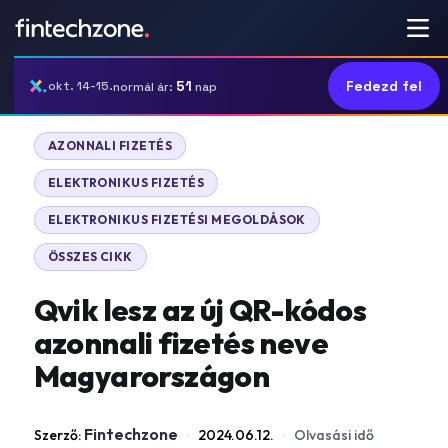
51
Fedezd fel
okt. 14-15.
normál ár:
nap
|
AZONNALI FIZETÉS
|
ELEKTRONIKUS FIZETÉS
|
ELEKTRONIKUS FIZETÉSI MEGOLDÁSOK
ÖSSZES CIKK
Qvik lesz az új QR-kódos
azonnali fizetés neve
Magyarországon
Fintechzone
Szerző:
·
2024.06.12.
·
Olvasási idő