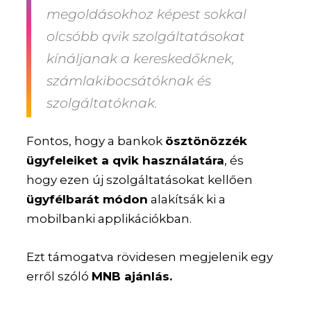
megoldásokhoz képest sokkal
olcsóbb qvik szolgáltatásokat
kínáljanak a kereskedőknek,
számlakibocsátóknak és
szolgáltatóknak.
Fontos, hogy a bankok
ösztönözzék
ügyfeleiket a qvik használatára
, és
hogy ezen új szolgáltatásokat kellően
ügyfélbarát módon
alakítsák ki a
mobilbanki applikációkban.
Ezt támogatva rövidesen megjelenik egy
erről szóló
MNB ajánlás.