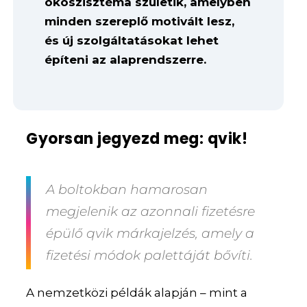
ökoszisztéma születik, amelyben
minden szereplő motivált lesz,
és új szolgáltatásokat lehet
építeni az alaprendszerre.
Gyorsan jegyezd meg: qvik!
A boltokban hamarosan
megjelenik az azonnali fizetésre
épülő qvik márkajelzés, amely a
fizetési módok palettáját bővíti.
A nemzetközi példák alapján – mint a