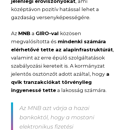
jelenlegi erőviszonyokat
, ami
középtávon pozitív hatással lehet a
gazdaság versenyképességére.
Az
MNB
a
GIRO-val
közösen
megvalósította és
mindenki számára
elérhetővé tette az alapinfrastruktúrát
,
valamint az erre épülő szolgáltatások
szabályozási kereteit is. A kormányzat
jelentős ösztönzőt adott azáltal, hogy
a
qvik tranzakciókat törvényileg
ingyenessé tette
a lakosság számára.
Az MNB azt várja a hazai
bankoktól, hogy a mostani
elektronikus fizetési