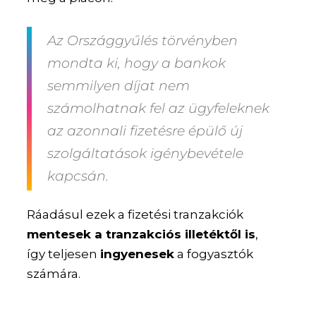
Az Országgyűlés törvényben
mondta ki, hogy a bankok
semmilyen díjat nem
számolhatnak fel az ügyfeleknek
az azonnali fizetésre épülő új
szolgáltatások igénybevétele
kapcsán.
Ráadásul ezek a fizetési tranzakciók
mentesek a tranzakciós illetéktől is
,
így teljesen
ingyenesek
a fogyasztók
számára.