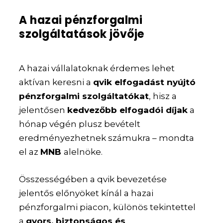
A hazai pénzforgalmi
szolgáltatások jövője
A hazai vállalatoknak érdemes lehet
aktívan keresni a
qvik elfogadást nyújtó
pénzforgalmi szolgáltatókat
, hisz a
jelentősen
kedvezőbb elfogadói díjak
a
hónap végén plusz bevételt
eredményezhetnek számukra – mondta
el az
MNB
alelnöke.
Összességében a qvik bevezetése
jelentős előnyöket kínál a hazai
pénzforgalmi piacon, különös tekintettel
a
gyors, biztonságos és