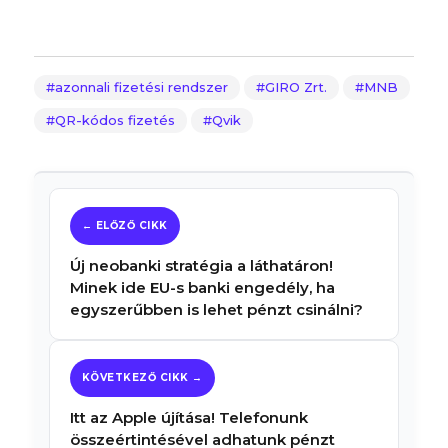
azonnali fizetési rendszer
GIRO Zrt.
MNB
QR-kódos fizetés
Qvik
Új neobanki stratégia a láthatáron!
Minek ide EU-s banki engedély, ha
egyszerűbben is lehet pénzt csinálni?
Itt az Apple újítása! Telefonunk
összeértintésével adhatunk pénzt