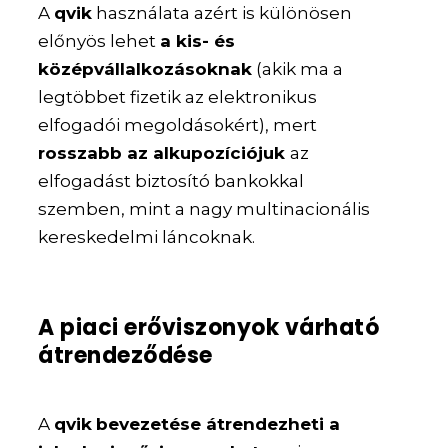
A
qvik
használata azért is különösen
előnyös lehet
a kis- és
középvállalkozásoknak
(akik ma a
legtöbbet fizetik az elektronikus
elfogadói megoldásokért), mert
rosszabb az alkupozíciójuk
az
elfogadást biztosító bankokkal
szemben, mint a nagy multinacionális
kereskedelmi láncoknak.
A piaci erőviszonyok várható
átrendeződése
A
qvik
bevezetése átrendezheti a