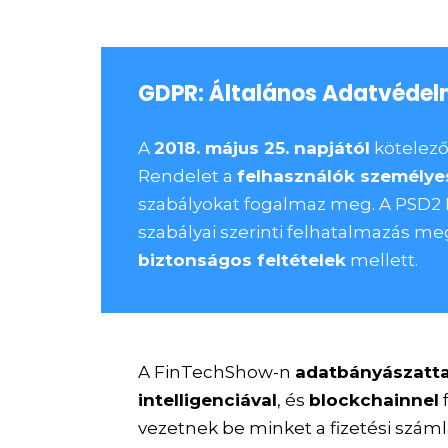
GDPR: Általános Adatvédel
A
2018. május 25. napjától
kötelező
Rendelet a
felhasználók személye
szabályokat fogalmaz meg. A PSD2 
szabályai szerinti felhatalmazás meg
biztonságos feltételek
mellett.
A FinTechShow-n
adatbányászatta
intelligenciával
, és
blockchainnel
vezetnek be minket a fizetési szá