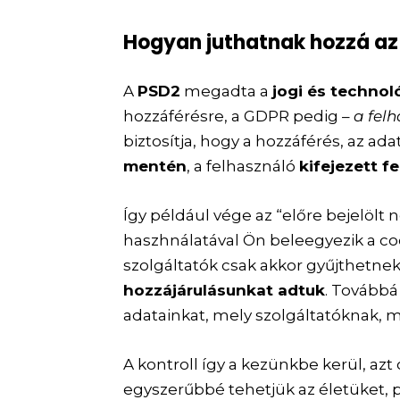
Hogyan juthatnak hozzá az
A
PSD2
megadta a
jogi és technol
hozzáférésre, a GDPR pedig –
a fel
biztosítja, hogy a hozzáférés, az ad
mentén
, a felhasználó
kifejezett f
Így például vége az “
előre bejelölt
haszhnálatával Ön beleegyezik a co
szolgáltatók csak akkor gyűjthetne
hozzájárulásunkat adtuk
. Továbbá
adatainkat, mely szolgáltatóknak, m
A kontroll így a kezünkbe kerül, a
egyszerűbbé tehetjük az életüket, 