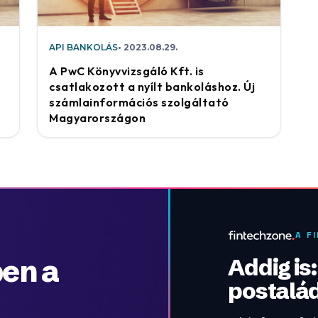
API BANKOLÁS
2023.08.29.
A PwC Könyvvizsgáló Kft. is
csatlakozott a nyílt bankoláshoz. Új
számlainformációs szolgáltató
Magyarországon
A F
en a
Addig is
postalá