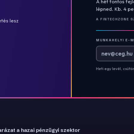
A hét fontos fej
lépned. Kb. 4 pe
A FINTECHZONE S
tés lesz
MUNKAHELYI E-M
Heti egy levél, csütö
rázat a hazai pénzügyi szektor