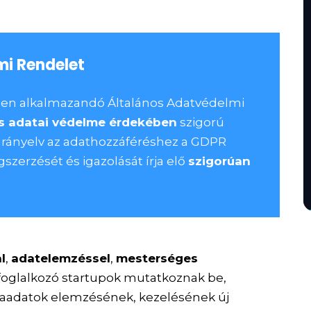
mi Rendelet
en alkalmazandó Általános Adatvédelmi
s adatai védelme érdekében
szigorú
Irányelv az adathozzáféréshez a GDPR
szerzését és igazolását írja elő
szigorúan
l
,
adatelemzéssel
,
mesterséges
foglalkozó startupok mutatkoznak be,
mlaadatok elemzésének, kezelésének új