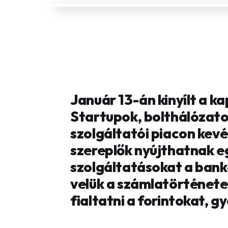
Január 13-án kinyílt a k
Startupok, bolthálózato
szolgáltatói piacon kev
szereplők nyújthatnak e
szolgáltatásokat a ban
velük a számlatörténeted
fialtatni a forintokat, gy