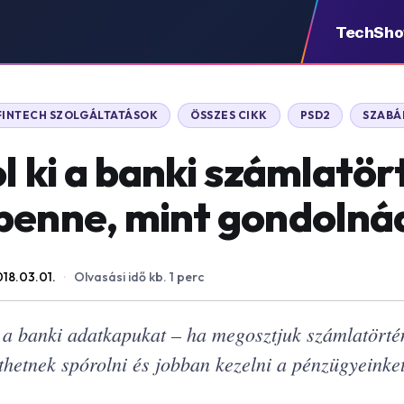
TechSh
FINTECH SZOLGÁLTATÁSOK
ÖSSZES CIKK
PSD2
SZABÁ
ol ki a banki számlatö
benne, mint gondolná
18.03.01.
·
Olvasási idő kb. 1 perc
a banki adatkapukat – ha megosztjuk számlatörtén
íthetnek spórolni és jobban kezelni a pénzügyeinket