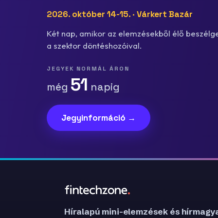
2026. október 14-15. · Várkert Bazár
Két nap, amikor az elemzésekből élő beszélge
a szektor döntéshozóival.
JEGYEK NORMÁL ÁRON
51
még
napig
Jegyinformáció →
Híralapú mini-elemzések és hírmagya