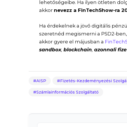
lehetőségeibe. Ha ilyen ötleten dol
akkor
nevezz a FinTechShow-ra 201
Ha érdekelnek a jövő digitális pénz
szeretnéd megismerni a PSD2-ben, a
akkor gyere el májusban a
FinTech
sandbox
,
blockchain
,
azonnali fize
AISP
Fizetés-Kezdeményezési Szolgál
Számlainformációs Szolgáltató