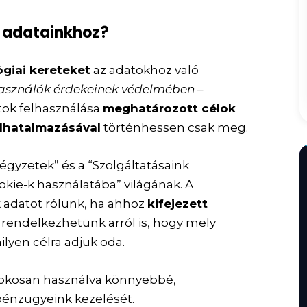
 adatainkhoz?
ógiai kereteket
az adatokhoz való
használók érdekeinek védelmében
–
atok felhasználása
meghatározott célok
elhatalmazásával
történhessen csak meg.
 négyzetek
” és a “
Szolgáltatásaink
okie-k használatába
” világának. A
k adatot rólunk, ha ahhoz
kifejezett
 rendelkezhetünk arról is, hogy mely
ilyen célra adjuk oda.
zt okosan használva könnyebbé,
pénzügyeink kezelését.