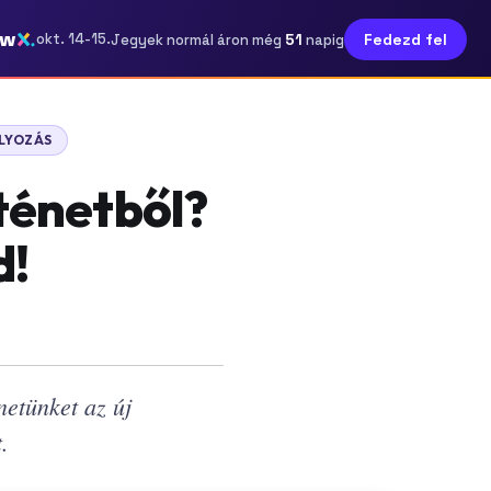
ow
51
okt. 14-15.
Fedezd fel
Jegyek normál áron még
napig
LYOZÁS
rténetből?
d!
etünket az új
.