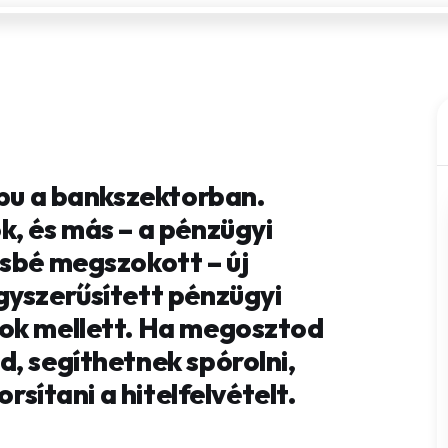
apu a bankszektorban.
k, és más – a pénzügyi
ésbé megszokott – új
gyszerűsített pénzügyi
kok mellett. Ha megosztod
, segíthetnek spórolni,
orsítani a hitelfelvételt.