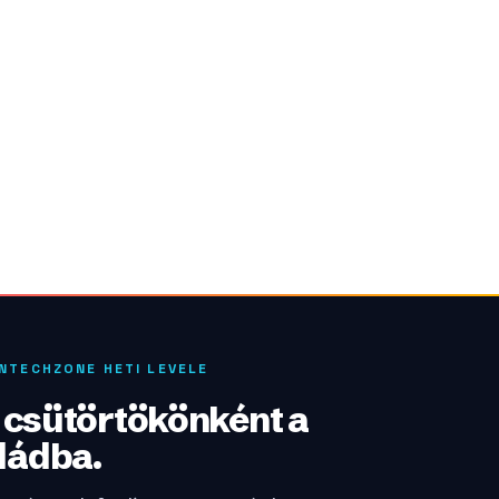
INTECHZONE HETI LEVELE
: csütörtökönként a
dádba.