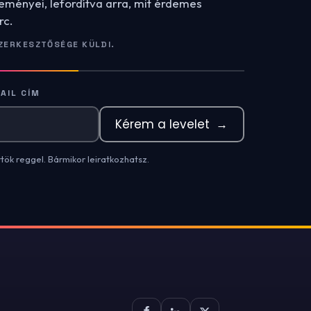
leményei, lefordítva arra, mit érdemes
rc.
ZERKESZTŐSÉGE KÜLDI.
AIL CÍM
Kérem a levelet
→
rtök reggel. Bármikor leiratkozhatsz.