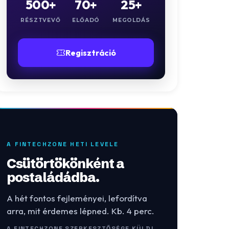
500+
70+
25+
RÉSZTVEVŐ
ELŐADÓ
MEGOLDÁS
Regisztráció
A FINTECHZONE HETI LEVELE
Csütörtökönként a
postaládádba.
A hét fontos fejleményei, lefordítva
arra, mit érdemes lépned. Kb. 4 perc.
A FINTECHZONE SZERKESZTŐSÉGE KÜLDI.