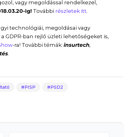
gozol, vagy megoldással rendelkezel,
8.03.20-ig!
További
részletek itt
.
ügyi technológiái, megoldásai vagy
 GDPR-ban rejlő üzleti lehetőségeket is,
Show
-ra! További témák:
insurtech
,
tés
.
tató
PISP
PSD2