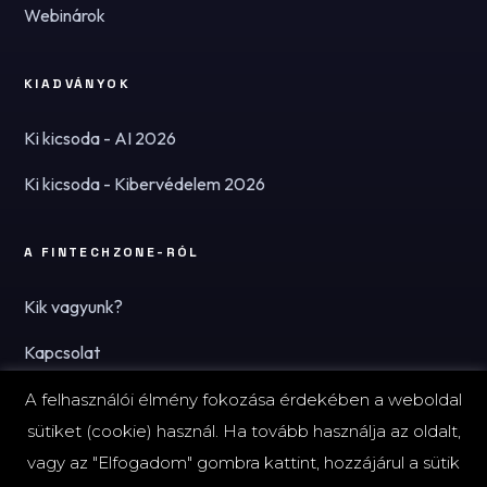
Webinárok
KIADVÁNYOK
Ki kicsoda - AI 2026
Ki kicsoda - Kibervédelem 2026
A FINTECHZONE-RÓL
Kik vagyunk?
Kapcsolat
Hírlevél
A felhasználói élmény fokozása érdekében a weboldal
sütiket (cookie) használ. Ha tovább használja az oldalt,
vagy az "Elfogadom" gombra kattint, hozzájárul a sütik