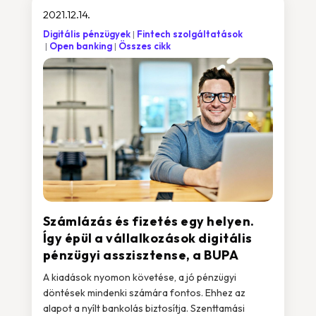
2021.12.14.
Digitális pénzügyek
Fintech szolgáltatások
Open banking
Összes cikk
Számlázás és fizetés egy helyen.
Így épül a vállalkozások digitális
pénzügyi asszisztense, a BUPA
A kiadások nyomon követése, a jó pénzügyi
döntések mindenki számára fontos. Ehhez az
alapot a nyílt bankolás biztosítja. Szenttamási