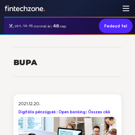
48
Fedezd fel
okt. 14-15.
normál ár:
nap
BUPA
2021.12.20.
Digitális pénzügyek
Open banking
Összes cikk