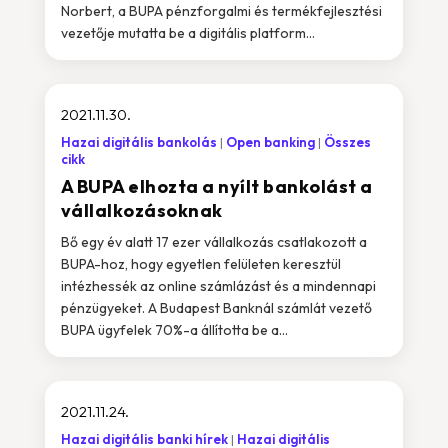
Norbert, a BUPA pénzforgalmi és termékfejlesztési
vezetője mutatta be a digitális platform...
2021.11.30.
Hazai digitális bankolás
Open banking
Összes
cikk
A BUPA elhozta a nyílt bankolást a
vállalkozásoknak
Bő egy év alatt 17 ezer vállalkozás csatlakozott a
BUPA-hoz, hogy egyetlen felületen keresztül
intézhessék az online számlázást és a mindennapi
pénzügyeket. A Budapest Banknál számlát vezető
BUPA ügyfelek 70%-a állította be a...
2021.11.24.
Hazai digitális banki hírek
Hazai digitális