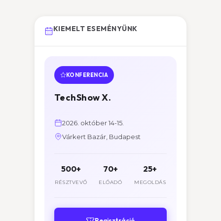
KIEMELT ESEMÉNYÜNK
KONFERENCIA
TechShow X.
2026. október 14-15.
Várkert Bazár, Budapest
500+
70+
25+
RÉSZTVEVŐ
ELŐADÓ
MEGOLDÁS
Regisztráció