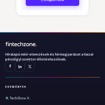
Híralapú mini-elemzések és hírmagyarázat a hazai
pénzügyi szektor döntéshozóinak.
ESEMÉNYEK
TechShow X.