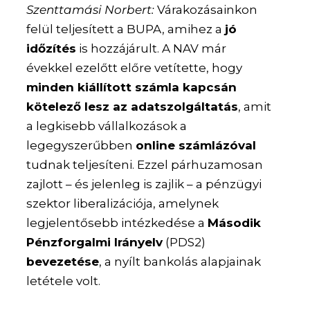
Szenttamási Norbert:
Várakozásainkon
felül teljesített a BUPA, amihez a
jó
időzítés
is hozzájárult. A NAV már
évekkel ezelőtt előre vetítette, hogy
minden kiállított számla kapcsán
kötelező lesz az adatszolgáltatás
, amit
a legkisebb vállalkozások a
legegyszerűbben
online számlázóval
tudnak teljesíteni. Ezzel párhuzamosan
zajlott – és jelenleg is zajlik – a pénzügyi
szektor liberalizációja, amelynek
legjelentősebb intézkedése a
Második
Pénzforgalmi Irányelv
(PDS2)
bevezetése
, a nyílt bankolás alapjainak
letétele volt.