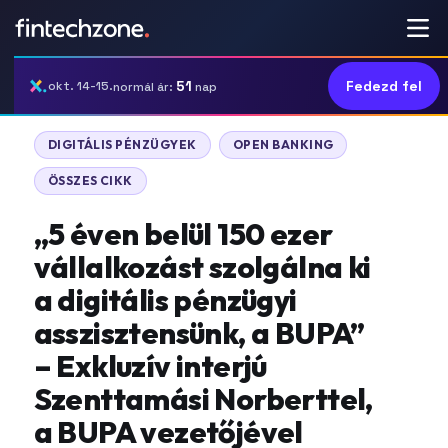
51
Fedezd fel
okt. 14-15.
normál ár:
nap
DIGITÁLIS PÉNZÜGYEK
OPEN BANKING
ÖSSZES CIKK
„5 éven belül 150 ezer
vállalkozást szolgálna ki
a digitális pénzügyi
asszisztensünk, a BUPA”
– Exkluzív interjú
Szenttamási Norberttel,
a BUPA vezetőjével