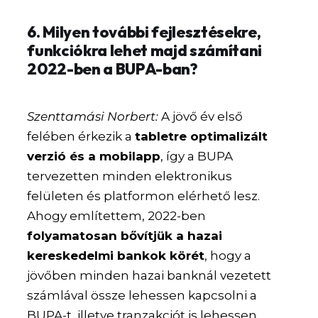
6. Milyen további fejlesztésekre,
funkciókra lehet majd számítani
2022-ben a BUPA-ban?
Szenttamási Norbert:
A jövő év első
felében érkezik a
tabletre optimalizált
verzió és a mobilapp
, így a BUPA
tervezetten minden elektronikus
felületen és platformon elérhető lesz.
Ahogy említettem, 2022-ben
folyamatosan bővítjük a hazai
kereskedelmi bankok körét
, hogy a
jövőben minden hazai banknál vezetett
számlával össze lehessen kapcsolni a
BUPA-t, illetve tranzakciót is lehessen