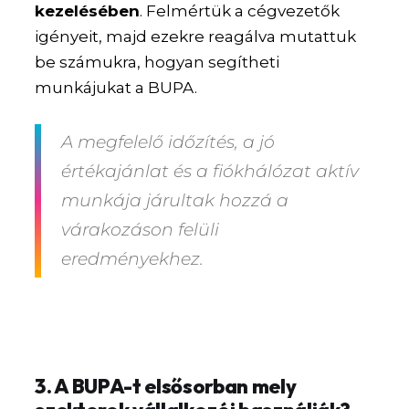
kezelésében
. Felmértük a cégvezetők
igényeit, majd ezekre reagálva mutattuk
be számukra, hogyan segítheti
munkájukat a BUPA.
A megfelelő időzítés, a jó
értékajánlat és a fiókhálózat aktív
munkája járultak hozzá a
várakozáson felüli
eredményekhez.
3. A BUPA-t elsősorban mely