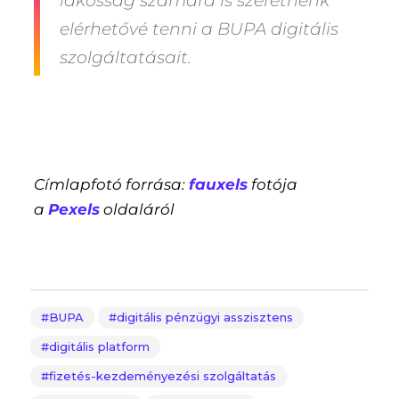
lakosság számára is szeretnénk
elérhetővé tenni a BUPA digitális
szolgáltatásait.
Címlapfotó forrása:
fauxels
fotója
a
Pexels
oldaláról
BUPA
digitális pénzügyi asszisztens
digitális platform
fizetés-kezdeményezési szolgáltatás