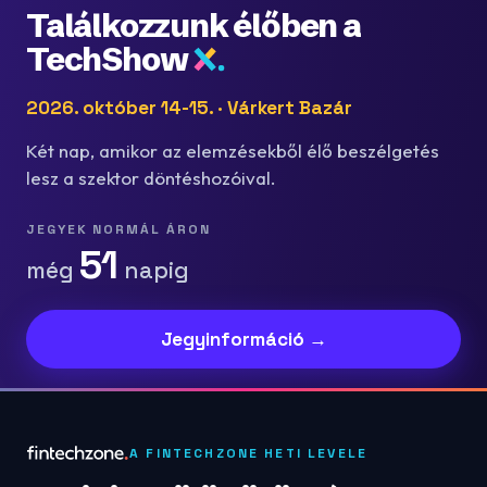
Találkozzunk élőben a
TechShow
2026. október 14-15. · Várkert Bazár
Két nap, amikor az elemzésekből élő beszélgetés
lesz a szektor döntéshozóival.
JEGYEK NORMÁL ÁRON
51
még
napig
Jegyinformáció →
A FINTECHZONE HETI LEVELE