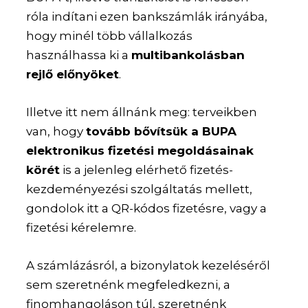
róla indítani ezen bankszámlák irányába,
hogy minél több vállalkozás
használhassa ki a
multibankolásban
rejlő előnyöket
.
Illetve itt nem állnánk meg: terveikben
van, hogy
tovább bővítsük a BUPA
elektronikus fizetési megoldásainak
körét
is a jelenleg elérhető fizetés-
kezdeményezési szolgáltatás mellett,
gondolok itt a QR-kódos fizetésre, vagy a
fizetési kérelemre.
A számlázásról, a bizonylatok kezeléséről
sem szeretnénk megfeledkezni, a
finomhangoláson túl, szeretnénk