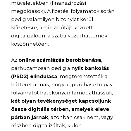
műveletekben (finanszírozási
megoldások). A fizetési folyamatok során
pedig valamilyen bizonylat kerül
kifizetésre, ami ezidőtájt kezdett
digitalizálódni a szabályozói háttérnek
köszönhetően.
Az
online számlázás berobbanása
,
párhuzamosan pedig a
nyílt bankolás
(PSD2) elindulása
, megteremtették a
hátterét annak, hogy a „purchase to pay”
folyamatot hatékonyan támogathassuk,
két olyan tevékenységet kapcsoljunk
össze digitális térben, amelyek eleve
párban járnak
, azonban csak nem, vagy
részben digitalizáltak, külön