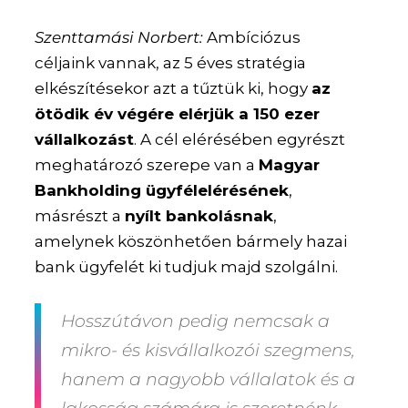
Szenttamási Norbert:
Ambíciózus
céljaink vannak, az 5 éves stratégia
elkészítésekor azt a tűztük ki, hogy
az
ötödik év végére elérjük a 150 ezer
vállalkozást
. A cél elérésében egyrészt
meghatározó szerepe van a
Magyar
Bankholding ügyfélelérésének
,
másrészt a
nyílt bankolásnak
,
amelynek köszönhetően bármely hazai
bank ügyfelét ki tudjuk majd szolgálni.
Hosszútávon pedig nemcsak a
mikro- és kisvállalkozói szegmens,
hanem a nagyobb vállalatok és a