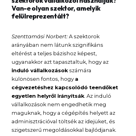
szektorok vállalkozói használják?
Van-e olyan szektor, amelyik
felülreprezentált?
Szenttamási Norbert:
A szektorok
arányában nem látunk szignifikáns
eltérést a teljes bázishoz képest,
ugyanakkor azt tapasztaltuk, hogy az
induló vállalkozások
számára
különösen fontos, hogy
a
cégvezetéshez kapcsolódó teendőket
egyetlen helyről irányítsák
. Az induló
vállalkozások nem engedhetik meg
maguknak, hogy a cégépítés helyett az
adminisztrációval töltsék az idejüket, és
szigetszerű megoldásokkal bajlódjanak.