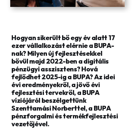
Hogyan sikerült bő egy év alatt 17
ezer vállalkozást elérnie a BUPA-
nak? Milyen új fejlesztésekkel
bővül majd 2022-ben a digitális
pénzügyi asszisztens? Hová
fejlődhet 2025-ig a BUPA? Az idei
évi eredményekről, a jövő évi
fejlesztési tervekről, a BUPA
víziójáról beszélgettünk
Szenttamási Norberttel, a BUPA
pénzforgalmi és termékfejlesztési
vezetőjével.