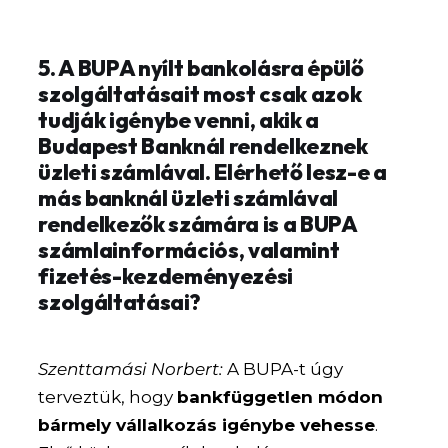
5. A BUPA nyílt bankolásra épülő
szolgáltatásait most csak azok
tudják igénybe venni, akik a
Budapest Banknál rendelkeznek
üzleti számlával. Elérhető lesz-e a
más banknál üzleti számlával
rendelkezők számára is a BUPA
számlainformációs, valamint
fizetés-kezdeményezési
szolgáltatásai?
Szenttamási Norbert:
A BUPA-t úgy
terveztük, hogy
bankfüggetlen módon
bármely vállalkozás igénybe vehesse
.