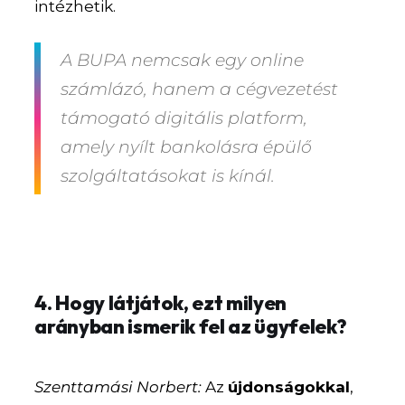
intézhetik.
A BUPA nemcsak egy online
számlázó, hanem a cégvezetést
támogató digitális platform,
amely nyílt bankolásra épülő
szolgáltatásokat is kínál.
4. Hogy látjátok, ezt milyen
arányban ismerik fel az ügyfelek?
Szenttamási Norbert:
Az
újdonságokkal
,