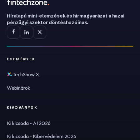
Híralapú mini-elemzések és hírmagyarázat a hazai
pénzügyi szektor döntéshozóinak.
ESEMÉNYEK
TechShow X.
Webinárok
KIADVÁNYOK
Ki kicsoda - AI 2026
Ki kicsoda - Kibervédelem 2026