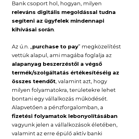
Bank csoport hol, hogyan, milyen
releváns digitális megoldással tudna
segíteni az ügyfelek mindennapi
kihívásai során
.
Az ú.n. „
purchase to pay
” megközelítést
vettük alapul, ami magába foglalja az
alapanyag beszerzéstől a végső
termék/szolgáltatás értékesítéséig az
összes teendőt
, valamint azt, hogy
milyen folyamatokra, területekre lehet
bontani egy vállalkozás működését.
Alapvetően a pénzforgalomban, a
fizetési folyamatok lebonyolításában
vagyunk jelen a vállalkozások életében,
valamint az erre épülő aktív banki