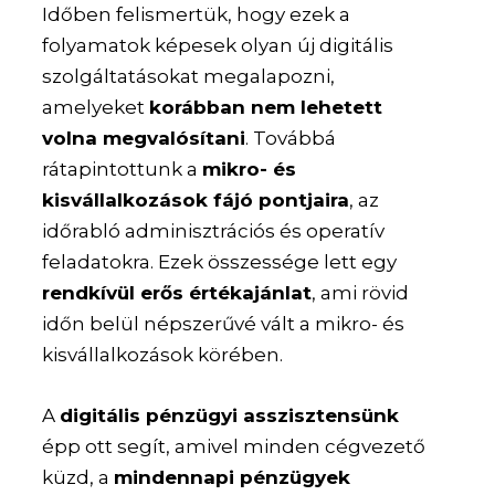
Időben felismertük, hogy ezek a
folyamatok képesek olyan új digitális
szolgáltatásokat megalapozni,
amelyeket
korábban nem lehetett
volna megvalósítani
. Továbbá
rátapintottunk a
mikro- és
kisvállalkozások fájó pontjaira
, az
időrabló adminisztrációs és operatív
feladatokra. Ezek összessége lett egy
rendkívül erős értékajánlat
, ami rövid
időn belül népszerűvé vált a mikro- és
kisvállalkozások körében.
A
digitális pénzügyi asszisztensünk
épp ott segít, amivel minden cégvezető
küzd, a
mindennapi pénzügyek