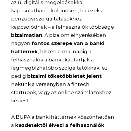
az új digitális megoldásokkal
kapcsolatban – különösen, ha ezek a
pénzügyi szolgáltatásokhoz
kapcsolódnak – a felhasználók többsége
bizalmatlan
. A bizalom elnyerésében
nagyon
fontos szerepe van a banki
háttérnek
, hiszen a mai napig a
felhasználók a bankokat tartják a
legmegbízhatóbb szolgáltatóknak, ez
pedig
bizalmi tőketöbbletet jelent
nekünk a versenyben a fintech
startupok, vagy az online számlázókhoz
képest.
A BUPA a banki háttérnek köszönhetően
a
kezdetektől élvezi a felhasználók