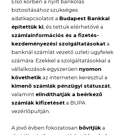
Első körben a nyílt bankolás
biztosításához szükséges
adatkapcsolatot a
Budapest Bankkal
építettük ki
, és tettük elérhetővé a
számlainformációs és a fizetés-
kezdeményezési szolgáltatásokat
a
banknál számlát vezető üzleti ügyfelek
számára. Ezekkel a szolgáltatásokkal a
vállalkozások egyszerűen
nyomon
követhetik
az interneten keresztül a
kimenő számlák pénzügyi státuszát
,
valamint
elindíthatják a beérkező
számlák kifizetését
a BUPA
vezérlőpultján.
A jövő évben fokozatosan
bővítjük
a