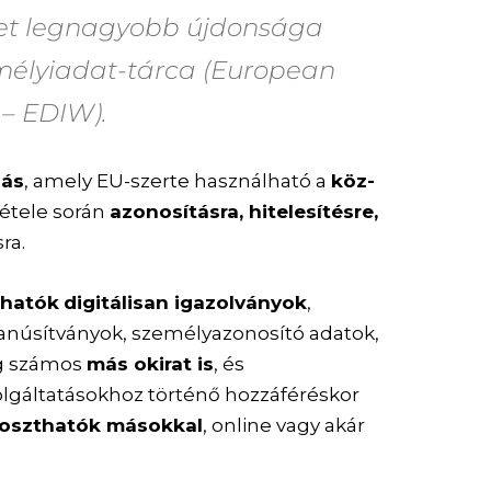
elet legnagyobb újdonsága
mélyiadat-tárca (European
 – EDIW).
dás
, amely EU-szerte használható a
köz-
étele során
azonosításra, hitelesítésre,
ra.
lhatók
digitálisan igazolványok
,
tanúsítványok, személyazonosító adatok,
ég számos
más okirat is
, és
olgáltatásokhoz történő hozzáféréskor
goszthatók másokkal
, online vagy akár