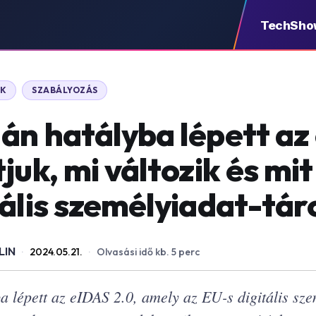
TechSho
KK
SZABÁLYOZÁS
án hatályba lépett az
juk, mi változik és mit
tális személyiadat-tár
LIN
·
2024.05.21.
·
Olvasási idő kb. 5 perc
 lépett az eIDAS 2.0, amely az EU-s digitális sze