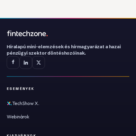
Híralapú mini-elemzések és hírmagyarázat a hazai
pénzügyi szektor döntéshozóinak.
ESEMÉNYEK
TechShow X.
Webinárok
KIADVÁNYOK