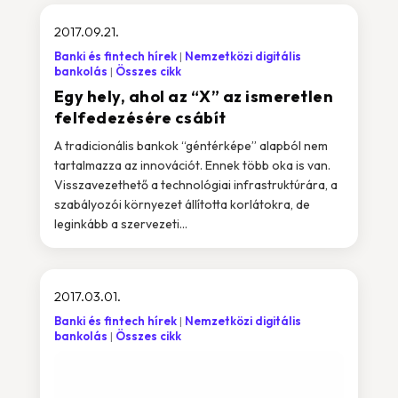
2017.09.21.
Banki és fintech hírek
Nemzetközi digitális
bankolás
Összes cikk
Egy hely, ahol az “X” az ismeretlen
felfedezésére csábít
A tradicionális bankok “géntérképe” alapból nem
tartalmazza az innovációt. Ennek több oka is van.
Visszavezethető a technológiai infrastruktúrára, a
szabályozói környezet állította korlátokra, de
leginkább a szervezeti...
2017.03.01.
Banki és fintech hírek
Nemzetközi digitális
bankolás
Összes cikk