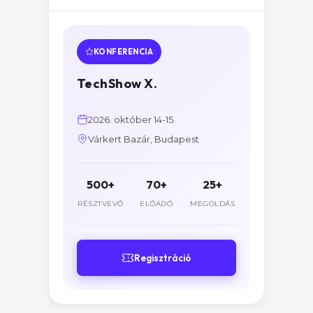
KONFERENCIA
TechShow X.
2026. október 14-15.
Várkert Bazár, Budapest
500+
70+
25+
RÉSZTVEVŐ
ELŐADÓ
MEGOLDÁS
Regisztráció