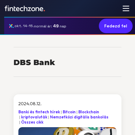
49
Fedezd fel
okt. 14-15.
normál ár:
nap
DBS Bank
2024.08.12.
Banki és fintech hírek
Bitcoin
Blockchain
kriptovaluták
Nemzetközi digitális bankolás
Összes cikk