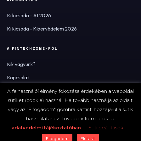
Ki kicsoda - AI 2026
Ki kicsoda - Kibervédelem 2026
A FINTECHZONE-RÓL
Kik vagyunk?
Kapcsolat
Hírlevél
A felhasználói élmény fokozása érdekében a weboldal
sütiket (cookie) használ. Ha tovább használja az oldalt,
vagy az "Elfogadom" gombra kattint, hozzájárul a sütik
használatához. További információk az
© 2026 FinTechZone.hu - A FinTech Group Kft.
adatvédelmi tájékoztatóban
Süti beállítások
Impresszum
Adatvédelmi tájékoztató (PDF)
Süti-beállítások
Elfogadom
Elutasít