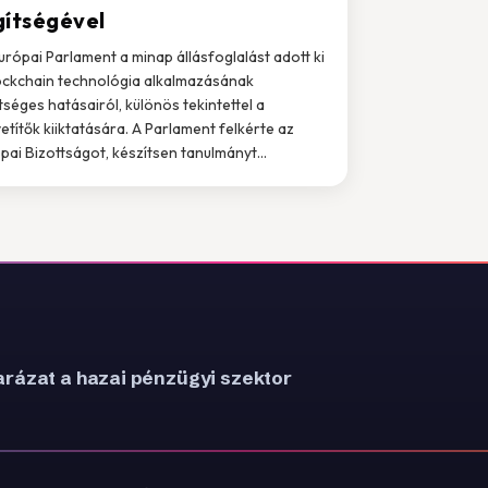
gítségével
urópai Parlament a minap állásfoglalást adott ki
ockchain technológia alkalmazásának
tséges hatásairól, különös tekintettel a
etítők kiiktatására. A Parlament felkérte az
pai Bizottságot, készítsen tanulmányt...
rázat a hazai pénzügyi szektor