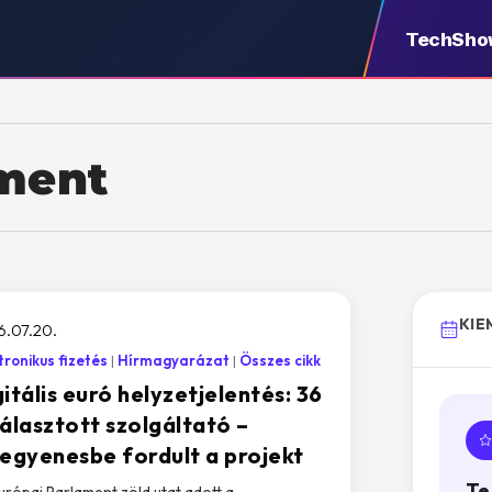
TechSho
ament
KIE
6.07.20.
tronikus fizetés
Hírmagyarázat
Összes cikk
itális euró helyzetjelentés: 36
választott szolgáltató –
legyenesbe fordult a projekt
Te
urópai Parlament zöld utat adott a