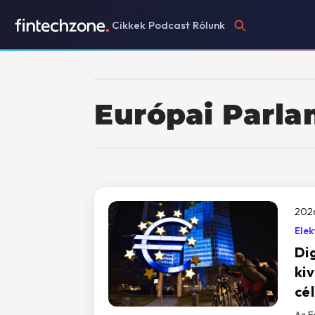
Cikkek
Podcast
Rólunk
Európai Parl
202
Elek
Dig
ki
cé
Az E