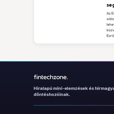
se
Az E
a bl
lehe
közv
Euró
Híralapú mini-elemzések és hírmagya
döntéshozóinak.