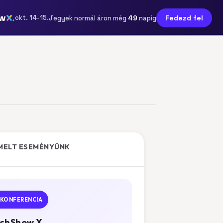
w
49
okt. 14-15.
Fedezd fel
Jegyek normál áron még
napig
MELT ESEMÉNYÜNK
KONFERENCIA
chShow X.