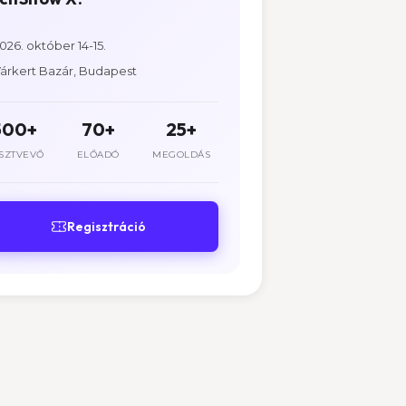
026. október 14-15.
árkert Bazár, Budapest
500+
70+
25+
SZTVEVŐ
ELŐADÓ
MEGOLDÁS
Regisztráció