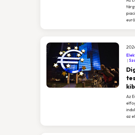
tárg
piaci
euró
202
Elek
Sz
Dig
te
ki
Az E
elfo
indu
az e