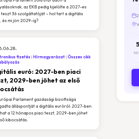
yalásoknak, az EKB pedig kijelölte a 2027-es
 teszt 36 szolgáltatóját – hol tart a digitális
2
, és mi jön 2029-ig?
V
6.06.28.
RÉ
tronikus fizetés
Hírmagyarázat
Összes cikk
abályozás
itális euró: 2027-ben piaci
szt, 2029-ben jöhet az első
bocsátás
urópai Parlament gazdasági bizottsága
gadta álláspontját a digitális euróról: 2027-ben
lhat a 12 hónapos piaci teszt, 2029-ben jöhet
lső kibocsátás.