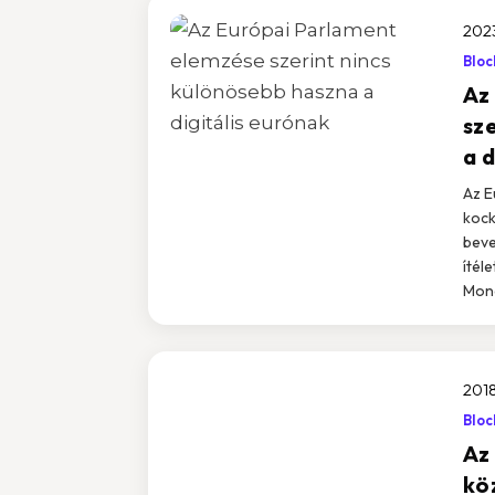
2023
Bloc
Az
sz
a d
Az E
kock
beve
ítél
Mone
2018
Bloc
Az
kö