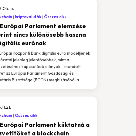
.05.15.
kchain
kriptovaluták
Összes cikk
 Európai Parlament elemzése
erint nincs különösebb haszna
igitális eurónak
urópai Központi Bank digitális euró modelljének
ázatai jelenleg jelentősebbek, mint a
zetéséhez kapcsolódó előnyök - mondott
etet az Európai Parlament Gazdasági és
táris Bizottsága (ECON) megbízásából a...
.11.21.
kchain
Összes cikk
 Európai Parlament kiiktatná a
zvetítőket a blockchain