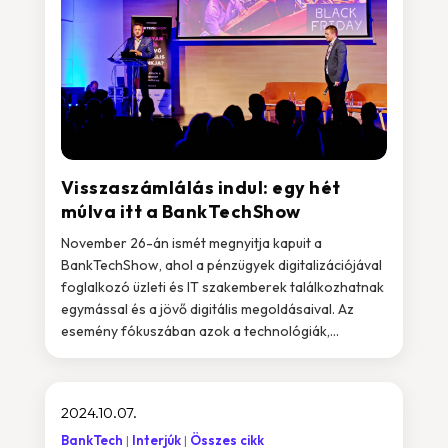
Visszaszámlálás indul: egy hét
múlva itt a BankTechShow
November 26-án ismét megnyitja kapuit a
BankTechShow, ahol a pénzügyek digitalizációjával
foglalkozó üzleti és IT szakemberek találkozhatnak
egymással és a jövő digitális megoldásaival. Az
esemény fókuszában azok a technológiák,...
2024.10.07.
BankTech
Interjúk
Összes cikk