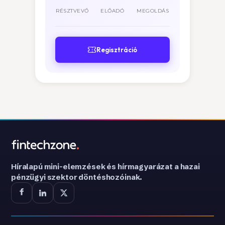
RÉSZTVEVŐ
ELŐADÓ
MEGOLDÁS
Regisztráció
Híralapú mini-elemzések és hírmagyarázat a hazai
pénzügyi szektor döntéshozóinak.