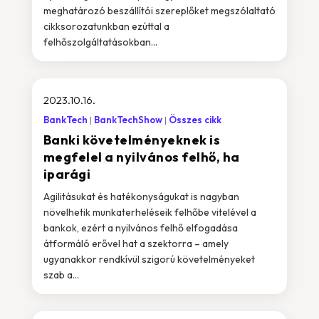
meghatározó beszállítói szereplőket megszólaltató
cikksorozatunkban ezúttal a
felhőszolgáltatásokban...
2023.10.16.
BankTech
BankTechShow
Összes cikk
Banki követelményeknek is
megfelel a nyilvános felhő, ha
iparági
Agilitásukat és hatékonyságukat is nagyban
növelhetik munkaterheléseik felhőbe vitelével a
bankok, ezért a nyilvános felhő elfogadása
átformáló erővel hat a szektorra – amely
ugyanakkor rendkívül szigorú követelményeket
szab a...