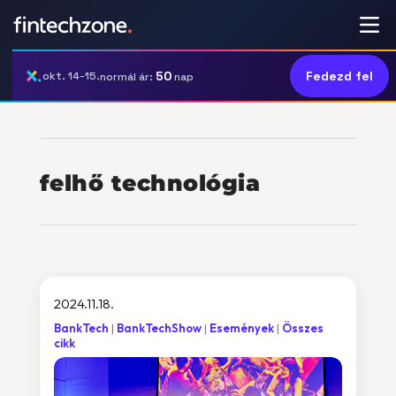
50
Fedezd fel
okt. 14-15.
normál ár:
nap
felhő technológia
2024.11.18.
BankTech
BankTechShow
Események
Összes
cikk