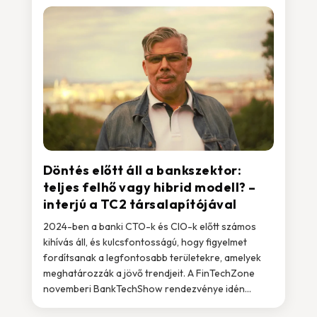
Döntés előtt áll a bankszektor:
teljes felhő vagy hibrid modell? –
interjú a TC2 társalapítójával
2024-ben a banki CTO-k és CIO-k előtt számos
kihívás áll, és kulcsfontosságú, hogy figyelmet
fordítsanak a legfontosabb területekre, amelyek
meghatározzák a jövő trendjeit. A FinTechZone
novemberi BankTechShow rendezvénye idén...