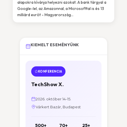
alapokra kívánja helyezni azokat. A bank tárgyal a
Google-lel, az Amazonnal, a Microsofttal is és 13
milliárd eurót - Magyarország...
KIEMELT ESEMÉNYÜNK
KONFERENCIA
TechShow X.
2026. október 14-15.
Várkert Bazár, Budapest
500+
70+
25+