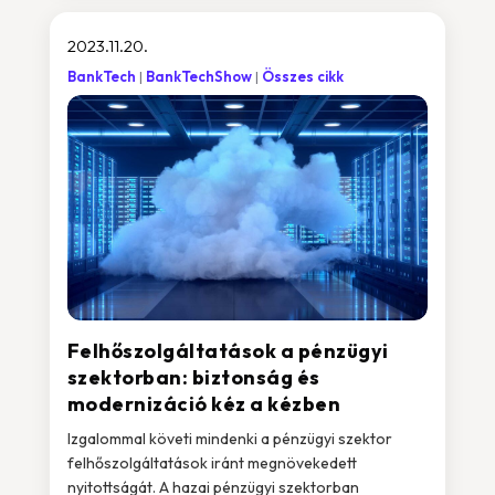
2023.11.20.
BankTech
BankTechShow
Összes cikk
Felhőszolgáltatások a pénzügyi
szektorban: biztonság és
modernizáció kéz a kézben
Izgalommal követi mindenki a pénzügyi szektor
felhőszolgáltatások iránt megnövekedett
nyitottságát. A hazai pénzügyi szektorban