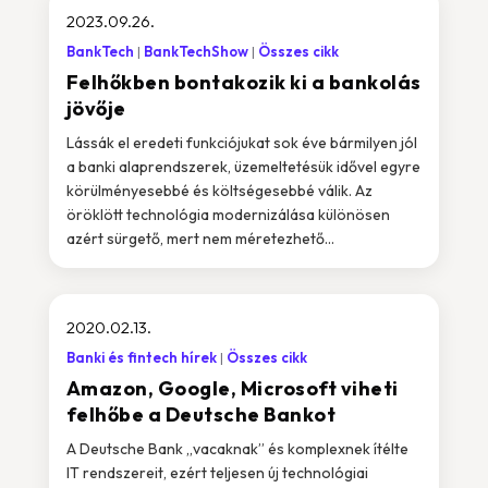
2023.09.26.
BankTech
BankTechShow
Összes cikk
Felhőkben bontakozik ki a bankolás
jövője
Lássák el eredeti funkciójukat sok éve bármilyen jól
a banki alaprendszerek, üzemeltetésük idővel egyre
körülményesebbé és költségesebbé válik. Az
öröklött technológia modernizálása különösen
azért sürgető, mert nem méretezhető...
2020.02.13.
Banki és fintech hírek
Összes cikk
Amazon, Google, Microsoft viheti
felhőbe a Deutsche Bankot
A Deutsche Bank „vacaknak” és komplexnek ítélte
IT rendszereit, ezért teljesen új technológiai