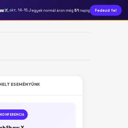
ow
51
okt. 14-15.
Fedezd fel
Jegyek normál áron még
napig
MELT ESEMÉNYÜNK
KONFERENCIA
chShow X.