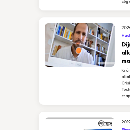
cég 
202
Hack
Dí
al
ma
Krón
alka
Cris
Tech
csap
2019
Fint