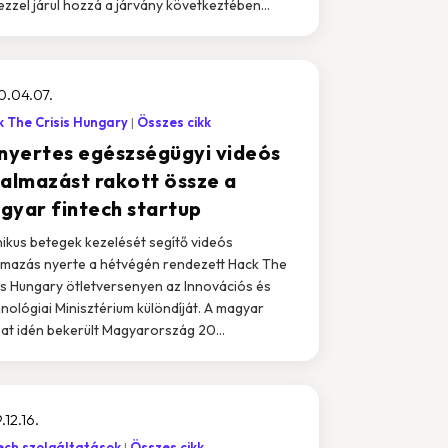
ezzel járul hozzá a járvány következtében...
0.04.07.
 The Crisis Hungary
Összes cikk
jnyertes egészségügyi videós
kalmazást rakott össze a
gyar fintech startup
ikus betegek kezelését segítő videós
lmazás nyerte a hétvégén rendezett Hack The
is Hungary ötletversenyen az Innovációs és
nológiai Minisztérium különdíját. A magyar
at idén bekerült Magyarország 20...
.12.16.
ech szolgáltatások
Összes cikk