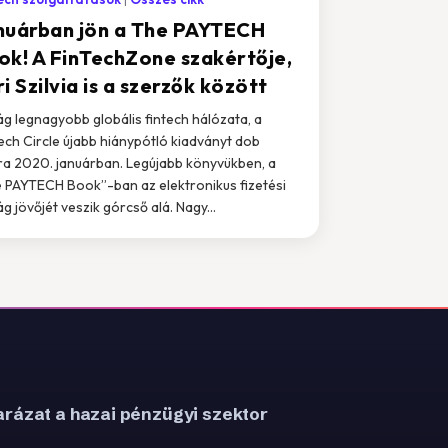
nuárban jön a The PAYTECH
ok! A FinTechZone szakértője,
i Szilvia is a szerzők között
lág legnagyobb globális fintech hálózata, a
ech Circle újabb hiánypótló kiadványt dob
ra 2020. januárban. Legújabb könyvükben, a
 PAYTECH Book”-ban az elektronikus fizetési
ág jövőjét veszik górcső alá. Nagy...
rázat a hazai pénzügyi szektor