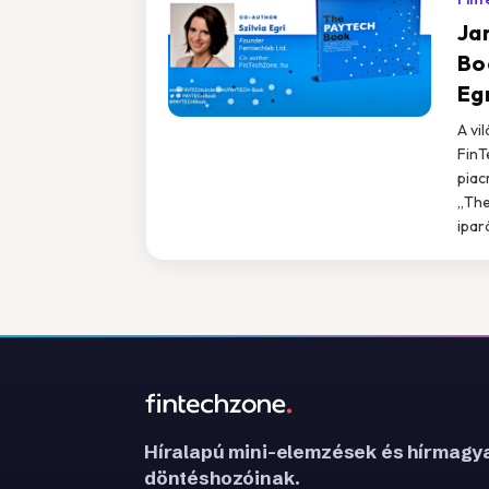
Ja
Bo
Egr
A vi
FinT
piac
„The
ipar
Híralapú mini-elemzések és hírmagya
döntéshozóinak.