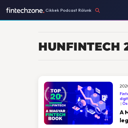
Cikkek
Podcast
Rólunk
HUNFINTECH 
202
Fint
digi
Öss
A 
le