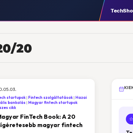
TechSh
20/20
KIE
0.05.03.
ech startupok
Fintech szolgáltatások
Hazai
tális bankolás
Magyar fintech startupok
zes cikk
Magyar FinTech Book: A 20
gígéretesebb magyar fintech
Te