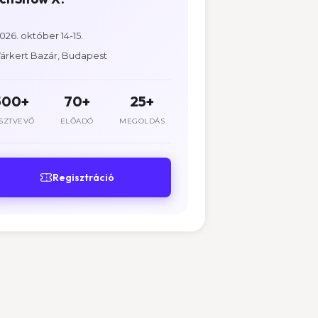
026. október 14-15.
árkert Bazár, Budapest
500+
70+
25+
SZTVEVŐ
ELŐADÓ
MEGOLDÁS
Regisztráció