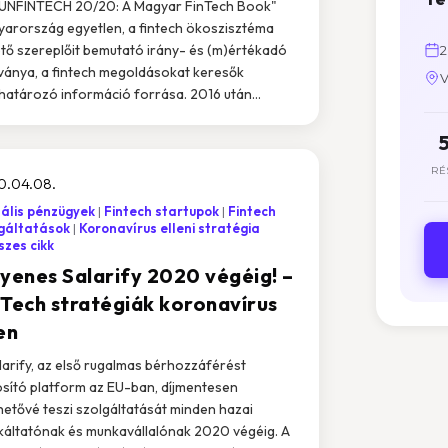
UNFINTECH 20/20: A Magyar FinTech Book"
arország egyetlen, a fintech ökoszisztéma
tő szereplőit bemutató irány- és (m)értékadó
2
ványa, a fintech megoldásokat keresők
V
atározó információ forrása. 2016 után...
RÉ
0.04.08.
tális pénzügyek
Fintech startupok
Fintech
gáltatások
Koronavírus elleni stratégia
zes cikk
gyenes Salarify 2020 végéig! –
nTech stratégiák koronavírus
en
larify, az első rugalmas bérhozzáférést
osító platform az EU-ban, díjmentesen
hetővé teszi szolgáltatását minden hazai
áltatónak és munkavállalónak 2020 végéig. A