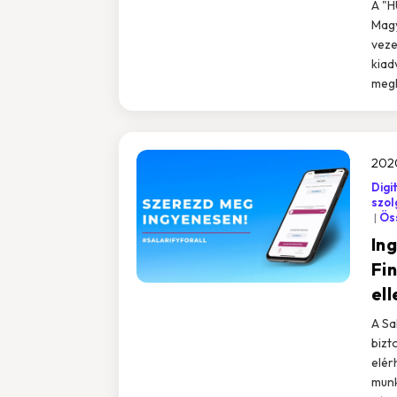
A "H
Magy
veze
kiad
megh
202
Digi
szol
Öss
In
Fi
ell
A Sa
bizt
elér
munk