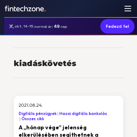
49
Fedezd fel
okt. 14-15.
normál ár:
nap
kiadáskövetés
2021.08.24.
Digitális pénzügyek
Hazai digitális bankolás
Összes cikk
A „hónap vége” jelenség
elkerülésében segíthetnek a