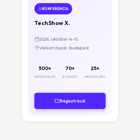
KONFERENCIA
TechShow X.
2026. október 14-15.
Várkert Bazár, Budapest
500+
70+
25+
RÉSZTVEVŐ
ELŐADÓ
MEGOLDÁS
Regisztráció