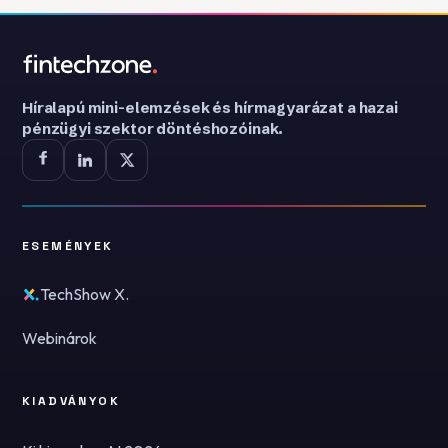
Híralapú mini-elemzések és hírmagyarázat a hazai
pénzügyi szektor döntéshozóinak.
ESEMÉNYEK
TechShow X.
Webinárok
KIADVÁNYOK