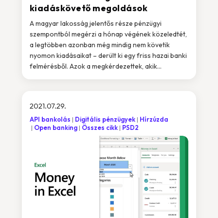
kiadáskövető megoldások
A magyar lakosság jelentős része pénzügyi
szempontból megérzi a hónap végének közeledtét,
a legtöbben azonban még mindig nem követik
nyomon kiadásaikat – derült ki egy friss hazai banki
felmérésből. Azok a megkérdezettek, akik...
2021.07.29.
API bankolás
Digitális pénzügyek
Hírzúzda
Open banking
Összes cikk
PSD2