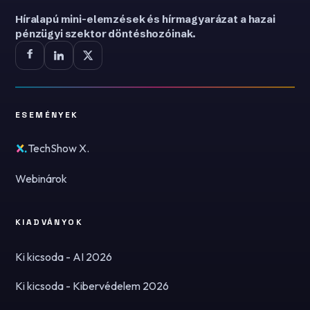
Híralapú mini-elemzések és hírmagyarázat a hazai
pénzügyi szektor döntéshozóinak.
ESEMÉNYEK
TechShow X.
Webinárok
KIADVÁNYOK
Ki kicsoda - AI 2026
Ki kicsoda - Kibervédelem 2026