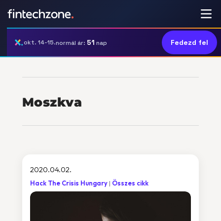
51
Fedezd fel
okt. 14-15.
normál ár:
nap
Moszkva
2020.04.02.
Hack The Crisis Hungary
Összes cikk