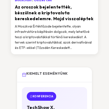
Blockchain
Összes cikk
Az oroszok bejelentették,
készülnek a kriptovaluta
kereskedelemre. Majd visszaléptek
A Moszkvai Értéktőzsde bejelentette, olyan
infrastruktúra kiépítésén dolgozik, mely lehetővé
teszi a kriptovalutákkal történő kereskedést. A
tervek szerint kriptovalutákkal, azok derivatíváival
és ETF-ekkel (Tőzsdén Kereskedett...
KIEMELT ESEMÉNYÜNK
KONFERENCIA
TechShow X.