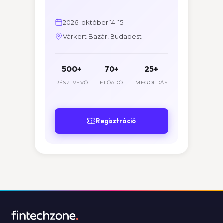
2026. október 14-15.
Várkert Bazár, Budapest
500+
70+
25+
RÉSZTVEVŐ
ELŐADÓ
MEGOLDÁS
Regisztráció