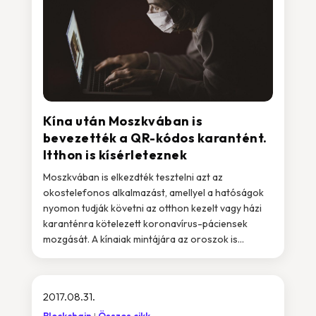
Kína után Moszkvában is
bevezették a QR-kódos karantént.
Itthon is kísérleteznek
Moszkvában is elkezdték tesztelni azt az
okostelefonos alkalmazást, amellyel a hatóságok
nyomon tudják követni az otthon kezelt vagy házi
karanténra kötelezett koronavírus-páciensek
mozgását. A kínaiak mintájára az oroszok is...
2017.08.31.