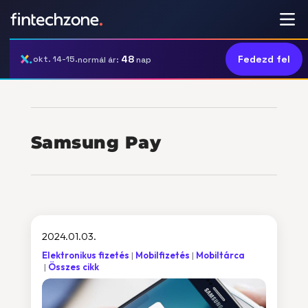
48
Fedezd fel
okt. 14-15.
normál ár:
nap
Samsung Pay
2024.01.03.
Elektronikus fizetés
Mobilfizetés
Mobiltárca
Összes cikk