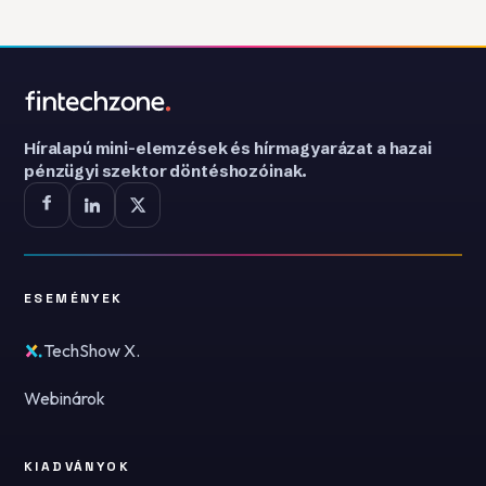
Híralapú mini-elemzések és hírmagyarázat a hazai
pénzügyi szektor döntéshozóinak.
ESEMÉNYEK
TechShow X.
Webinárok
KIADVÁNYOK