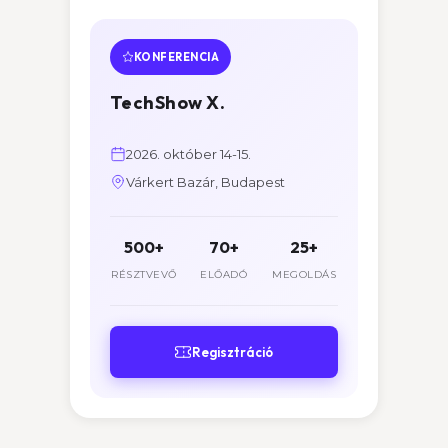
KONFERENCIA
TechShow X.
2026. október 14-15.
Várkert Bazár, Budapest
500+
70+
25+
RÉSZTVEVŐ
ELŐADÓ
MEGOLDÁS
Regisztráció