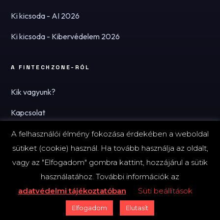
Ki kicsoda - AI 2026
Ki kicsoda - Kibervédelem 2026
A FINTECHZONE-RÓL
Kik vagyunk?
Kapcsolat
Hírlevél
A felhasználói élmény fokozása érdekében a weboldal
sütiket (cookie) használ. Ha tovább használja az oldalt,
vagy az "Elfogadom" gombra kattint, hozzájárul a sütik
használatához. További információk az
© 2026 FinTechZone.hu - A FinTech Group Kft.
adatvédelmi tájékoztatóban
Süti beállítások
Impresszum
Adatvédelmi tájékoztató (PDF)
Süti-beállítások
Elfogadom
Elutasít