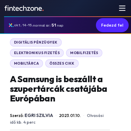
51
Fedezd fel
okt. 14-15.
normál ár:
nap
DIGITÁLIS PÉNZÜGYEK
ELEKTRONIKUS FIZETÉS
MOBILFIZETÉS
MOBILTÁRCA
ÖSSZES CIKK
A Samsung is beszállt a
szupertárcák csatájába
Európában
EGRI SZILVIA
Szerző:
·
2023.01.10.
·
Olvasási
idő kb. 4 perc