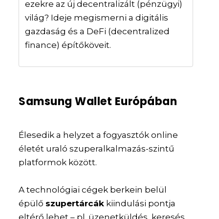
ezekre az új decentralizált (pénzügyi)
világ? Ideje megismerni a digitális
gazdaság és a DeFi (decentralized
finance) építőköveit.
Samsung Wallet Európában
Élesedik a helyzet a fogyasztók online
életét uraló szuperalkalmazás-szintű
platformok között.
A technológiai cégek berkein belül
épülő
szupertárcák
kiindulási pontja
eltérő lehet – pl. üzenetküldés, keresés,