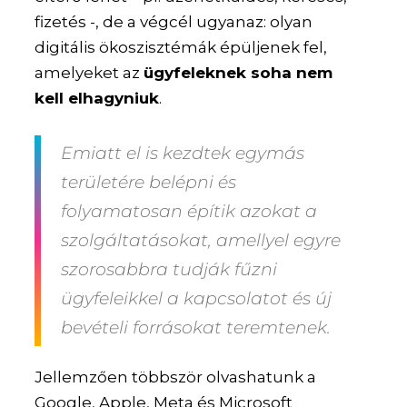
fizetés -, de a végcél ugyanaz: olyan
digitális ökoszisztémák épüljenek fel,
amelyeket az
ügyfeleknek soha nem
kell elhagyniuk
.
Emiatt el is kezdtek egymás
területére belépni és
folyamatosan építik azokat a
szolgáltatásokat, amellyel egyre
szorosabbra tudják fűzni
ügyfeleikkel a kapcsolatot és
új
bevételi forrásokat teremtenek
.
Jellemzően többször olvashatunk a
Google, Apple, Meta és Microsoft