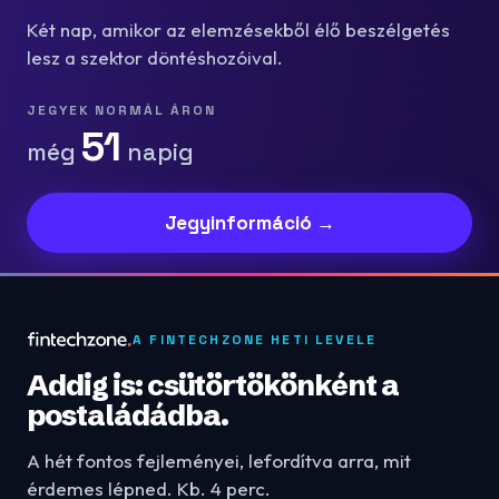
Két nap, amikor az elemzésekből élő beszélgetés
lesz a szektor döntéshozóival.
JEGYEK NORMÁL ÁRON
51
még
napig
Jegyinformáció →
A FINTECHZONE HETI LEVELE
Addig is: csütörtökönként a
postaládádba.
A hét fontos fejleményei, lefordítva arra, mit
érdemes lépned. Kb. 4 perc.