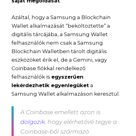
saját megoldását
.
Azáltal, hogy a Samsung a Blockchain
Wallet alkalmazását “beköltöztette” a
digitális tárcájába, a Samsung Wallet
felhasználók nem csak a Samsung
Blockchain Walletben tárolt digitális
eszközöket érik el, de a Gemini, vagy
Coinbase fiókkal rendelkező
felhasználók is
egyszerűen
lekérdezhetik egyenlegüket
a
Samsung Wallet alkalmazáson keresztül.
A Coinbase emellett azon is
dolgozik
, hogy elérhetővé tegye a
Coinbase-ből származó