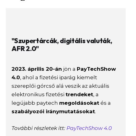
"Szupertárcák, digitális valuták,
AFR 2.0"
2023. április 20-án
jön a
PayTechShow
4.0
, ahol a fizetési iparág kiemelt
szereplői górcső alá veszik az aktuális
elektronikus fizetési
trendeket
, a
legújabb paytech
megoldásokat
és a
szabályozói iránymutatásokat
.
További részletek itt:
PayTechShow 4.0