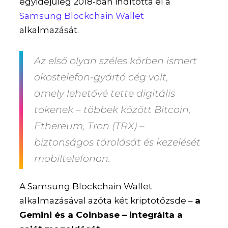
egyidejűleg 2018-ban indította el a
Samsung Blockchain Wallet
alkalmazását.
Az első olyan széles körben ismert
okostelefon-gyártó cég volt,
amely lehetővé tette
digitális
tokenek
– többek között Bitcoin,
Ethereum, Tron (TRX) –
biztonságos tárolását és kezelését
mobiltelefonon
.
A Samsung Blockchain Wallet
alkalmazásával azóta két kriptotőzsde –
a
Gemini és a Coinbase – integrálta a