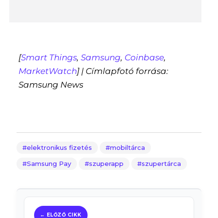
[
Smart Things
,
Samsung
,
Coinbase
,
MarketWatch
] | Címlapfotó forrása:
Samsung News
elektronikus fizetés
mobiltárca
Samsung Pay
szuperapp
szupertárca