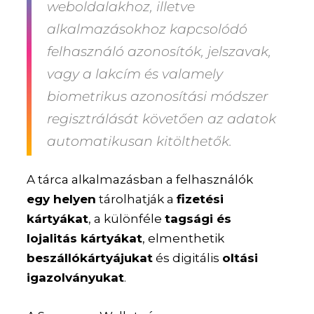
weboldalakhoz, illetve
alkalmazásokhoz kapcsolódó
felhasználó azonosítók, jelszavak,
vagy a lakcím és valamely
biometrikus azonosítási módszer
regisztrálását követően az
adatok
automatikusan kitölthetők
.
A tárca alkalmazásban a felhasználók
egy helyen
tárolhatják a
fizetési
kártyákat
, a különféle
tagsági és
lojalitás kártyákat
, elmenthetik
beszállókártyájukat
és digitális
oltási
igazolványukat
.