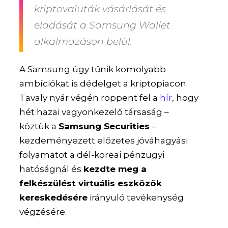
kriptovaluták vásárlását és
eladását a Samsung Wallet
alkalmazáson belül.
A Samsung úgy tűnik komolyabb
ambíciókat is dédelget a kriptopiacon.
Tavaly nyár végén röppent fel a
hír
, hogy
hét hazai vagyonkezelő társaság –
köztük a
Samsung Securities
–
kezdeményezett előzetes jóváhagyási
folyamatot a dél-koreai pénzügyi
hatóságnál és
kezdte meg a
felkészülést virtuális eszközök
kereskedésére
irányuló tevékenység
végzésére.